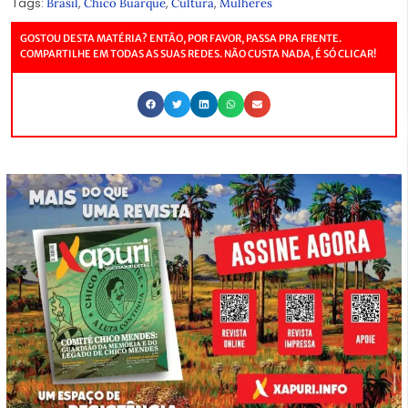
Tags:
,
,
,
Brasil
Chico Buarque
Cultura
Mulheres
GOSTOU DESTA MATÉRIA? ENTÃO, POR FAVOR, PASSA PRA FRENTE.
COMPARTILHE EM TODAS AS SUAS REDES. NÃO CUSTA NADA, É SÓ CLICAR!