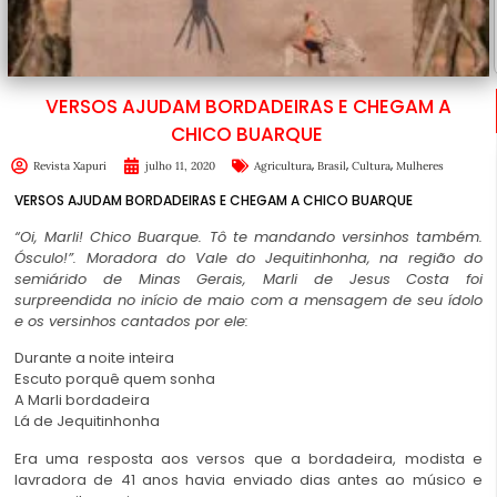
VERSOS AJUDAM BORDADEIRAS E CHEGAM A
CHICO BUARQUE
,
,
,
Revista Xapuri
julho 11, 2020
Agricultura
Brasil
Cultura
Mulheres
VERSOS AJUDAM BORDADEIRAS E CHEGAM A CHICO BUARQUE
“Oi, Marli! Chico Buarque. Tô te mandando versinhos também.
Ósculo!”. Moradora do Vale do Jequitinhonha, na região do
semiárido de Minas Gerais, Marli de Jesus Costa foi
surpreendida no início de maio com a mensagem de seu ídolo
e os versinhos cantados por ele:
Durante a noite inteira
Escuto porquê quem sonha
A Marli bordadeira
Lá de Jequitinhonha
Era uma resposta aos versos que a bordadeira, modista e
lavradora de 41 anos havia enviado dias antes ao músico e