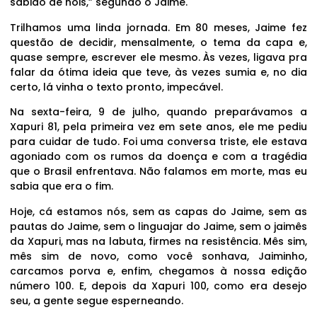
sabido de nóis,” segundo o Jaime.
Trilhamos uma linda jornada. Em 80 meses, Jaime fez
questão de decidir, mensalmente, o tema da capa e,
quase sempre, escrever ele mesmo. Às vezes, ligava pra
falar da ótima ideia que teve, às vezes sumia e, no dia
certo, lá vinha o texto pronto, impecável.
Na sexta-feira, 9 de julho, quando preparávamos a
Xapuri 81, pela primeira vez em sete anos, ele me pediu
para cuidar de tudo. Foi uma conversa triste, ele estava
agoniado com os rumos da doença e com a tragédia
que o Brasil enfrentava. Não falamos em morte, mas eu
sabia que era o fim.
Hoje, cá estamos nós, sem as capas do Jaime, sem as
pautas do Jaime, sem o linguajar do Jaime, sem o jaimês
da Xapuri, mas na labuta, firmes na resistência. Mês sim,
mês sim de novo, como você sonhava, Jaiminho,
carcamos porva e, enfim, chegamos à nossa edição
número 100. E, depois da Xapuri 100, como era desejo
seu, a gente segue esperneando.