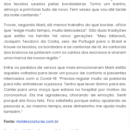
dos tecidos usados pelas bordadeiras. Tomo um banho,
almoço e primícias tudo de novo. Tem vezes que vou até tarde
da noite cantando.”
Trovar, segundo Marli, dá menos trabalho do que bordar, ofício
que “exige muito tempo, muita delicadeza”. São duas tradições
que estão na família há cinco gerações. “Meu tataravô,
Joaquim Teodoro da Costa, veio de Portugal para o Brasil e
trouxe os tecidos, os bordados e as cantorias de lá. As cantorias
dos brancos se juntaram com os cantos dos escravos e viraram
uma marca da nossa região.”
Entre os pedidos de versos que mais emocionaram Marli estão
aqueles voltados para levar um pouco de conforto a pacientes
internados com a Covid-19. “Precisa regular muito as palavras
para não entristecer a pessoa. Tenho que levar ânimo para ela.
Cantei para uma moça que estava no hospital por motivo do
coronavírus. Ela me agradeceu, chorando de emoção. Senti
porquê ela ficou feliz. Fico satisfeita porque estou ajudando as
pessoas e, ao mesmo tempo, esse dinheirinho me ajuda muito
também.”
Fonte:
moldescosturas.com.br