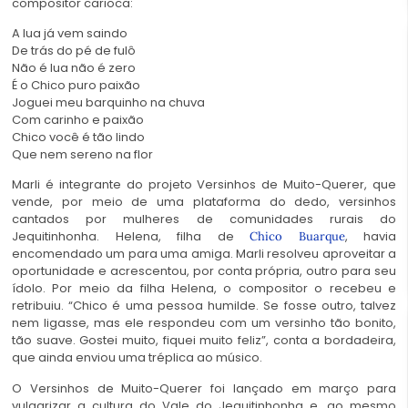
compositor carioca:
A lua já vem saindo
De trás do pé de fulô
Não é lua não é zero
É o Chico puro paixão
Joguei meu barquinho na chuva
Com carinho e paixão
Chico você é tão lindo
Que nem sereno na flor
Marli é integrante do projeto Versinhos de Muito-Querer, que
vende, por meio de uma plataforma do dedo, versinhos
cantados por mulheres de comunidades rurais do
Jequitinhonha. Helena, filha de
, havia
Chico Buarque
encomendado um para uma amiga. Marli resolveu aproveitar a
oportunidade e acrescentou, por conta própria, outro para seu
ídolo. Por meio da filha Helena, o compositor o recebeu e
retribuiu. “Chico é uma pessoa humilde. Se fosse outro, talvez
nem ligasse, mas ele respondeu com um versinho tão bonito,
tão suave. Gostei muito, fiquei muito feliz”, conta a bordadeira,
que ainda enviou uma tréplica ao músico.
O Versinhos de Muito-Querer foi lançado em março para
vulgarizar a cultura do Vale do Jequitinhonha e, ao mesmo