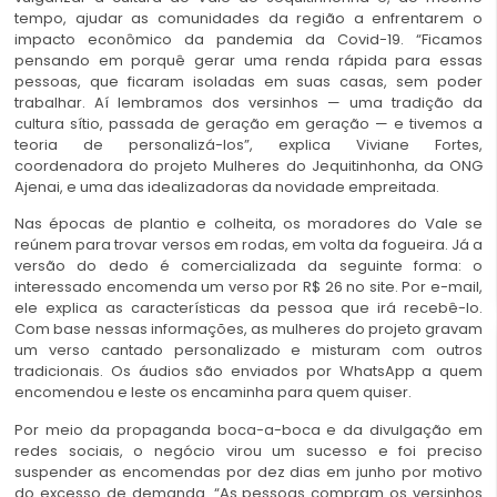
tempo, ajudar as comunidades da região a enfrentarem o
impacto econômico da pandemia da Covid-19. “Ficamos
pensando em porquê gerar uma renda rápida para essas
pessoas, que ficaram isoladas em suas casas, sem poder
trabalhar. Aí lembramos dos versinhos — uma tradição da
cultura sítio, passada de geração em geração — e tivemos a
teoria de personalizá-los”, explica Viviane Fortes,
coordenadora do projeto Mulheres do Jequitinhonha, da ONG
Ajenai, e uma das idealizadoras da novidade empreitada.
Nas épocas de plantio e colheita, os moradores do Vale se
reúnem para trovar versos em rodas, em volta da fogueira. Já a
versão do dedo é comercializada da seguinte forma: o
interessado encomenda um verso por R$ 26 no site. Por e-mail,
ele explica as características da pessoa que irá recebê-lo.
Com base nessas informações, as mulheres do projeto gravam
um verso cantado personalizado e misturam com outros
tradicionais. Os áudios são enviados por WhatsApp a quem
encomendou e leste os encaminha para quem quiser.
Por meio da propaganda boca-a-boca e da divulgação em
redes sociais, o negócio virou um sucesso e foi preciso
suspender as encomendas por dez dias em junho por motivo
do excesso de demanda. “As pessoas compram os versinhos