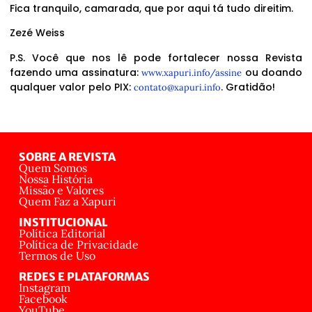
Fica tranquilo, camarada, que por aqui tá tudo direitim.
Zezé Weiss
P.S. Você que nos lê pode fortalecer nossa Revista
fazendo uma assinatura:
ou doando
www.xapuri.info/assine
qualquer valor pelo PIX:
. Gratidão!
contato@xapuri.info
SOBRE A REVISTA
Quem Somos
Nossa História
Missão e Valores
Quem Faz a Xapuri
INSTITUCIONAL
Política Editorial
Política de Privacidade
Termos de Uso
REDES E PLATAFORMAS
Instagram
Facebook
YouTube