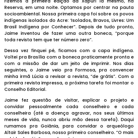
Fizemos a primeira edição da Xapuri lá mesmo, na
Reserva, em uma noite. Optamos por centrar na pauta
socioambiental. Nossa primeira capa foi sobre os povos
indígenas isolados do Acre: ‘Isolados, Bravos, Livres: Um
Brasil Indígena por Conhecer”. Depois de tudo pronto,
Jaime inventou de fazer uma outra boneca, “porque
toda revista tem que ter número zero”.
Dessa vez finquei pé, ficamos com a capa indígena.
Voltei pra Brasília com a boneca praticamente pronta e
com a missão de dar um jeito de imprimir. Nos dias
seguintes, o Jaime veio pra Formosa, pra convencer
minha irmã Lúcia a revisar a revista, “de grátis”. Com a
primeira revista impressa, a próxima tarefa foi montar o
Conselho Editorial.
Jaime fez questão de visitar, explicar o projeto e
convidar pessoalmente cada conselheiro e cada
conselheira (até a doença agravar, nos seus últimos
meses de vida, nunca abriu mão dessa tarefa). Daqui
rumamos pra Goiânia, para convidar o arqueólogo
Altair Sales Barbosa, nosso primeiro conselheiro. “O mais