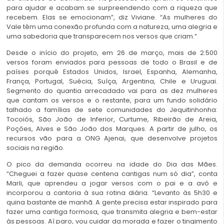
para ajudar e acabam se surpreendendo com a riqueza que
recebem. Elas se emocionam”, diz Viviane. “As mulheres do
Vale têm uma conexão profunda com a natureza, uma alegria e
uma sabedoria que transparecem nos versos que criam.”
Desde o início do projeto, em 26 de março, mais de 2.500
versos foram enviados para pessoas de todo o Brasil e de
países porquê Estados Unidos, Israel, Espanha, Alemanha,
França, Portugal, Suécia, Suíça, Argentina, Chile e Uruguai.
Segmento do quantia arrecadado vai para as dez mulheres
que cantam os versos e o restante, para um fundo solidário
talhado a famílias de sete comunidades do Jequitinhonha:
Tocoiós, São João de Inferior, Curtume, Ribeirão de Areia,
Poções, Alves e São João dos Marques. A partir de julho, os
recursos vão para a ONG Ajenai, que desenvolve projetos
sociais na região.
O pico da demanda ocorreu na idade do Dia das Mães.
“Cheguei a fazer quase centena cantigas num só dia”, conta
Marli, que aprendeu a jogar versos com o pai e a avó e
incorporou a cantoria à sua rotina diária. “Levanto às 5h30 e
quina bastante de manhã. A gente precisa estar inspirado para
fazer uma cantiga formosa, que transmita alegria e bem-estar
às pessoas. Aí paro, vou cuidar da morada e fazer o tingimento