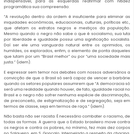
indispensável, para as esquerdas reafirmar com nitidez
programática sua compreensão:
“A revolução dentro da ordem é insuficiente para eliminar as
iniquidades econômicas, educacionais, culturais, políticas etc.,
que afetam os estratos negros e mestiços da população.
Mesmo quando o negro não sabe o que é socialismo, sua luta
por liberdade e igualdade possui uma significação socialista.
Daí ser ele uma vanguarda natural entre os oprimidos, os
humildes, os explorados,
enfim, o elemento de ponta daqueles
que lutam por um “Brasil melhor” ou por “uma sociedade mais
justa.”
(idem).
E expressar sem temor nos debates com nossos adversários a
convicção de que o Brasil só será capaz de vencer a barbárie
quando os setores populares assumirem que “A democracia só
será uma realidade quando houver, de fato, igualdade racial no
Brasil e o negro não sofrer nenhuma espécie de discriminação,
de preconceito, de estigmatização e de segregação, seja em
termos de classe, seja em termos de raça.”
(idem).
Não basta não ser racista. É necessário combater o racismo, de
todas as formas. A guerra que o Estado brasileiro move contra
os negros e contra os pobres, no mínimo, fez mais dez corpos
no Salgueiro, em S. Gonçalo. Interpelado a respeito da chacina,