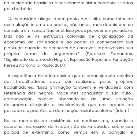
na sociedade brasileira e nos mantém historicamente sitiados
pela barbárie:
“A escravidão atingiu o seu ponto mais alto, como fator de
acumulação interna de capital, não antes, mas depois que se
constituiu um Estado Nacional. Isso pode parecer um paradoxo.
Mas não é. As estruturas coloniais de organização da
economia, da sociedade e do poder só conheceram sua
plenitude quando os senhores de escravos organizaram sua
própria forma de hegemonia.”
(Florestan Fernandes,
“Significado do protesto Negro”, Expressão Popular e Fundação
Perseu Abramo, S. Paulo, 2017).
A experiência histórica ensina que a emancipação coletiva
dos trabalhadores deve ser realizada pelos próprios
trabalhadores. “Essa afirmação também é verdadeira com
referência aos negros. Cabe-lhes conquistar a sua auto-
emancipação coletiva, liberando-se de uma situação
desumana, ultrajante e insustentável, que nos prende ao
passado e a padrões de dominação racial obsoletos.”
(idem).
Nesse momento de resistência ao neofascismo, quando o
aparelho repressivo do Estado não deixa dúvidas sobre sua
política de extermínio, como vemos em S. Gonçalo, é