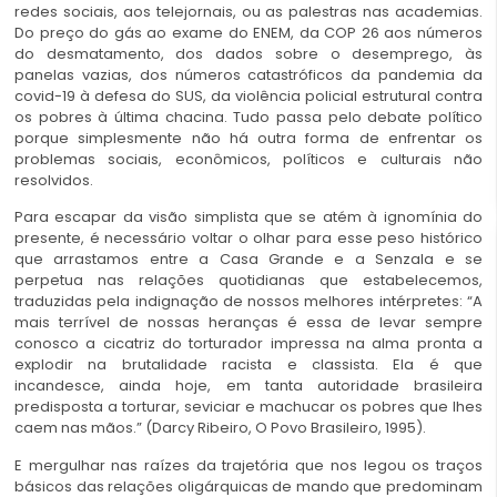
redes sociais, aos telejornais, ou as palestras nas academias.
Do preço do gás ao exame do ENEM, da COP 26 aos números
do desmatamento, dos dados sobre o desemprego, às
panelas vazias, dos números catastróficos da pandemia da
covid-19 à defesa do SUS, da violência policial estrutural contra
os pobres à última chacina. Tudo passa pelo debate político
porque simplesmente não há outra forma de enfrentar os
problemas sociais, econômicos, políticos e culturais não
resolvidos.
Para escapar da visão simplista que se atém à ignomínia do
presente, é necessário voltar o olhar para esse peso histórico
que arrastamos entre a Casa Grande e a Senzala e se
perpetua nas relações quotidianas que estabelecemos,
traduzidas pela indignação de nossos melhores intérpretes: “A
mais terrível de nossas heranças é essa de levar sempre
conosco a cicatriz do torturador impressa na alma pronta a
explodir na brutalidade racista e classista. Ela é que
incandesce, ainda hoje, em tanta autoridade brasileira
predisposta a torturar, seviciar e machucar os pobres que lhes
caem nas mãos.”
(Darcy Ribeiro, O Povo Brasileiro, 1995).
E mergulhar nas raízes da trajetória que nos legou os traços
básicos das relações oligárquicas de mando que predominam