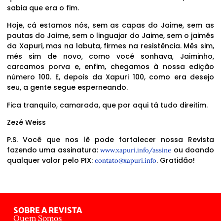
sabia que era o fim.
Hoje, cá estamos nós, sem as capas do Jaime, sem as
pautas do Jaime, sem o linguajar do Jaime, sem o jaimês
da Xapuri, mas na labuta, firmes na resistência. Mês sim,
mês sim de novo, como você sonhava, Jaiminho,
carcamos porva e, enfim, chegamos à nossa edição
número 100. E, depois da Xapuri 100, como era desejo
seu, a gente segue esperneando.
Fica tranquilo, camarada, que por aqui tá tudo direitim.
Zezé Weiss
P.S. Você que nos lê pode fortalecer nossa Revista
fazendo uma assinatura:
ou doando
www.xapuri.info/assine
qualquer valor pelo PIX:
. Gratidão!
contato@xapuri.info
SOBRE A REVISTA
Quem Somos