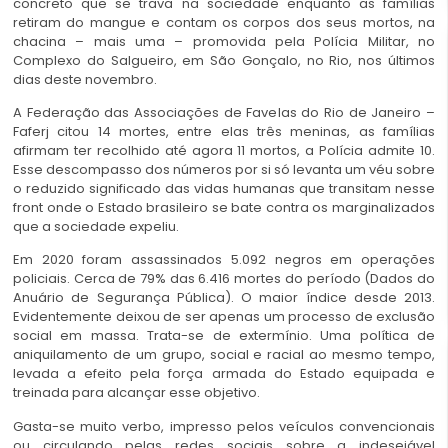
concreto que se trava na sociedade enquanto as famílias
retiram do mangue e contam os corpos dos seus mortos, na
chacina – mais uma – promovida pela Polícia Militar, no
Complexo do Salgueiro, em São Gonçalo, no Rio, nos últimos
dias deste novembro.
A Federação das Associações de Favelas do Rio de Janeiro –
Faferj citou 14 mortes, entre elas três meninas, as famílias
afirmam ter recolhido até agora 11 mortos, a Polícia admite 10.
Esse descompasso dos números por si só levanta um véu sobre
o reduzido significado das vidas humanas que transitam nesse
front onde o Estado brasileiro se bate contra os marginalizados
que a sociedade expeliu.
Em 2020 foram assassinados 5.092 negros em operações
policiais. Cerca de 79% das 6.416 mortes do período
(Dados do
Anuário de Segurança Pública)
. O maior índice desde 2013.
Evidentemente deixou de ser apenas um processo de exclusão
social em massa. Trata-se de extermínio. Uma política de
aniquilamento de um grupo, social e racial ao mesmo tempo,
levada a efeito pela força armada do Estado equipada e
treinada para alcançar esse objetivo.
Gasta-se muito verbo, impresso pelos veículos convencionais
ou circulando pelas redes sociais sobre a indesejável