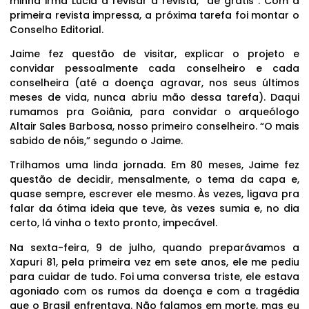
minha irmã Lúcia a revisar a revista, “de grátis”. Com a
primeira revista impressa, a próxima tarefa foi montar o
Conselho Editorial.
Jaime fez questão de visitar, explicar o projeto e
convidar pessoalmente cada conselheiro e cada
conselheira (até a doença agravar, nos seus últimos
meses de vida, nunca abriu mão dessa tarefa). Daqui
rumamos pra Goiânia, para convidar o arqueólogo
Altair Sales Barbosa, nosso primeiro conselheiro. “O mais
sabido de nóis,” segundo o Jaime.
Trilhamos uma linda jornada. Em 80 meses, Jaime fez
questão de decidir, mensalmente, o tema da capa e,
quase sempre, escrever ele mesmo. Às vezes, ligava pra
falar da ótima ideia que teve, às vezes sumia e, no dia
certo, lá vinha o texto pronto, impecável.
Na sexta-feira, 9 de julho, quando preparávamos a
Xapuri 81, pela primeira vez em sete anos, ele me pediu
para cuidar de tudo. Foi uma conversa triste, ele estava
agoniado com os rumos da doença e com a tragédia
que o Brasil enfrentava. Não falamos em morte, mas eu