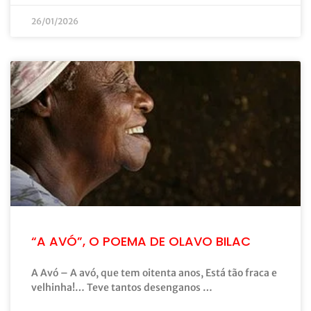
26/01/2026
“A AVÓ”, O POEMA DE OLAVO BILAC
A Avó – A avó, que tem oitenta anos, Está tão fraca e
velhinha!… Teve tantos desenganos …