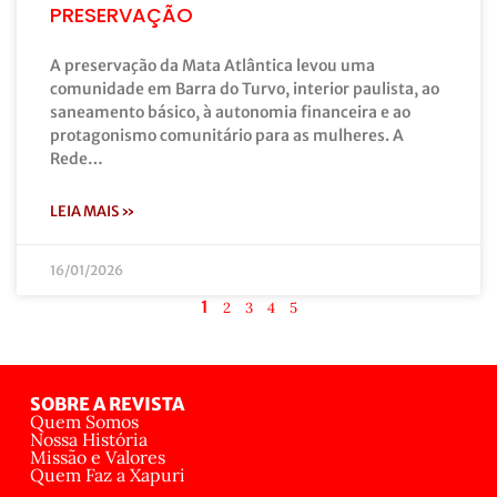
PRESERVAÇÃO
A preservação da Mata Atlântica levou uma
comunidade em Barra do Turvo, interior paulista, ao
saneamento básico, à autonomia financeira e ao
protagonismo comunitário para as mulheres. A
Rede…
LEIA MAIS »
16/01/2026
1
2
3
4
5
SOBRE A REVISTA
Quem Somos
Nossa História
Missão e Valores
Quem Faz a Xapuri