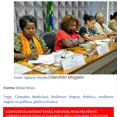
/Geraldo Magela
Fonte: Agência Senado
Fonte:
Mídia Ninja
Tags:
,
,
,
Cannabis Medicinal
Mulheres Negras
Política
mulheres
,
negras na política
política branca
GOSTOU DESTA MATÉRIA? ENTÃO, POR FAVOR, PASSA PRA FRENTE.
COMPARTILHE EM TODAS AS SUAS REDES. NÃO CUSTA NADA, É SÓ CLICAR!