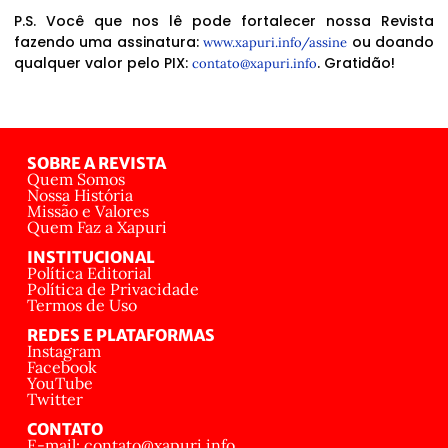
P.S. Você que nos lê pode fortalecer nossa Revista
fazendo uma assinatura:
ou doando
www.xapuri.info/assine
qualquer valor pelo PIX:
. Gratidão!
contato@xapuri.info
SOBRE A REVISTA
Quem Somos
Nossa História
Missão e Valores
Quem Faz a Xapuri
INSTITUCIONAL
Política Editorial
Política de Privacidade
Termos de Uso
REDES E PLATAFORMAS
Instagram
Facebook
YouTube
Twitter
CONTATO
E-mail: contato@xapuri.info