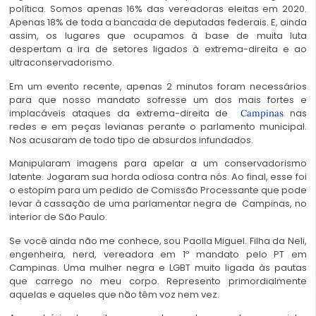
política. Somos apenas 16% das vereadoras eleitas em 2020.
Apenas 18% de toda a bancada de deputadas federais. E, ainda
assim, os lugares que ocupamos à base de muita luta
despertam a ira de setores ligados à extrema-direita e ao
ultraconservadorismo.
Em um evento recente, apenas 2 minutos foram necessários
para que nosso mandato sofresse um dos mais fortes e
implacáveis ataques da extrema-direita de
nas
Campinas
redes e em peças levianas perante o parlamento municipal.
Nos acusaram de todo tipo de absurdos infundados.
Manipularam imagens para apelar a um conservadorismo
latente. Jogaram sua horda odiosa contra nós. Ao final, esse foi
o estopim para um pedido de Comissão Processante que pode
levar à cassação de uma parlamentar negra de
Campinas
, no
interior de São Paulo.
Se você ainda não me conhece, sou Paolla Miguel. Filha da Neli,
engenheira, nerd, vereadora em 1º mandato pelo PT em
Campinas. Uma mulher negra e LGBT muito ligada às pautas
que carrego no meu corpo. Represento primordialmente
aquelas e aqueles que não têm voz nem vez.