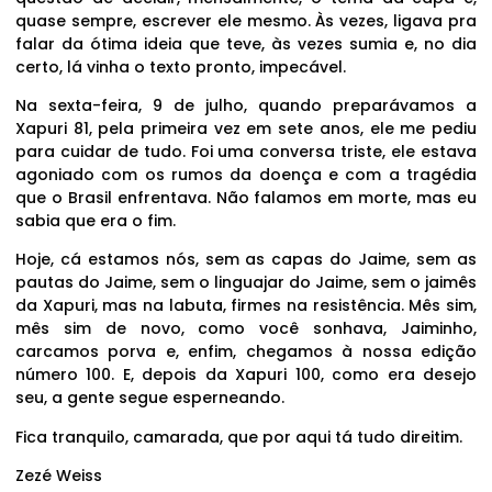
quase sempre, escrever ele mesmo. Às vezes, ligava pra
falar da ótima ideia que teve, às vezes sumia e, no dia
certo, lá vinha o texto pronto, impecável.
Na sexta-feira, 9 de julho, quando preparávamos a
Xapuri 81, pela primeira vez em sete anos, ele me pediu
para cuidar de tudo. Foi uma conversa triste, ele estava
agoniado com os rumos da doença e com a tragédia
que o Brasil enfrentava. Não falamos em morte, mas eu
sabia que era o fim.
Hoje, cá estamos nós, sem as capas do Jaime, sem as
pautas do Jaime, sem o linguajar do Jaime, sem o jaimês
da Xapuri, mas na labuta, firmes na resistência. Mês sim,
mês sim de novo, como você sonhava, Jaiminho,
carcamos porva e, enfim, chegamos à nossa edição
número 100. E, depois da Xapuri 100, como era desejo
seu, a gente segue esperneando.
Fica tranquilo, camarada, que por aqui tá tudo direitim.
Zezé Weiss