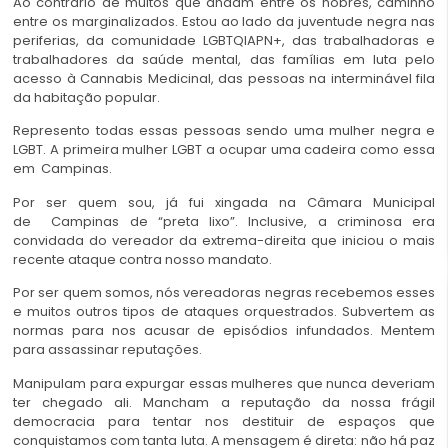
Ao contrário de muitos que andam entre os nobres, caminho
entre os marginalizados. Estou ao lado da juventude negra nas
periferias, da comunidade LGBTQIAPN+, das trabalhadoras e
trabalhadores da saúde mental, das famílias em luta pelo
acesso à Cannabis Medicinal, das pessoas na interminável fila
da habitação popular.
Represento todas essas pessoas sendo uma mulher negra e
LGBT. A primeira mulher LGBT a ocupar uma cadeira como essa
em
Campinas
.
Por ser quem sou, já fui xingada na Câmara Municipal
de
Campinas
de “preta lixo”. Inclusive, a criminosa era
convidada do vereador da extrema-direita que iniciou o mais
recente ataque contra nosso mandato.
Por ser quem somos, nós vereadoras negras recebemos esses
e muitos outros tipos de ataques orquestrados. Subvertem as
normas para nos acusar de episódios infundados. Mentem
para assassinar reputações.
Manipulam para expurgar essas mulheres que nunca deveriam
ter chegado ali. Mancham a reputação da nossa frágil
democracia para tentar nos destituir de espaços que
conquistamos com tanta luta. A mensagem é direta: não há paz