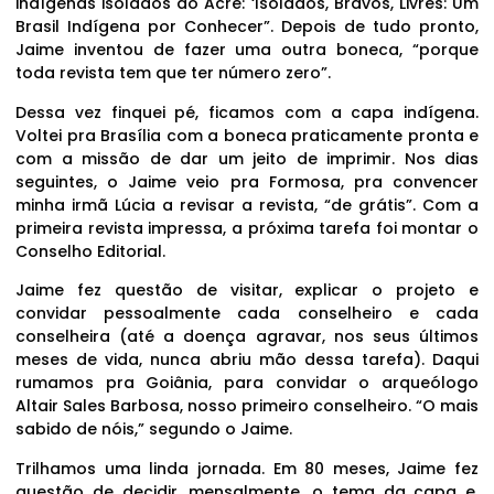
indígenas isolados do Acre: ‘Isolados, Bravos, Livres: Um
Brasil Indígena por Conhecer”. Depois de tudo pronto,
Jaime inventou de fazer uma outra boneca, “porque
toda revista tem que ter número zero”.
Dessa vez finquei pé, ficamos com a capa indígena.
Voltei pra Brasília com a boneca praticamente pronta e
com a missão de dar um jeito de imprimir. Nos dias
seguintes, o Jaime veio pra Formosa, pra convencer
minha irmã Lúcia a revisar a revista, “de grátis”. Com a
primeira revista impressa, a próxima tarefa foi montar o
Conselho Editorial.
Jaime fez questão de visitar, explicar o projeto e
convidar pessoalmente cada conselheiro e cada
conselheira (até a doença agravar, nos seus últimos
meses de vida, nunca abriu mão dessa tarefa). Daqui
rumamos pra Goiânia, para convidar o arqueólogo
Altair Sales Barbosa, nosso primeiro conselheiro. “O mais
sabido de nóis,” segundo o Jaime.
Trilhamos uma linda jornada. Em 80 meses, Jaime fez
questão de decidir, mensalmente, o tema da capa e,