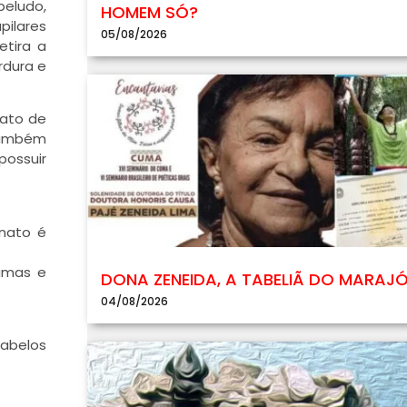
beludo,
HOMEM SÓ?
pilares
05/08/2026
etira a
rdura e
nato de
 também
possuir
onato é
camas e
DONA ZENEIDA, A TABELIÃ DO MARAJ
04/08/2026
cabelos