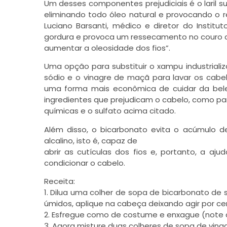
Um desses componentes prejudiciais é o laril 
eliminando todo óleo natural e provocando o r
Luciano Barsanti, médico e diretor do Institut
gordura e provoca um ressecamento no couro ca
aumentar a oleosidade dos fios”.
Uma opção para substituir o xampu industrializa
sódio e o vinagre de maçã para lavar os cabe
uma forma mais econômica de cuidar da belez
ingredientes que prejudicam o cabelo, como par
químicas e o sulfato acima citado.
Além disso, o bicarbonato evita o acúmulo d
alcalino, isto é, capaz de
abrir as cutículas dos fios e, portanto, a a
condicionar o cabelo.
Receita:
1. Dilua uma colher de sopa de bicarbonato d
úmidos, aplique na cabeça deixando agir por ce
2. Esfregue como de costume e enxague (note
3. Agora misture duas colheres de sopa de vi