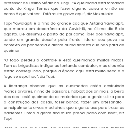
professor de Ensino Médio no Xingu. “A queimada está tomando
conta do Xingu. Temos que fazer alguma coisa e o não sei
como é que vai ser… Está muito grave aqui”, diz Makaulaka.
Tapi Yawalapiti é o filho do grande cacique Aritana Yawalapiti,
que morreu em decorrência da Covid-19, no último dia 5 de
agosto. Ele assumiu o posto do pai como líder dos Yawalapiti,
tendo um grande desafio pela frente: liderar seu povo no
contexto da pandemia e diante duma floresta que não para de
queimar.
“O fogo perdeu o controle e está queimando muitas matas.
Tem os brigadistas indígenas tentando combater, mas eles não
estão conseguindo, porque a época aqui está muito seca e o
fogo se espalhou”, diz Tapi.
A liderança observa que as queimadas estão destruindo
“várias árvores, ninho de pássaros, habitat dos animais, a beira
dos rios… está queimando os materiais que a gente utiliza para
a construção das casas, fazer banco, fazer um artesanato…
principalmente ervas medicinais que a gente usa para tratar os
pacientes. Então a gente fica muito preocupado com isso”, diz
Tapi.