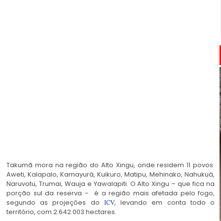
Takumã mora na região do Alto Xingu, onde residem 11 povos:
Aweti, Kalapalo, Kamayurá, Kuikuro, Matipu, Mehinako, Nahukuá,
Naruvotu, Trumai, Wauja e Yawalapiti. O Alto Xingu – que fica na
porção sul da reserva – é a região mais afetada pelo fogo,
segundo as projeções do
, levando em conta todo o
ICV
território, com 2.642.003 hectares.