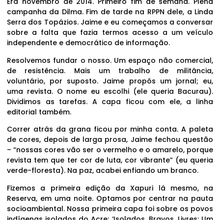
Era novembro de 2014. Primeiro fim de semana. Plena
campanha da Dilma. Fim de tarde na RPPN dele, a Linda
Serra dos Topázios. Jaime e eu começamos a conversar
sobre a falta que fazia termos acesso a um veículo
independente e democrático de informação.
Resolvemos fundar o nosso. Um espaço não comercial,
de resistência. Mais um trabalho de militância,
voluntário, por suposto. Jaime propôs um jornal; eu,
uma revista. O nome eu escolhi (ele queria Bacurau).
Dividimos as tarefas. A capa ficou com ele, a linha
editorial também.
Correr atrás da grana ficou por minha conta. A paleta
de cores, depois de larga prosa, Jaime fechou questão
– “nossas cores vão ser o vermelho e o amarelo, porque
revista tem que ter cor de luta, cor vibrante” (eu queria
verde-floresta). Na paz, acabei enfiando um branco.
Fizemos a primeira edição da Xapuri lá mesmo, na
Reserva, em uma noite. Optamos por centrar na pauta
socioambiental. Nossa primeira capa foi sobre os povos
indígenas isolados do Acre: ‘Isolados, Bravos, Livres: Um