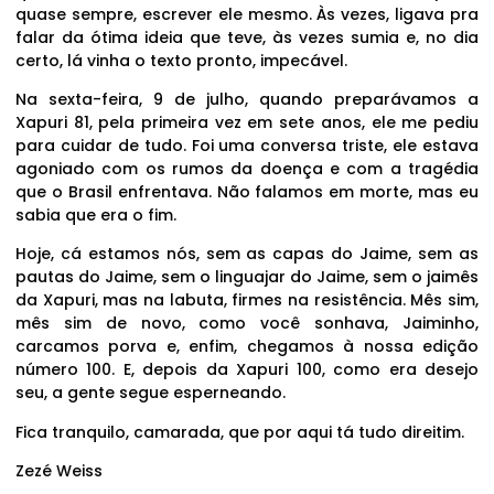
quase sempre, escrever ele mesmo. Às vezes, ligava pra
falar da ótima ideia que teve, às vezes sumia e, no dia
certo, lá vinha o texto pronto, impecável.
Na sexta-feira, 9 de julho, quando preparávamos a
Xapuri 81, pela primeira vez em sete anos, ele me pediu
para cuidar de tudo. Foi uma conversa triste, ele estava
agoniado com os rumos da doença e com a tragédia
que o Brasil enfrentava. Não falamos em morte, mas eu
sabia que era o fim.
Hoje, cá estamos nós, sem as capas do Jaime, sem as
pautas do Jaime, sem o linguajar do Jaime, sem o jaimês
da Xapuri, mas na labuta, firmes na resistência. Mês sim,
mês sim de novo, como você sonhava, Jaiminho,
carcamos porva e, enfim, chegamos à nossa edição
número 100. E, depois da Xapuri 100, como era desejo
seu, a gente segue esperneando.
Fica tranquilo, camarada, que por aqui tá tudo direitim.
Zezé Weiss