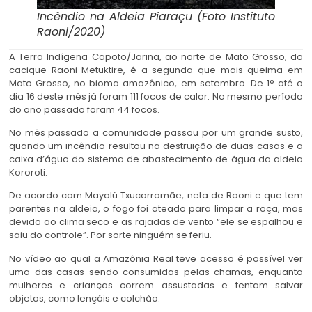
Incêndio na Aldeia Piaraçu (Foto Instituto
Raoni/2020)
A Terra Indígena Capoto/Jarina, ao norte de Mato Grosso, do
cacique Raoni Metuktire, é a segunda que mais queima em
Mato Grosso, no bioma amazônico, em setembro. De 1° até o
dia 16 deste mês já foram 111 focos de calor. No mesmo período
do ano passado foram 44 focos.
No mês passado a comunidade passou por um grande susto,
quando um incêndio resultou na destruição de duas casas e a
caixa d’água do sistema de abastecimento de água da aldeia
Kororoti.
De acordo com Mayalú Txucarramãe, neta de Raoni e que tem
parentes na aldeia, o fogo foi ateado para limpar a roça, mas
devido ao clima seco e as rajadas de vento “ele se espalhou e
saiu do controle”. Por sorte ninguém se feriu.
No vídeo ao qual a Amazônia Real teve acesso é possível ver
uma das casas sendo consumidas pelas chamas, enquanto
mulheres e crianças correm assustadas e tentam salvar
objetos, como lençóis e colchão.