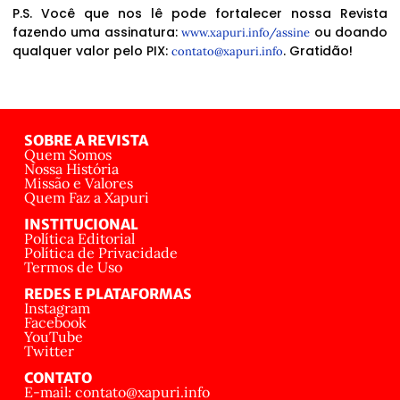
P.S. Você que nos lê pode fortalecer nossa Revista
fazendo uma assinatura:
ou doando
www.xapuri.info/assine
qualquer valor pelo PIX:
. Gratidão!
contato@xapuri.info
SOBRE A REVISTA
Quem Somos
Nossa História
Missão e Valores
Quem Faz a Xapuri
INSTITUCIONAL
Política Editorial
Política de Privacidade
Termos de Uso
REDES E PLATAFORMAS
Instagram
Facebook
YouTube
Twitter
CONTATO
E-mail: contato@xapuri.info