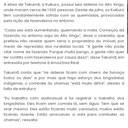
A etnia de Takumã, a Kuikuro, possui seis aldeias no Alto Xingu,
onde moram cerca de 1.500 pessoas. Desde de julho, os Kuikuro
têm constantemente sofrido com as queimadas, provocadas
pela ação de fazendeiros no entorno.
“Cada vez está aumentando, queimando a mata. Começou da
fazenda, no entorno aqui do Alto Xingu”, disse o cineasta, que
preferiu não revelar quem seria o proprietário do imóvel, por
medo de represália dos ruralistas locais. “A gente não pode
citar nome de fazenda. Porque muito perigo, a gente não quer
ter conflito com fazendeiros por causa disso”, disse Takumã, em
entrevista por telefone à Amazônia Real.
Takumã conta que “as aldeias ficam com cheiro de fumaça
todos os dias” e por mais que haja esforço dos brigadistas
indígenas, o combate às chamas “está muito difícil”, devido à
falta de estrutura.
“Eu trabalho com audiovisual e fui registrar o trabalho dos
brigadistas. Eles ficam sem comida lá, sem água. Tem que se
virar mesmo. Eles estão ficando muito cansados, muitos estão
ficando doente. Estão arriscando a vida para combater as
chamas”, ressalta.