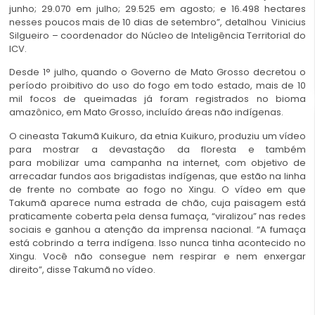
junho; 29.070 em julho; 29.525 em agosto; e 16.498 hectares
nesses poucos mais de 10 dias de setembro”, detalhou Vinicius
Silgueiro – coordenador do Núcleo de Inteligência Territorial do
ICV.
Desde 1° julho, quando o Governo de Mato Grosso decretou o
período proibitivo do uso do fogo em todo estado, mais de 10
mil focos de queimadas já foram registrados no bioma
amazônico, em Mato Grosso, incluído áreas não indígenas.
O cineasta Takumã Kuikuro, da etnia Kuikuro, produziu um vídeo
para mostrar a devastação da floresta e também
para mobilizar uma campanha na internet, com objetivo de
arrecadar fundos aos brigadistas indígenas, que estão na linha
de frente no combate ao fogo no Xingu. O vídeo em que
Takumã aparece numa estrada de chão, cuja paisagem está
praticamente coberta pela densa fumaça, “viralizou” nas redes
sociais e ganhou a atenção da imprensa nacional. “A fumaça
está cobrindo a terra indígena. Isso nunca tinha acontecido no
Xingu. Você não consegue nem respirar e nem enxergar
direito”, disse Takumã no vídeo.