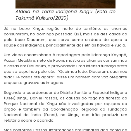
Aldeia na Terra Indígena Xingu (Foto de
Takumã Kuikuro/2020)
Já no baixo Xingu, região norte do território, as chamas
consumiram, no domingo passado (13), mais de dez casas do
polo base Diauarum, que serve como unidade de apoio a
saúde dos indígenas, principalmente das etnias Kayabi e Yudjá.
Um vídeo encaminhado à reportagem pela liderança Kayapó,
Patxon Metuktire, neto de Raoni, mostra as chamas consumindo
a casas em Diauarum, e provocando uma intensa fumaça preta
que se espalhou pelo céu: “Queimou tudo, Diauarum, queimou
tudo! 14 casas até agora”, disse um homem com voz ofegante
enquanto gravava as imagens.
Segundo o coordenador do Distrito Sanitário Especial Indígena
(Dsei) Xingu, Daniel Passos, as causas do fogo na floresta do
Parque Nacional do Xingu são investigadas por equipes do
órgão e também da Coordenação Regional da Fundação
Nacional do Índio (Funai), no Xingu, que irão produzir um
relatório sobre o ocorrido.
Mas conforme Passos, informações preliminares dão conta de