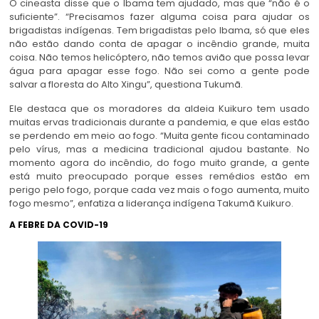
O cineasta disse que o Ibama tem ajudado, mas que “não é o
suficiente”. “Precisamos fazer alguma coisa para ajudar os
brigadistas indígenas. Tem brigadistas pelo Ibama, só que eles
não estão dando conta de apagar o incêndio grande, muita
coisa. Não temos helicóptero, não temos avião que possa levar
água para apagar esse fogo. Não sei como a gente pode
salvar a floresta do Alto Xingu”, questiona Tukumã.
Ele destaca que os moradores da aldeia Kuikuro tem usado
muitas ervas tradicionais durante a pandemia, e que elas estão
se perdendo em meio ao fogo. “Muita gente ficou contaminado
pelo vírus, mas a medicina tradicional ajudou bastante. No
momento agora do incêndio, do fogo muito grande, a gente
está muito preocupado porque esses remédios estão em
perigo pelo fogo, porque cada vez mais o fogo aumenta, muito
fogo mesmo”, enfatiza a liderança indígena Takumã Kuikuro.
A FEBRE DA COVID-19