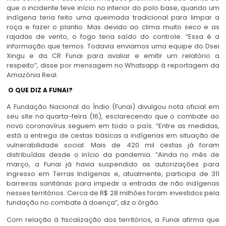
que o incidente teve início no interior do polo base, quando um
indígena teria feito uma queimada tradicional para limpar a
roça e fazer o plantio. Mas devido ao clima muito seco e as
rajadas de vento, o fogo teria saído do controle. “Essa é a
informação que temos. Todavia enviamos uma equipe do Dsei
Xingu e da CR Funai para avaliar e emitir um relatório a
respeito”, disse por mensagem no Whatsapp à reportagem da
Amazônia Real.
O QUE DIZ A FUNAI?
A Fundação Nacional do Índio (Funai) divulgou nota oficial em
seu site na quarta-feira (16), esclarecendo que o combate ao
novo coronavírus seguem em todo o país. “Entre as medidas,
está a entrega de cestas básicas a indígenas em situação de
vulnerabilidade social. Mais de 420 mil cestas já foram
distribuídas desde o início da pandemia. “Ainda no mês de
março, a Funai já havia suspendido as autorizações para
ingresso em Terras Indígenas e, atualmente, participa de 311
barreiras sanitárias para impedir a entrada de não indígenas
nesses territórios. Cerca de R$ 28 milhões foram investidos pela
fundação no combate à doença”, diz o órgão.
Com relação à fiscalização dos territórios, a Funai afirma que