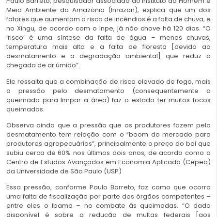
Paulo Barreto, pesquisador associado do Instituto do Homem e
Meio Ambiente da Amazônia (Imazon), explica que um dos
fatores que aumentam o risco de incêndios é a falta de chuva, e
no Xingu, de acordo com o Inpe, já não chove há 120 dias. “O
‘risco’ é uma síntese da falta de água – menos chuvas,
temperatura mais alta e a falta de floresta [devido ao
desmatamento e a degradação ambiental] que reduz a
chegada de ar úmido”.
Ele ressalta que a combinação de risco elevado de fogo, mais
a pressão pelo desmatamento (consequentemente a
queimada para limpar a área) faz o estado ter muitos focos
queimadas.
Observa ainda que a pressão que os produtores fazem pelo
desmatamento tem relação com o “boom do mercado para
produtores agropecuários”, principalmente o preço do boi que
subiu cerca de 60% nos últimos dois anos, de acordo como o
Centro de Estudos Avançados em Economia Aplicada (Cepea)
da Universidade de São Paulo (USP)
Essa pressão, conforme Paulo Barreto, faz como que ocorra
uma falta de fiscalização por parte dos órgãos competentes –
entre eles o Ibama – no combate às queimadas. “O dado
disponível é sobre a redução de multas federais [aos