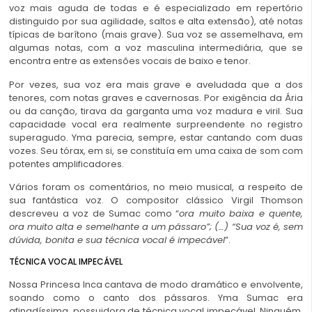
voz mais aguda de todas e é especializado em repertório
distinguido por sua agilidade, saltos e alta extensão), até notas
típicas de barítono (mais grave). Sua voz se assemelhava, em
algumas notas, com a voz masculina intermediária, que se
encontra entre as extensões vocais de baixo e tenor.
Por vezes, sua voz era mais grave e aveludada que a dos
tenores, com notas graves e cavernosas. Por exigência da Ária
ou da canção, tirava da garganta uma voz madura e viril. Sua
capacidade vocal era realmente surpreendente no registro
superagudo. Yma parecia, sempre, estar cantando com duas
vozes. Seu tórax, em si, se constituía em uma caixa de som com
potentes amplificadores.
Vários foram os comentários, no meio musical, a respeito de
sua fantástica voz. O compositor clássico Virgil Thomson
descreveu a voz de Sumac como “
ora muito baixa e quente,
ora muito alta e semelhante a um pássaro”; (…) “Sua voz é, sem
dúvida, bonita e sua técnica vocal é impecável
”.
TÉCNICA VOCAL IMPECÁVEL
Nossa Princesa Inca cantava de modo dramático e envolvente,
soando como o canto dos pássaros. Yma Sumac era
afinadíssima, possuidora de técnica vocal impecável. Ninguém,