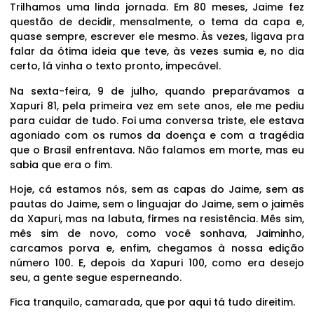
Trilhamos uma linda jornada. Em 80 meses, Jaime fez
questão de decidir, mensalmente, o tema da capa e,
quase sempre, escrever ele mesmo. Às vezes, ligava pra
falar da ótima ideia que teve, às vezes sumia e, no dia
certo, lá vinha o texto pronto, impecável.
Na sexta-feira, 9 de julho, quando preparávamos a
Xapuri 81, pela primeira vez em sete anos, ele me pediu
para cuidar de tudo. Foi uma conversa triste, ele estava
agoniado com os rumos da doença e com a tragédia
que o Brasil enfrentava. Não falamos em morte, mas eu
sabia que era o fim.
Hoje, cá estamos nós, sem as capas do Jaime, sem as
pautas do Jaime, sem o linguajar do Jaime, sem o jaimês
da Xapuri, mas na labuta, firmes na resistência. Mês sim,
mês sim de novo, como você sonhava, Jaiminho,
carcamos porva e, enfim, chegamos à nossa edição
número 100. E, depois da Xapuri 100, como era desejo
seu, a gente segue esperneando.
Fica tranquilo, camarada, que por aqui tá tudo direitim.