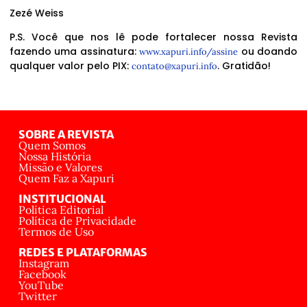
Zezé Weiss
P.S. Você que nos lê pode fortalecer nossa Revista
fazendo uma assinatura:
ou doando
www.xapuri.info/assine
qualquer valor pelo PIX:
. Gratidão!
contato@xapuri.info
SOBRE A REVISTA
Quem Somos
Nossa História
Missão e Valores
Quem Faz a Xapuri
INSTITUCIONAL
Política Editorial
Política de Privacidade
Termos de Uso
REDES E PLATAFORMAS
Instagram
Facebook
YouTube
Twitter