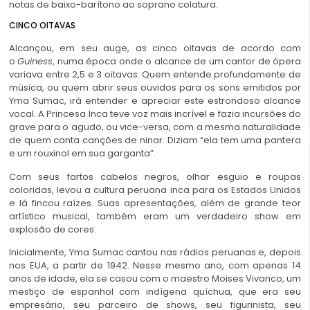
notas de baixo-barítono ao soprano colatura.
CINCO OITAVAS
Alcançou, em seu auge, as cinco oitavas de acordo com
o
Guiness
, numa época onde o alcance de um cantor de ópera
variava entre 2,5 e 3 oitavas. Quem entende profundamente de
música, ou quem abrir seus ouvidos para os sons emitidos por
Yma Sumac, irá entender e apreciar este estrondoso alcance
vocal. A Princesa Inca teve voz mais incrível e fazia incursões do
grave para o agudo, ou vice-versa, com a mesma naturalidade
de quem canta canções de ninar. Diziam “ela tem uma pantera
e um rouxinol em sua garganta”.
Com seus fartos cabelos negros, olhar esguio e roupas
coloridas, levou a cultura peruana inca para os Estados Unidos
e lá fincou raízes. Suas apresentações, além de grande teor
artístico musical, também eram um verdadeiro show em
explosão de cores.
Inicialmente, Yma Sumac cantou nas rádios peruanas e, depois
nos EUA, a partir de 1942. Nesse mesmo ano, com apenas 14
anos de idade, ela se casou com o maestro Moises Vivanco, um
mestiço de espanhol com indígena quíchua, que era seu
empresário, seu parceiro de shows, seu figurinista, seu