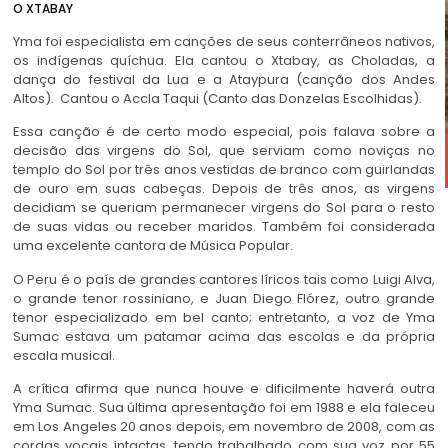
O XTABAY
Yma foi especialista em canções de seus conterrâneos nativos,
os indígenas quíchua. Ela cantou o Xtabay, as Choladas, a
dança do festival da Lua e a Ataypura (canção dos Andes
Altos). Cantou o Accla Taqui (Canto das Donzelas Escolhidas).
Essa canção é de certo modo especial, pois falava sobre a
decisão das virgens do Sol, que serviam como noviças no
templo do Sol por três anos vestidas de branco com guirlandas
de ouro em suas cabeças. Depois de três anos, as virgens
decidiam se queriam permanecer virgens do Sol para o resto
de suas vidas ou receber maridos. Também foi considerada
uma excelente cantora de Música Popular.
O Peru é o país de grandes cantores líricos tais como Luigi Alva,
o grande tenor rossiniano, e Juan Diego Flórez, outro grande
tenor especializado em bel canto; entretanto, a voz de Yma
Sumac estava um patamar acima das escolas e da própria
escala musical.
A crítica afirma que nunca houve e dificilmente haverá outra
Yma Sumac. Sua última apresentação foi em 1988 e ela faleceu
em Los Angeles 20 anos depois, em novembro de 2008, com as
cordas vocais intactas, tendo trabalhado com sua voz por 55