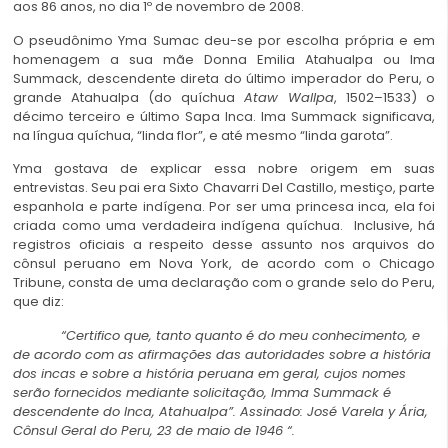
aos 86 anos, no dia 1º de novembro de 2008.
O pseudônimo Yma Sumac deu-se por escolha própria e em
homenagem a sua mãe Donna Emilia Atahualpa ou Ima
Summack, descendente direta do último imperador do Peru, o
grande Atahualpa (do quíchua
Ataw Wallpa
, 1502–1533) o
décimo terceiro e último Sapa Inca. Ima Summack significava,
na língua quíchua, “linda flor”, e até mesmo “linda garota”.
Yma gostava de explicar essa nobre origem em suas
entrevistas. Seu pai era Sixto Chavarri Del Castillo, mestiço, parte
espanhola e parte indígena. Por ser uma princesa inca, ela foi
criada como uma verdadeira indígena
quíchua. Inclusive, há
registros oficiais a respeito desse assunto nos arquivos do
cônsul peruano em Nova York, de acordo com o Chicago
Tribune, consta de uma declaração com o grande selo do Peru,
que diz:
“Certifico que, tanto quanto é do meu conhecimento, e
de acordo com as afirmações das autoridades sobre a história
dos incas e sobre a história peruana em geral, cujos nomes
serão fornecidos mediante solicitação, Imma Summack é
descendente do Inca, Atahualpa”. Assinado: José Varela y Ária,
Cônsul Geral do Peru, 23 de maio de 1946 “.