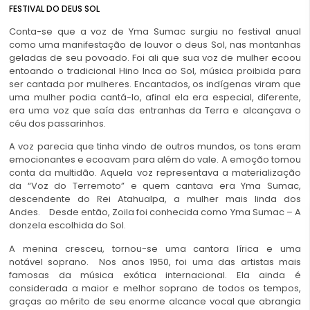
FESTIVAL DO DEUS SOL
Conta-se que a voz de Yma Sumac surgiu no festival anual
como uma manifestação de louvor o deus Sol, nas montanhas
geladas de seu povoado. Foi ali que sua voz de mulher ecoou
entoando o tradicional Hino Inca ao Sol, música proibida para
ser cantada por mulheres. Encantados, os indígenas viram que
uma mulher podia cantá-lo, afinal ela era especial, diferente,
era uma voz que saía das entranhas da Terra e alcançava o
céu dos passarinhos.
A voz parecia que tinha vindo de outros mundos, os tons eram
emocionantes e ecoavam para além do vale. A emoção tomou
conta da multidão. Aquela voz representava a materialização
da “Voz do Terremoto” e quem cantava era Yma Sumac,
descendente do Rei Atahualpa, a mulher mais linda dos
Andes. Desde então, Zoila foi conhecida como Yma Sumac – A
donzela escolhida do Sol.
A menina cresceu, tornou-se uma cantora lírica e uma
notável soprano. Nos anos 1950, foi uma das artistas mais
famosas da música exótica internacional. Ela ainda é
considerada a maior e melhor soprano de todos os tempos,
graças ao mérito de seu enorme alcance vocal que abrangia