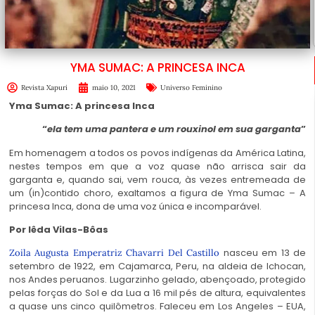
YMA SUMAC: A PRINCESA INCA
Revista Xapuri
maio 10, 2021
Universo Feminino
Yma Sumac: A princesa Inca
“
ela tem uma pantera e um rouxinol em sua garganta
”
Em homenagem a todos os povos indígenas da América Latina,
nestes tempos em que a voz quase não arrisca sair da
garganta e, quando sai, vem rouca, às vezes entremeada de
um (in)contido choro, exaltamos a figura de Yma Sumac – A
princesa Inca, dona de uma voz única e incomparável.
Por Iêda Vilas-Bôas
nasceu em 13 de
Zoila Augusta Emperatriz Chavarri Del Castillo
setembro de 1922, em Cajamarca, Peru, na aldeia de Ichocan,
nos Andes peruanos. Lugarzinho gelado, abençoado, protegido
pelas forças do Sol e da Lua a 16 mil pés de altura, equivalentes
a quase uns cinco quilômetros. Faleceu em Los Angeles – EUA,