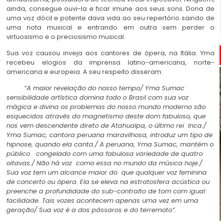
ainda, consegue ouvi-la e ficar imune aos seus sons. Dona de
uma voz dócil e potente dava vida ao seu repertório saindo de
uma nota musical e entrando em outra sem perder o
virtuosismo e o preciosismo musical.
Sua voz causou inveja aos cantores de ópera, na Itália. Yma
recebeu elogios da imprensa latino-americana, norte-
americana e europeia. A seu respeito disseram:
“A maior revelação do nosso tempo/ Yma Sumac
sensibilidade artística domina todo o Brasil com sua voz
mágica e divina os problemas do nosso mundo moderno são
esquecidos através do magnetismo deste dom fabuloso, que
nos vem descendente direto de Atahualpa, o último rei Inca./
Yma Sumac, cantora peruana maravilhosa, introduz um tipo de
hipnose, quando ela canta./ A peruana, Yma Sumac, mantém o
público congelado com uma fabulosa variedade de quatro
oitavas./
Não há voz como essa no mundo da música hoje./
Sua voz tem um alcance maior do que qualquer voz feminina
de concerto ou ópera. Ela se eleva na estratosfera acústica ou
preenche a profundidade do sub-contralto de tom com igual
facilidade. Tais vozes acontecem apenas uma vez em uma
geração/ Sua voz é a dos pássaros e do terremoto”.