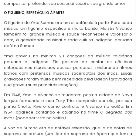
compositor preferido, seu
personal vocal
e seu grande amor.
O FIGURINO, ESPETÁCULO À PARTE
O figurino de Yma Sumac era um espetáculo à parte. Para cada
música um figurino específico e muito bonito. Moisés Vivanco
também foi grande músico e soube reconhecer e valorizar o
dom, a genialidade musical e toda cultura indígena-peruana
de Yma Sumac.
Yma gravou no mínimo 23 canções da música folclórica
peruana e indígena. Ela gostava de cantar os cânticos
entoados nos rituais aos deuses peruanos, misturando ritmos
latinos com pretensas músicas sacerdotais dos incas. Essas
gravações foram muito bem recebidas pela Odeon (gravadora
que gravou suas primeiras canções).
Em 1946, Yma e Vivanco se mudaram para a cidade de Nova
Iorque, formando o Inca Taky Trio, composto por ela, por sua
prima Cholita Rivero como contralto e Vivanco no violão. Em
1954, aparece cantando e atuando no filme
O Segredo dos
Incas
(pode ser visto no Netflix).
A voz de Sumac era de notável extensão, que ia de notas de
soprano coloratura (um tipo de soprano de ópera que tem a