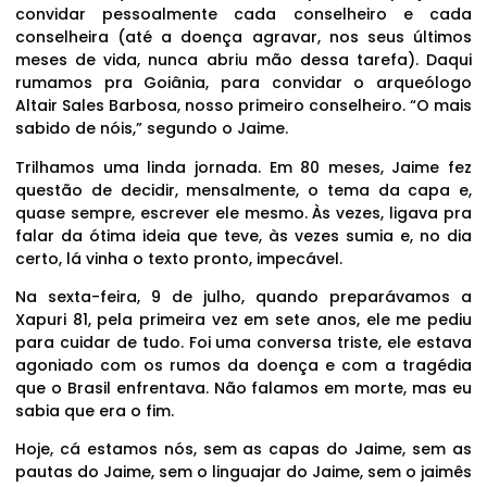
convidar pessoalmente cada conselheiro e cada
conselheira (até a doença agravar, nos seus últimos
meses de vida, nunca abriu mão dessa tarefa). Daqui
rumamos pra Goiânia, para convidar o arqueólogo
Altair Sales Barbosa, nosso primeiro conselheiro. “O mais
sabido de nóis,” segundo o Jaime.
Trilhamos uma linda jornada. Em 80 meses, Jaime fez
questão de decidir, mensalmente, o tema da capa e,
quase sempre, escrever ele mesmo. Às vezes, ligava pra
falar da ótima ideia que teve, às vezes sumia e, no dia
certo, lá vinha o texto pronto, impecável.
Na sexta-feira, 9 de julho, quando preparávamos a
Xapuri 81, pela primeira vez em sete anos, ele me pediu
para cuidar de tudo. Foi uma conversa triste, ele estava
agoniado com os rumos da doença e com a tragédia
que o Brasil enfrentava. Não falamos em morte, mas eu
sabia que era o fim.
Hoje, cá estamos nós, sem as capas do Jaime, sem as
pautas do Jaime, sem o linguajar do Jaime, sem o jaimês