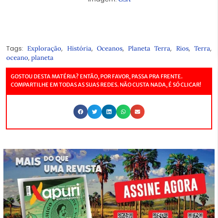
Tags:
,
,
,
,
,
,
Exploração
História
Oceanos
Planeta Terra
Rios
Terra
,
oceano
planeta
GOSTOU DESTA MATÉRIA? ENTÃO, POR FAVOR, PASSA PRA FRENTE.
COMPARTILHE EM TODAS AS SUAS REDES. NÃO CUSTA NADA, É SÓ CLICAR!