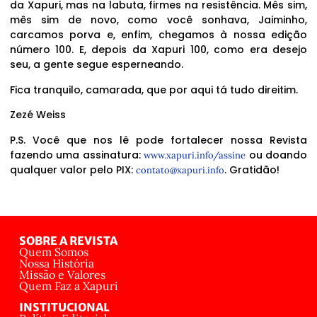
da Xapuri, mas na labuta, firmes na resistência. Mês sim,
mês sim de novo, como você sonhava, Jaiminho,
carcamos porva e, enfim, chegamos à nossa edição
número 100. E, depois da Xapuri 100, como era desejo
seu, a gente segue esperneando.
Fica tranquilo, camarada, que por aqui tá tudo direitim.
Zezé Weiss
P.S. Você que nos lê pode fortalecer nossa Revista
fazendo uma assinatura:
ou doando
www.xapuri.info/assine
qualquer valor pelo PIX:
. Gratidão!
contato@xapuri.info
SOBRE A REVISTA
Quem Somos
Nossa História
Missão e Valores
Quem Faz a Xapuri
INSTITUCIONAL