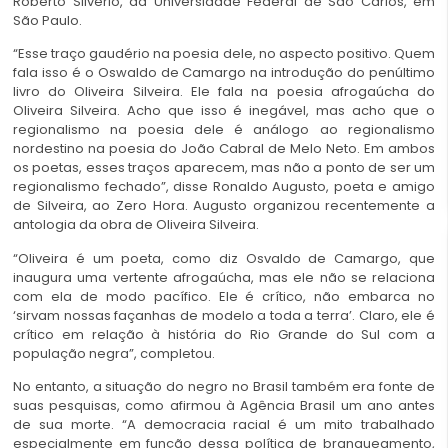
Roberto Silvério, da Universidade Federal de São Carlos, em
São Paulo.
“Esse traço gaudério na poesia dele, no aspecto positivo. Quem
fala isso é o Oswaldo de Camargo na introdução do penúltimo
livro do Oliveira Silveira. Ele fala na poesia afrogaúcha do
Oliveira Silveira. Acho que isso é inegável, mas acho que o
regionalismo na poesia dele é análogo ao regionalismo
nordestino na poesia do João Cabral de Melo Neto. Em ambos
os poetas, esses traços aparecem, mas não a ponto de ser um
regionalismo fechado”, disse Ronaldo Augusto, poeta e amigo
de Silveira, ao Zero Hora. Augusto organizou recentemente a
antologia da obra de Oliveira Silveira.
“Oliveira é um poeta, como diz Osvaldo de Camargo, que
inaugura uma vertente afrogaúcha, mas ele não se relaciona
com ela de modo pacífico. Ele é crítico, não embarca no
‘sirvam nossas façanhas de modelo a toda a terra’. Claro, ele é
crítico em relação à história do Rio Grande do Sul com a
população negra”, completou.
No entanto, a situação do negro no Brasil também era fonte de
suas pesquisas, como afirmou à Agência Brasil um ano antes
de sua morte. “A democracia racial é um mito trabalhado
especialmente em função dessa política de branqueamento,