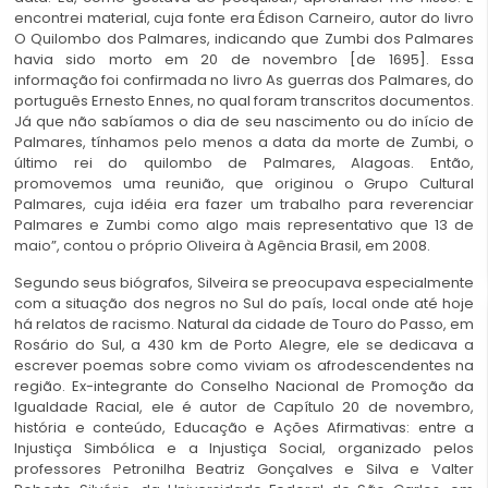
encontrei material, cuja fonte era Édison Carneiro, autor do livro
O Quilombo dos Palmares, indicando que Zumbi dos Palmares
havia sido morto em 20 de novembro [de 1695]. Essa
informação foi confirmada no livro As guerras dos Palmares, do
português Ernesto Ennes, no qual foram transcritos documentos.
Já que não sabíamos o dia de seu nascimento ou do início de
Palmares, tínhamos pelo menos a data da morte de Zumbi, o
último rei do quilombo de Palmares, Alagoas. Então,
promovemos uma reunião, que originou o Grupo Cultural
Palmares, cuja idéia era fazer um trabalho para reverenciar
Palmares e Zumbi como algo mais representativo que 13 de
maio”, contou o próprio Oliveira à Agência Brasil, em 2008.
Segundo seus biógrafos, Silveira se preocupava especialmente
com a situação dos negros no Sul do país, local onde até hoje
há relatos de racismo. Natural da cidade de Touro do Passo, em
Rosário do Sul, a 430 km de Porto Alegre, ele se dedicava a
escrever poemas sobre como viviam os afrodescendentes na
região. Ex-integrante do Conselho Nacional de Promoção da
Igualdade Racial, ele é autor de Capítulo 20 de novembro,
história e conteúdo, Educação e Ações Afirmativas: entre a
Injustiça Simbólica e a Injustiça Social, organizado pelos
professores Petronilha Beatriz Gonçalves e Silva e Valter