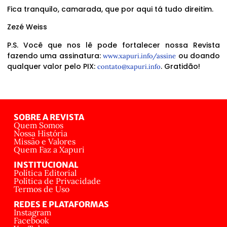
Fica tranquilo, camarada, que por aqui tá tudo direitim.
Zezé Weiss
P.S. Você que nos lê pode fortalecer nossa Revista
fazendo uma assinatura:
ou doando
www.xapuri.info/assine
qualquer valor pelo PIX:
. Gratidão!
contato@xapuri.info
SOBRE A REVISTA
Quem Somos
Nossa História
Missão e Valores
Quem Faz a Xapuri
INSTITUCIONAL
Política Editorial
Política de Privacidade
Termos de Uso
REDES E PLATAFORMAS
Instagram
Facebook