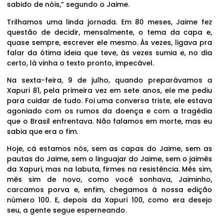
sabido de nóis,” segundo o Jaime.
Trilhamos uma linda jornada. Em 80 meses, Jaime fez
questão de decidir, mensalmente, o tema da capa e,
quase sempre, escrever ele mesmo. Às vezes, ligava pra
falar da ótima ideia que teve, às vezes sumia e, no dia
certo, lá vinha o texto pronto, impecável.
Na sexta-feira, 9 de julho, quando preparávamos a
Xapuri 81, pela primeira vez em sete anos, ele me pediu
para cuidar de tudo. Foi uma conversa triste, ele estava
agoniado com os rumos da doença e com a tragédia
que o Brasil enfrentava. Não falamos em morte, mas eu
sabia que era o fim.
Hoje, cá estamos nós, sem as capas do Jaime, sem as
pautas do Jaime, sem o linguajar do Jaime, sem o jaimês
da Xapuri, mas na labuta, firmes na resistência. Mês sim,
mês sim de novo, como você sonhava, Jaiminho,
carcamos porva e, enfim, chegamos à nossa edição
número 100. E, depois da Xapuri 100, como era desejo
seu, a gente segue esperneando.