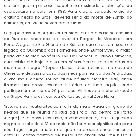
dia em que a princesa Isabel teria assinado a abolição da
escravatura no país, em 1888. Para eles, o verdadeiro dia do
orgulho negro no Brasil deveria ser o da morte de Zumbi do
Palmares, em 20 de novembro de 1695.
O grupo passou a organizar reuniões em uma casa na esquina
da Rua dos Andradas e a Avenida Borges de Medeiros, em
Porto Alegre, no Rio Grande do Sul, em que discutiam sobre o
legado do Quilombo dos Palmares, onde Zumbi viveu a maior
parte de sua vida no século XVII. Dali nasceu o Grupo Palmares,
que existe até hoje e atua em várias frentes relacionadas ao
movimento negro. “Depois dessas duas reuniões, na casa do
Oliveira, e depois na casa dos meus pais na rua dos Andradas,
o ato mais aberto foi no clube náutico Marcílio Dias, onde
fizemos um breve excurso histórico de tudo aquilo, onde
participaram cerca de 20 pessoas. Ali houve a materialização
do Grupo Palmares”, contou Côrtes ao jornal Zero Hora.
“Estávamos insatisfeitos com o 13 de maio. Havia um grupo de
negros que se reunia na Rua da Praia [no centro de Porto
Alegre] e o nosso assunto, invariavelmente, era a questão
negra e o fato de o 13 de maio não ter maior significação para
nós. Logo, surgiu a idéia de que era preciso encontrar outra
data. Eu, como gostava de pesquisar, aprofundei-me nisso. E