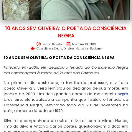
10 ANOS SEM OLIVEIRA: O POETA DA CONSCIÊNCIA
NEGRA
Xapuri Revista
fevereiro 13, 2019
,
,
Consciência Negra
Direitos Humanos
Racismo
10 ANOS SEM OLIVEIRA: O POETA DA CONSCIÊNCIA NEGRA
Falecido em 2009, ele idealizou o feriado da Consciência Negra
em homenagem à morte de Zumbi dos Palmares
No primeiro dia deste ano, a família do professor, ativista e
poeta Oliveira Silveira lembrou os dez anos de sua morte, em
janeiro de 2009. Um dos grandes nomes do movimento
negro
brasileiro, ele idealizou a campanha que instituiu o feriado da
Consciência Negra, lembrado todo dia 20 de novembro no
país, ainda na década de 1970.
Silveira, acompanhado de outros ativistas, como Vilmar Nunes,
Ilmo da Silva e Antônio Carlos Côrtes, questionavam a data em
que os negros no Brasil se reconheciam até então: o 13 de maio,