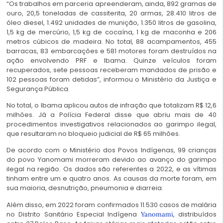
“Os trabalhos em parceria apreenderam, ainda, 892 gramas de
ouro, 20,5 toneladas de cassiterita, 20 armas, 28.410 litros de
óleo diesel, 1.492 unidades de munição, 1.350 litros de gasolina,
1,5 kg de mercúrio, 1,5 kg de cocaína, 1 kg de maconha e 206
metros cúbicos de madeira. No total, 88 acampamentos, 455
barracas, 83 embarcações e 581 motores foram destruídos na
ação envolvendo PRF e Ibama. Quinze veículos foram
recuperados, sete pessoas receberam mandados de prisão e
102 pessoas foram detidas”, informou o Ministério da Justiça e
Segurança Pública.
No total, o Ibama aplicou autos de infração que totalizam R$ 12,6
milhões. Já a Polícia Federal disse que abriu mais de 40
procedimentos investigativos relacionados ao garimpo ilegal,
que resultaram no bloqueio judicial de R$ 65 milhões.
De acordo com o Ministério dos Povos Indígenas, 99 crianças
do povo Yanomami morreram devido ao avanço do garimpo
ilegal na região. Os dados são referentes a 2022, e as vítimas
tinham entre um e quatro anos. As causas da morte foram, em
sua maioria, desnutrição, pneumonia e diarreia.
Além disso, em 2022 foram confirmados 11.530 casos de malária
no Distrito Sanitário Especial Indígena
, distribuídos
Yanomami