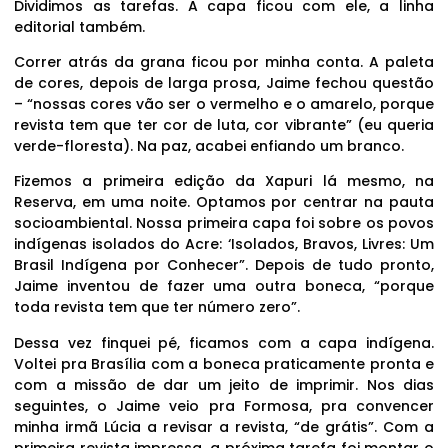
Dividimos as tarefas. A capa ficou com ele, a linha
editorial também.
Correr atrás da grana ficou por minha conta. A paleta
de cores, depois de larga prosa, Jaime fechou questão
– “nossas cores vão ser o vermelho e o amarelo, porque
revista tem que ter cor de luta, cor vibrante” (eu queria
verde-floresta). Na paz, acabei enfiando um branco.
Fizemos a primeira edição da Xapuri lá mesmo, na
Reserva, em uma noite. Optamos por centrar na pauta
socioambiental. Nossa primeira capa foi sobre os povos
indígenas isolados do Acre: ‘Isolados, Bravos, Livres: Um
Brasil Indígena por Conhecer”. Depois de tudo pronto,
Jaime inventou de fazer uma outra boneca, “porque
toda revista tem que ter número zero”.
Dessa vez finquei pé, ficamos com a capa indígena.
Voltei pra Brasília com a boneca praticamente pronta e
com a missão de dar um jeito de imprimir. Nos dias
seguintes, o Jaime veio pra Formosa, pra convencer
minha irmã Lúcia a revisar a revista, “de grátis”. Com a
primeira revista impressa, a próxima tarefa foi montar o