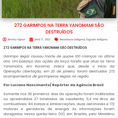
272 GARIMPOS NA TERRA YANOMAMI SÃO
DESTRUÍDOS
,
Revista Xapuri
abril 17, 2023
Resistência Indígena
Sagrado Indígena
272 GARIMPOS NA TERRA YANOMAMI SÃO DESTRUÍDOS
Garimpo ilegal causou morte de quase 100 crianças no último
ano. Um balanço das ações da força-tarefa que atua na Terra
Yanomami, em Roraima, indica que, desde o início da
Operação Libertação, em 20 de janeiro, foram destruídos 272
acampamentos de garimpeiros ilegais na região.
Por Luciano Nascimento/ Repórter da Agência Brasil
Somente nos 30 primeiros dias da operação foram inutilizadas
ou apreendidas 27 toneladas de cassiterita, 11,4 mil litros de
combustíveis, 84 balsas e embarcações, duas aeronaves e 172
motores e geradores de energia. As informações foram
divulgadas nessa quinta-feira (13), em Brasília, pelo Ministério