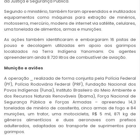
da Justiça e Segurança Pública.
Segundo o ministério, também foram apreendidos e inutilizados
equipamentos como máquinas para extração de minérios,
motosserra, mercúrio, modens de internet via satélite, celulares,
uma tonelada de alimentos, armas e munições.
As ações também identificaram e embargaram 16 pistas de
pouso e decolagem utilizadas em apoio aos garimpos
localizados na Terra Indígena Yanomami. Os agentes
apreenderam ainda 8.720 litros de combustível de aviação.
Munição e aviões
A operação ⎯ realizada de forma conjunta pela Polícia Federal
(PF), Polícia Rodoviária Federal (PRF), Fundação Nacional dos
Povos Indígenas (Funai), Instituto Brasileiro do Meio Ambiente e
dos Recursos Naturais Renováveis (Ibama), Força Nacional de
Segurança Pública e Forças Armadas – apreendeu 14,3
toneladas de minério de cassiterita, cinco armas de fogo e 84
munições, um trator, uma motocicleta, R$ 5 mil, 871 kg de
gêneros alimentícios e duas aeronaves com prefixos
adulterados, adaptadas ao transporte de suprimentos para
garimpos.