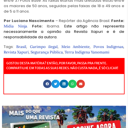
entre 37 Polos Base. As faixas etárias mais afetadas estão entre
os maiores de 50 anos, seguidas pelas faixas de 18 a 49 anos e
de 5 a 11 anos.
Por Luciano Nascimento
– Repórter da Agência Brasil.
Fonte:
.
Foto:
Ibama.
Este artigo não representa
Mídia Ninja
necessariamente a opinião da Revista Xapuri e é de
responsabilidade da autora.
Tags:
,
,
,
,
Brasil
Garimpo ilegal
Meio Ambiente
Povos Indígenas
,
,
Revista Xapuri
Segurança Pública
Terra Indígena Yanomami
GOSTOU DESTA MATÉRIA? ENTÃO, POR FAVOR, PASSA PRA FRENTE.
COMPARTILHE EM TODAS AS SUAS REDES. NÃO CUSTA NADA, É SÓ CLICAR!