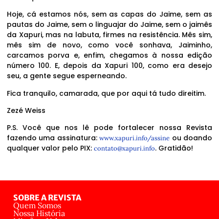
Hoje, cá estamos nós, sem as capas do Jaime, sem as
pautas do Jaime, sem o linguajar do Jaime, sem o jaimês
da Xapuri, mas na labuta, firmes na resistência. Mês sim,
mês sim de novo, como você sonhava, Jaiminho,
carcamos porva e, enfim, chegamos à nossa edição
número 100. E, depois da Xapuri 100, como era desejo
seu, a gente segue esperneando.
Fica tranquilo, camarada, que por aqui tá tudo direitim.
Zezé Weiss
P.S. Você que nos lê pode fortalecer nossa Revista
fazendo uma assinatura:
ou doando
www.xapuri.info/assine
qualquer valor pelo PIX:
. Gratidão!
contato@xapuri.info
SOBRE A REVISTA
Quem Somos
Nossa História