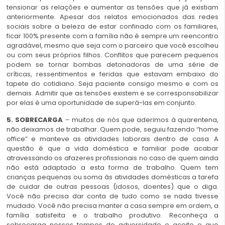
tensionar as relações e aumentar as tensões que já existiam
anteriormente. Apesar dos relatos emocionados das redes
sociais sobre a beleza de estar confinado com os familiares,
ficar 100% presente com a família não é sempre um reencontro
agradável, mesmo que seja com o parceiro que você escolheu
ou com seus próprios filhos. Conflitos que parecem pequenos
podem se tornar bombas detonadoras de uma série de
críticas, ressentimentos e feridas que estavam embaixo do
tapete do cotidiano. Seja paciente consigo mesmo e com os
demais. Admitir que as tensões existem e se corresponsabilizar
por elas é uma oportunidade de superá-las em conjunto.
5. SOBRECARGA
– muitos de nós que aderimos à quarentena,
não deixamos de trabalhar. Quem pode, seguiu fazendo “home
office” e manteve as atividades laborais dentro de casa. A
questão é que a vida doméstica e familiar pode acabar
atravessando os afazeres profissionais no caso de quem ainda
não está adaptado a esta forma de trabalho. Quem tem
crianças pequenas ou soma às atividades domésticas a tarefa
de cuidar de outras pessoas (idosos, doentes) que o diga.
Você não precisa dar conta de tudo como se nada tivesse
mudado. Você não precisa manter a casa sempre em ordem, a
família satisfeita e o trabalho produtivo. Reconheça a
sobrecarga nesses tempos de adversidade e aceite o que