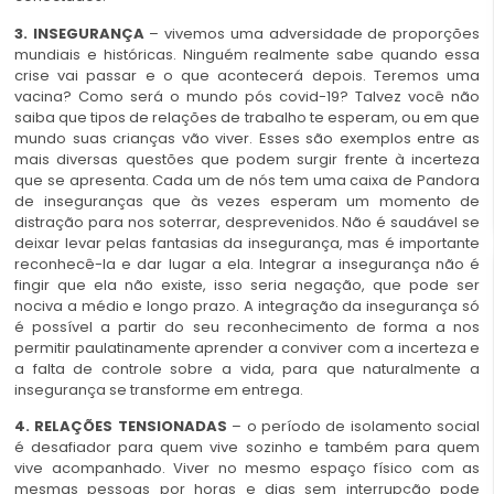
3. INSEGURANÇA
– vivemos uma adversidade de proporções
mundiais e históricas. Ninguém realmente sabe quando essa
crise vai passar e o que acontecerá depois. Teremos uma
vacina? Como será o mundo pós covid-19? Talvez você não
saiba que tipos de relações de trabalho te esperam, ou em que
mundo suas crianças vão viver. Esses são exemplos entre as
mais diversas questões que podem surgir frente à incerteza
que se apresenta. Cada um de nós tem uma caixa de Pandora
de inseguranças que às vezes esperam um momento de
distração para nos soterrar, desprevenidos. Não é saudável se
deixar levar pelas fantasias da insegurança, mas é importante
reconhecê-la e dar lugar a ela. Integrar a insegurança não é
fingir que ela não existe, isso seria negação, que pode ser
nociva a médio e longo prazo. A integração da insegurança só
é possível a partir do seu reconhecimento de forma a nos
permitir paulatinamente aprender a conviver com a incerteza e
a falta de controle sobre a vida, para que naturalmente a
insegurança se transforme em entrega.
4. RELAÇÕES TENSIONADAS
– o período de isolamento social
é desafiador para quem vive sozinho e também para quem
vive acompanhado. Viver no mesmo espaço físico com as
mesmas pessoas por horas e dias sem interrupção pode