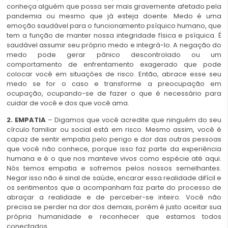
conheça alguém que possa ser mais gravemente afetado pela
pandemia ou mesmo que já esteja doente. Medo é uma
emoção saudável para o funcionamento psíquico humano, que
tem a função de manter nossa integridade física e psíquica. É
saudável assumir seu próprio medo e integrá-lo. A negação do
medo pode gerar pânico descontrolado ou um
comportamento de enfrentamento exagerado que pode
colocar você em situações de risco. Então, abrace esse seu
medo se for o caso e transforme a preocupação em
ocupação, ocupando-se de fazer o que é necessário para
cuidar de você e dos que você ama.
2. EMPATIA
– Digamos que você acredite que ninguém do seu
círculo familiar ou social está em risco. Mesmo assim, você é
capaz de sentir empatia pelo perigo e dor das outras pessoas
que você não conhece, porque isso faz parte da experiência
humana e é o que nos manteve vivos como espécie até aqui.
Nós temos empatia e sofremos pelos nossos semelhantes.
Negar isso não é sinal de saúde, encarar essa realidade difícil e
os sentimentos que a acompanham faz parte do processo de
abraçar a realidade e de perceber-se inteiro. Você não
precisa se perder na dor dos demais, porém é justo aceitar sua
própria humanidade e reconhecer que estamos todos
conectados.