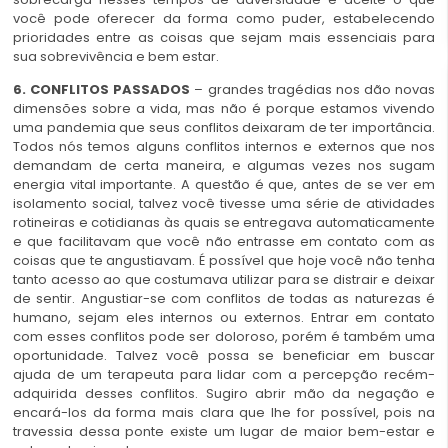
você pode oferecer da forma como puder, estabelecendo
prioridades entre as coisas que sejam mais essenciais para
sua sobrevivência e bem estar.
6. CONFLITOS PASSADOS
– grandes tragédias nos dão novas
dimensões sobre a vida, mas não é porque estamos vivendo
uma pandemia que seus conflitos deixaram de ter importância.
Todos nós temos alguns conflitos internos e externos que nos
demandam de certa maneira, e algumas vezes nos sugam
energia vital importante. A questão é que, antes de se ver em
isolamento social, talvez você tivesse uma série de atividades
rotineiras e cotidianas às quais se entregava automaticamente
e que facilitavam que você não entrasse em contato com as
coisas que te angustiavam. É possível que hoje você não tenha
tanto acesso ao que costumava utilizar para se distrair e deixar
de sentir. Angustiar-se com conflitos de todas as naturezas é
humano, sejam eles internos ou externos. Entrar em contato
com esses conflitos pode ser doloroso, porém é também uma
oportunidade. Talvez você possa se beneficiar em buscar
ajuda de um terapeuta para lidar com a percepção recém-
adquirida desses conflitos. Sugiro abrir mão da negação e
encará-los da forma mais clara que lhe for possível, pois na
travessia dessa ponte existe um lugar de maior bem-estar e