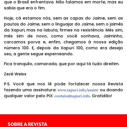
que o Brasil enfrentava. Não falamos em morte, mas eu
sabia que era o fim.
Hoje, cá estamos nós, sem as capas do Jaime, sem as
pautas do Jaime, sem o linguajar do Jaime, sem o jaimês
da Xapuri, mas na labuta, firmes na resistência. Mês sim,
mês sim de novo, como você sonhava, Jaiminho,
carcamos porva e, enfim, chegamos à nossa edição
número 100. E, depois da Xapuri 100, como era desejo
seu, a gente segue esperneando.
Fica tranquilo, camarada, que por aqui tá tudo direitim.
Zezé Weiss
P.S. Você que nos lê pode fortalecer nossa Revista
fazendo uma assinatura:
ou doando
www.xapuri.info/assine
qualquer valor pelo PIX:
. Gratidão!
contato@xapuri.info
SOBRE A REVISTA