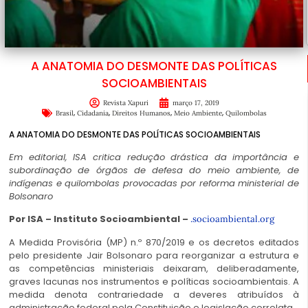
A ANATOMIA DO DESMONTE DAS POLÍTICAS
SOCIOAMBIENTAIS
Revista Xapuri
março 17, 2019
,
,
,
,
Brasil
Cidadania
Direitos Humanos
Meio Ambiente
Quilombolas
A ANATOMIA DO DESMONTE DAS POLÍTICAS SOCIOAMBIENTAIS
Em editorial, ISA critica redução drástica da importância e
subordinação de órgãos de defesa do meio ambiente, de
indígenas e quilombolas provocadas por reforma ministerial de
Bolsonaro
Por ISA – Instituto Socioambiental –
.socioambiental.org
A Medida Provisória (MP) n.º 870/2019 e os decretos editados
pelo presidente Jair Bolsonaro para reorganizar a estrutura e
as competências ministeriais deixaram, deliberadamente,
graves lacunas nos instrumentos e políticas socioambientais. A
medida denota contrariedade a deveres atribuídos à
administração federal pela Constituição e legislação correlata.