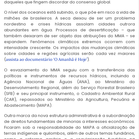
daqueles que fingem discordar do consenso global.
O nível dos oceanos está subindo, o que põe em risco a vida de
milhões de brasileiros. A seca deixou de ser um problema
nordestino e crises hídricas assolam cidades outrora
abundantes em água. Processos de desertificação – que
também deixaram de ser objeto das atribuições do MMA – se
expandem. Fenômenos climáticos extremos ocorrem com
intensidade crescente. Os impactos das mudanças climáticas
sobre cidades e regiões agrícolas serão cada vez maiores
(
).
assista ao documentário ‘O Amanhã é Hoje’
O esvaziamento do MMA seguiu com a transferência das
políticas e instrumentos de recursos hídricos, incluindo a
Agência Nacional de Águas (ANA), ao Ministério do
Desenvolvimento Regional, além do Serviço Florestal Brasileiro
(SFB) e seu principal instrumento, o Cadastro Ambiental Rural
(CAR), repassados ao Ministério da Agricultura, Pecuária e
Abastecimento (MAPA).
Outra marca da nova estrutura administrativa é a subordinação
de direitos fundamentais de minorias a interesses econômicos.
Ficaram sob a responsabilidade do MAPA a oficialização de
terras indígenas e quilombos, além de outros temas fundiários,