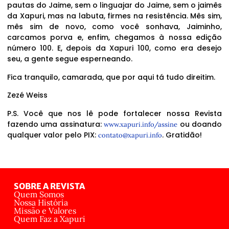
pautas do Jaime, sem o linguajar do Jaime, sem o jaimês
da Xapuri, mas na labuta, firmes na resistência. Mês sim,
mês sim de novo, como você sonhava, Jaiminho,
carcamos porva e, enfim, chegamos à nossa edição
número 100. E, depois da Xapuri 100, como era desejo
seu, a gente segue esperneando.
Fica tranquilo, camarada, que por aqui tá tudo direitim.
Zezé Weiss
P.S. Você que nos lê pode fortalecer nossa Revista
fazendo uma assinatura:
ou doando
www.xapuri.info/assine
qualquer valor pelo PIX:
. Gratidão!
contato@xapuri.info
SOBRE A REVISTA
Quem Somos
Nossa História
Missão e Valores
Quem Faz a Xapuri