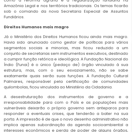
como a reforma agrária e a regularização fundiária na
Amazônia Legal e nos territórios tradicionais. Os temas ficarão
sob o comando da nova Secretaria Especial de Assuntos
Fundiários.
Direitos Humanos mais magro
Já o Ministério dos Direitos Humanos ficou ainda mais magro.
Havia sido anunciado como gestor de políticas para vários
segmentos sociais e minorias, mas ficou reduzido a um
conjunto de secretarias sem instrumentos executivos, destinado
a cumprir função retórica e ideológica. A Fundação Nacional do
Índio (Funai) é o único (pedaço de) órgão vinculado à sua
estrutura, mas, com o seu esvaziamento, não se sabe
exatamente quais serão suas funções. A Fundação Cultural
Palmares, responsável pela certificação de comunidades
quilombolas, ficou vinculada ao Ministério da Cidadania.
A desestruturação dos instrumentos de governo e a
irresponsabilidade para com o País e as populações mais
vulneráveis deixarão o próprio governo sem anteparos para
responder a eventuais crises, que tenderão a bater na sua
porta. A impressão é de que o novo desenho administrativo não
implica apenas subordinação da agenda socioambiental a
interesses econômicos e perda de poder de alguns órgãos,