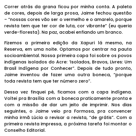
Correr atrás da grana ficou por minha conta. A paleta
de cores, depois de larga prosa, Jaime fechou questão
– “nossas cores vão ser o vermelho e o amarelo, porque
revista tem que ter cor de luta, cor vibrante” (eu queria
verde-floresta). Na paz, acabei enfiando um branco.
Fizemos a primeira edição da Xapuri lá mesmo, na
Reserva, em uma noite. Optamos por centrar na pauta
socioambiental. Nossa primeira capa foi sobre os povos
indígenas isolados do Acre: ‘Isolados, Bravos, Livres: Um
Brasil Indígena por Conhecer”. Depois de tudo pronto,
Jaime inventou de fazer uma outra boneca, “porque
toda revista tem que ter número zero”.
Dessa vez finquei pé, ficamos com a capa indígena.
Voltei pra Brasília com a boneca praticamente pronta e
com a missão de dar um jeito de imprimir. Nos dias
seguintes, o Jaime veio pra Formosa, pra convencer
minha irmã Lúcia a revisar a revista, “de grátis”. Com a
primeira revista impressa, a próxima tarefa foi montar o
Conselho Editorial.