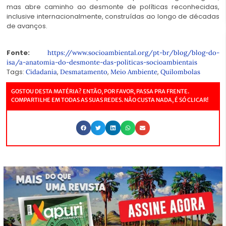
mas abre caminho ao desmonte de políticas reconhecidas,
inclusive internacionalmente, construídas ao longo de décadas
de avanços.
Fonte:
https://www.socioambiental.org/pt-br/blog/blog-do-
isa/a-anatomia-do-desmonte-das-politicas-socioambientais
Tags:
,
,
,
Cidadania
Desmatamento
Meio Ambiente
Quilombolas
GOSTOU DESTA MATÉRIA? ENTÃO, POR FAVOR, PASSA PRA FRENTE.
COMPARTILHE EM TODAS AS SUAS REDES. NÃO CUSTA NADA, É SÓ CLICAR!