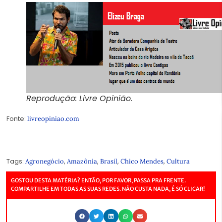
Reprodução: Livre Opinião.
Fonte:
livreopiniao.com
Tags:
,
,
,
,
Agronegócio
Amazônia
Brasil
Chico Mendes
Cultura
GOSTOU DESTA MATÉRIA? ENTÃO, POR FAVOR, PASSA PRA FRENTE.
COMPARTILHE EM TODAS AS SUAS REDES. NÃO CUSTA NADA, É SÓ CLICAR!