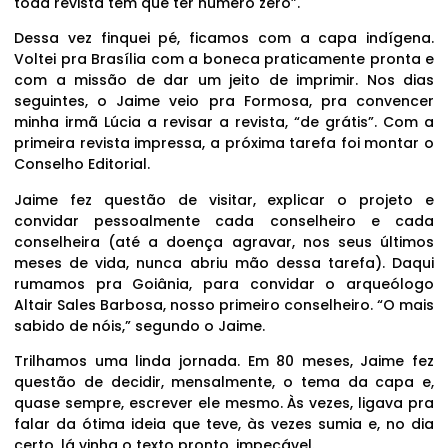
toda revista tem que ter número zero”.
Dessa vez finquei pé, ficamos com a capa indígena.
Voltei pra Brasília com a boneca praticamente pronta e
com a missão de dar um jeito de imprimir. Nos dias
seguintes, o Jaime veio pra Formosa, pra convencer
minha irmã Lúcia a revisar a revista, “de grátis”. Com a
primeira revista impressa, a próxima tarefa foi montar o
Conselho Editorial.
Jaime fez questão de visitar, explicar o projeto e
convidar pessoalmente cada conselheiro e cada
conselheira (até a doença agravar, nos seus últimos
meses de vida, nunca abriu mão dessa tarefa). Daqui
rumamos pra Goiânia, para convidar o arqueólogo
Altair Sales Barbosa, nosso primeiro conselheiro. “O mais
sabido de nóis,” segundo o Jaime.
Trilhamos uma linda jornada. Em 80 meses, Jaime fez
questão de decidir, mensalmente, o tema da capa e,
quase sempre, escrever ele mesmo. Às vezes, ligava pra
falar da ótima ideia que teve, às vezes sumia e, no dia
certo, lá vinha o texto pronto, impecável.