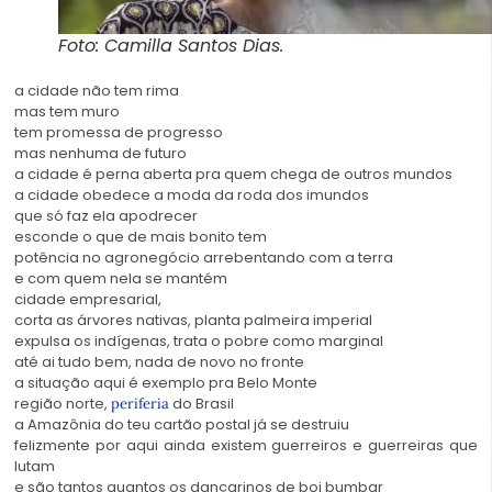
Foto: Camilla Santos Dias.
a cidade não tem rima
mas tem muro
tem promessa de progresso
mas nenhuma de futuro
a cidade é perna aberta pra quem chega de outros mundos
a cidade obedece a moda da roda dos imundos
que só faz ela apodrecer
esconde o que de mais bonito tem
potência no agronegócio arrebentando com a terra
e com quem nela se mantém
cidade empresarial,
corta as árvores nativas, planta palmeira imperial
expulsa os indígenas, trata o pobre como marginal
até ai tudo bem, nada de novo no fronte
a situação aqui é exemplo pra Belo Monte
região norte,
do Brasil
periferia
a Amazônia do teu cartão postal já se destruiu
felizmente por aqui ainda existem guerreiros e guerreiras que
lutam
e são tantos quantos os dançarinos de boi bumbar