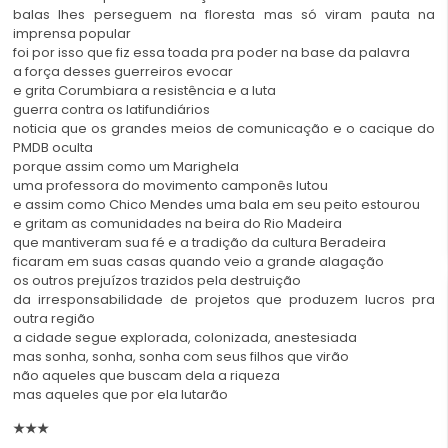
balas lhes perseguem na floresta mas só viram pauta na
imprensa popular
foi por isso que fiz essa toada pra poder na base da palavra
a força desses guerreiros evocar
e grita Corumbiara a resistência e a luta
guerra contra os latifundiários
noticia que os grandes meios de comunicação e o cacique do
PMDB oculta
porque assim como um Marighela
uma professora do movimento camponês lutou
e assim como Chico Mendes uma bala em seu peito estourou
e gritam as comunidades na beira do Rio Madeira
que mantiveram sua fé e a tradição da cultura Beradeira
ficaram em suas casas quando veio a grande alagação
os outros prejuízos trazidos pela destruição
da irresponsabilidade de projetos que produzem lucros pra
outra região
a cidade segue explorada, colonizada, anestesiada
mas sonha, sonha, sonha com seus filhos que virão
não aqueles que buscam dela a riqueza
mas aqueles que por ela lutarão
★★★