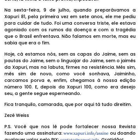
Na sexta-feira, 9 de julho, quando preparávamos a
Xapuri 81, pela primeira vez em sete anos, ele me pediu
para cuidar de tudo. Foi uma conversa triste, ele estava
agoniado com os rumos da doença e com a tragédia
que o Brasil enfrentava. Não falamos em morte, mas eu
sabia que era o fim.
Hoje, cá estamos nós, sem as capas do Jaime, sem as
pautas do Jaime, sem o linguajar do Jaime, sem o jaimês
da Xapuri, mas na labuta, firmes na resistência. Mês sim,
mês sim de novo, como você sonhava, Jaiminho,
carcamos porva e, enfim, chegamos à nossa edição
número 100. E, depois da Xapuri 100, como era desejo
seu, a gente segue esperneando.
Fica tranquilo, camarada, que por aqui tá tudo direitim.
Zezé Weiss
P.S. Você que nos lê pode fortalecer nossa Revista
fazendo uma assinatura:
ou doando
www.xapuri.info/assine
qualquer valor pelo PIX:
. Gratidão!
contato@xapuri.info