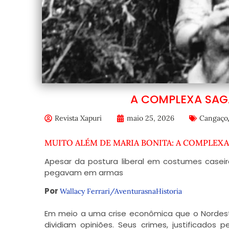
A COMPLEXA SAG
Revista Xapuri
maio 25, 2026
Cangaço
MUITO ALÉM DE MARIA BONITA: A COMPLEX
Apesar da postura liberal em costumes casei
pegavam em armas
Por
Wallacy Ferrari/AventurasnaHistoria
Em meio a uma crise econômica que o Nordeste
dividiam opiniões. Seus crimes, justificados