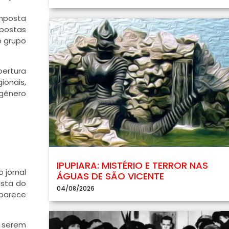
mposta
mpostas
o grupo
bertura
onais,
 gênero
IPUPIARA: MISTÉRIO E TERROR NAS
o jornal
ÁGUAS DE SÃO VICENTE
ista do
04/08/2026
 parece
s serem