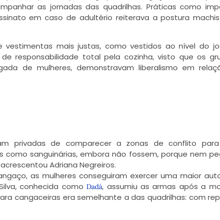
mpanhar as jornadas das quadrilhas. Práticas como imp
sinato em caso de adultério reiterava a postura machi
e vestimentas mais justas, como vestidos ao nível do jo
 de responsabilidade total pela cozinha, visto que os gr
gada de mulheres, demonstravam liberalismo em relaç
m privadas de comparecer a zonas de conflito para 
tas como sanguinárias, embora não fossem, porque nem 
acrescentou Adriana Negreiros.
angaço, as mulheres conseguiram exercer uma maior aut
 Silva, conhecida como
, assumiu as armas após a mo
Dadá
 para cangaceiras era semelhante a das quadrilhas: com re