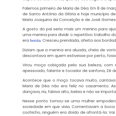
Falemos primeiro de Maria de Déa. Em 8 de mar
de Santo Antônio da Glória e hoje município d
Maria Joaquina da Conceição e de José Gomes d
A gosto do pai seria mais um menino para aju
uma menina para dividir o repetitivo trabalho
era
. Cresceu prendada, afeita aos borda
bonita
Diziam que a menina era aluada, cheia de vonta
descontava em quem estivesse por perto, fosse
Virou moça cobiçada pela sua beleza, com 
apessoado, falante e tocador de sanfona, Zé d
Acontece que o moço tocava muito, cantava 
Maria de Déa não era feliz no casamento. Ass
dançava, ria, falava alto, bebia e não se import
Nesse ponto tornou-se uma mulher empoderad
sociedade em que vivia. Comentavam a boca 
cochicho, ninguém era doido de afrontá-la. Va