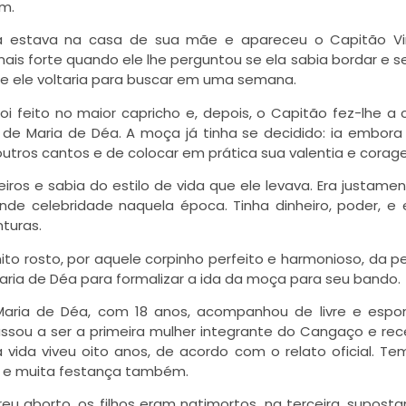
m.
a estava na casa de sua mãe e apareceu o Capitão Vir
s forte quando ele lhe perguntou se ela sabia bordar e s
ue ele voltaria para buscar em uma semana.
oi feito no maior capricho e, depois, o Capitão fez-lhe a 
e Maria de Déa. A moça já tinha se decidido: ia embor
utros cantos e de colocar em prática sua valentia e corag
ros e sabia do estilo de vida que ele levava. Era justamen
de celebridade naquela época. Tinha dinheiro, poder, e
turas.
to rosto, por aquele corpinho perfeito e harmonioso, da 
aria de Déa para formalizar a ida da moça para seu bando.
Maria de Déa, com 18 anos, acompanhou de livre e esp
 Passou a ser a primeira mulher integrante do Cangaço e re
a vida viveu oito anos, de acordo com o relato oficial. T
ça e muita festança também.
eu aborto, os filhos eram natimortos, na terceira, supost