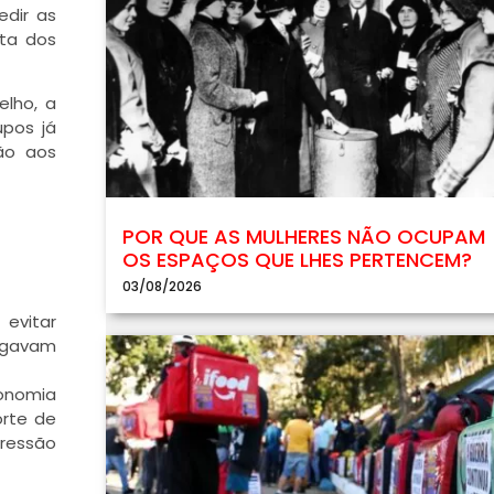
edir as
sta dos
elho, a
upos já
ão aos
POR QUE AS MULHERES NÃO OCUPAM
OS ESPAÇOS QUE LHES PERTENCEM?
03/08/2026
evitar
pegavam
onomia
rte de
pressão