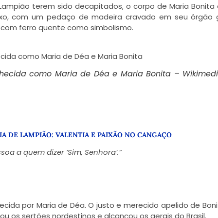
ampião terem sido decapitados, o corpo de Maria Bonita
ixo, com um pedaço de madeira cravado em seu órgão g
 com ferro quente como simbolismo.
hecida como Maria de Déa e Maria Bonita – Wikimed
IA DE LAMPIÃO: VALENTIA E PAIXÃO NO CANGAÇO
oa a quem dizer ‘Sim, Senhora’.”
hecida por
Maria de Déa.
O justo e merecido apelido de Boni
u os sertões nordestinos e alcançou os gerais do Brasil.