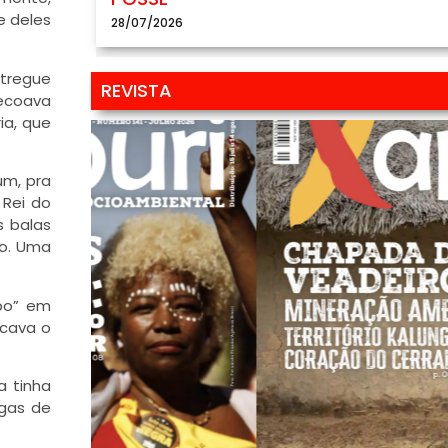
e deles
28/07/2026
ntregue
REVISTA
 ecoava
ia, que
um, pra
 Rei do
s balas
do. Uma
mpo” em
icava o
a tinha
egas de