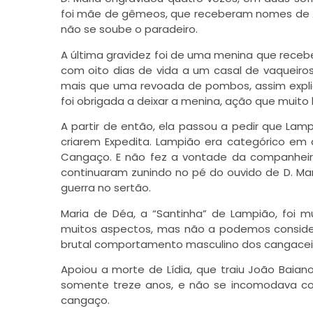
foi mãe de gêmeos, que receberam nomes de An
não se soube o paradeiro.
A última gravidez foi de uma menina que recebeu
com oito dias de vida a um casal de vaqueiro
mais que uma revoada de pombos, assim explica
foi obrigada a deixar a menina, ação que muito l
A partir de então, ela passou a pedir que La
criarem Expedita. Lampião era categórico em 
Cangaço. E não fez a vontade da companheira
continuaram zunindo no pé do ouvido de D. Mar
guerra no sertão.
Maria de Déa, a “Santinha” de Lampião, foi 
muitos aspectos, mas não a podemos consider
brutal comportamento masculino dos cangaceir
Apoiou a morte de Lídia, que traiu João Baia
somente treze anos, e não se incomodava com
cangaço.