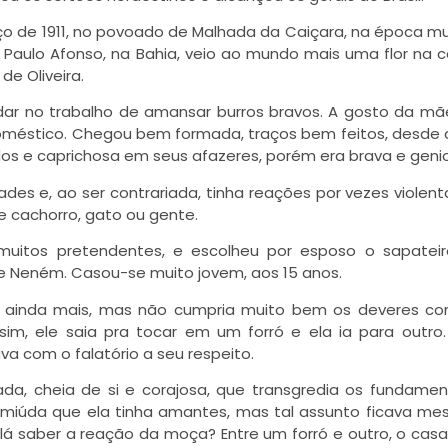
ço de 1911, no povoado de Malhada da Caiçara, na época mu
e Paulo Afonso, na Bahia, veio ao mundo mais uma flor na 
e Oliveira.
dar no trabalho de amansar burros bravos. A gosto da mã
 doméstico. Chegou bem formada, traços bem feitos, desde 
dos e caprichosa em seus afazeres, porém era brava e geni
des e, ao ser contrariada, tinha reações por vezes violent
 cachorro, gato ou gente.
muitos pretendentes, e escolheu por esposo o sapatei
e Neném. Casou-se muito jovem, aos 15 anos.
ainda mais, mas não cumpria muito bem os deveres con
im, ele saia pra tocar em um forró e ela ia para outro. 
ava com o falatório a seu respeito.
a, cheia de si e corajosa, que transgredia os fundame
miúda que ela tinha amantes, mas tal assunto ficava m
i lá saber a reação da moça? Entre um forró e outro, o ca