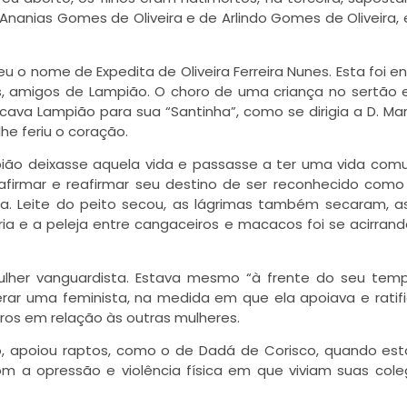
anias Gomes de Oliveira e de Arlindo Gomes de Oliveira, 
 o nome de Expedita de Oliveira Ferreira Nunes. Esta foi e
s, amigos de Lampião. O choro de uma criança no sertão
va Lampião para sua “Santinha”, como se dirigia a D. Mar
he feriu o coração.
mpião deixasse aquela vida e passasse a ter uma vida com
afirmar e reafirmar seu destino de ser reconhecido como
. Leite do peito secou, as lágrimas também secaram, a
ia e a peleja entre cangaceiros e macacos foi se acirran
mulher vanguardista. Estava mesmo “à frente do seu te
ar uma feminista, na medida em que ela apoiava e ratif
os em relação às outras mulheres.
no, apoiou raptos, como o de Dadá de Corisco, quando est
 a opressão e violência física em que viviam suas col