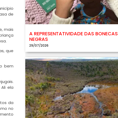
nicípio
casa de
e, mais
A REPRESENTATIVIDADE DAS BONECAS
criança
NEGRAS
osa.
29/07/2026
as, que
ro bem
jugais.
Ali ela
ntos da
esmo no
samento