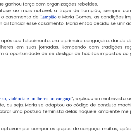
ue ganhou força com organizações rebeldes.
fase ao mais notável, a trupe de Lampião, sempre co
om o casamento de
e Maria Gomes, as condições i
Lampião
m distanciar esse casamento. Maria então decidiu se unir a
 após seu falecimento, era a primeira cangaçeira, dando a
lheres em suas jornadas. Rompendo com tradições regi
am a oportunidade de se desligar de hábitos impostos ao
”, explicou em entrevista a
sexo, violência e mulheres no cangaço
de, ou seja, Maria se adaptou ao código de conduta mach
Cobrar uma postura feminista delas naquele ambiente me
s optavam por compor os grupos de cangaço; muitas, apó