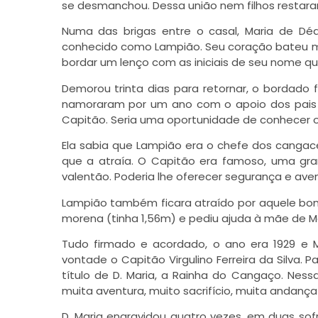
se desmanchou. Dessa união nem filhos restara
Numa das brigas entre o casal, Maria de Dé
conhecido como Lampião. Seu coração bateu mai
bordar um lenço com as iniciais de seu nome q
Demorou trinta dias para retornar, o bordado f
namoraram por um ano com o apoio dos pais d
Capitão. Seria uma oportunidade de conhecer o
Ela sabia que Lampião era o chefe dos cangacei
que a atraía. O Capitão era famoso, uma gran
valentão. Poderia lhe oferecer segurança e aven
Lampião também ficara atraído por aquele boni
morena (tinha 1,56m) e pediu ajuda à mãe de M
Tudo firmado e acordado, o ano era 1929 e 
vontade o Capitão Virgulino Ferreira da Silva.
título de D. Maria, a Rainha do Cangaço. Ness
muita aventura, muito sacrifício, muita andan
D. Maria engravidou quatro vezes, em duas sofr