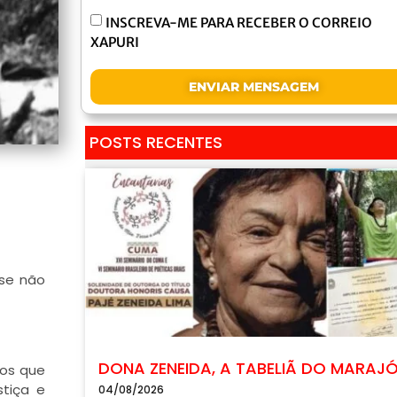
INSCREVA-ME PARA RECEBER O CORREIO
XAPURI
ENVIAR MENSAGEM
POSTS RECENTES
ase não
DONA ZENEIDA, A TABELIÃ DO MARAJ
tos que
stiça e
04/08/2026