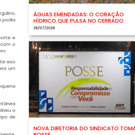
gulino,
ÁGUAS EMENDADAS: O CORAÇÃO
e podia
HÍDRICO QUE PULSA NO CERRADO
28/07/2026
corte e
a com o
em.
te isso
 era um
pequena
ontânea
cebeu o
empo de
NOVA DIRETORIA DO SINDICATO TOM
POSSE
amente,