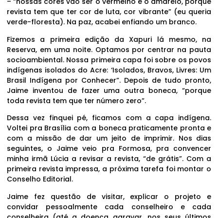
– “nossas cores vão ser o vermelho e o amarelo, porque
revista tem que ter cor de luta, cor vibrante” (eu queria
verde-floresta). Na paz, acabei enfiando um branco.
Fizemos a primeira edição da Xapuri lá mesmo, na
Reserva, em uma noite. Optamos por centrar na pauta
socioambiental. Nossa primeira capa foi sobre os povos
indígenas isolados do Acre: ‘Isolados, Bravos, Livres: Um
Brasil Indígena por Conhecer”. Depois de tudo pronto,
Jaime inventou de fazer uma outra boneca, “porque
toda revista tem que ter número zero”.
Dessa vez finquei pé, ficamos com a capa indígena.
Voltei pra Brasília com a boneca praticamente pronta e
com a missão de dar um jeito de imprimir. Nos dias
seguintes, o Jaime veio pra Formosa, pra convencer
minha irmã Lúcia a revisar a revista, “de grátis”. Com a
primeira revista impressa, a próxima tarefa foi montar o
Conselho Editorial.
Jaime fez questão de visitar, explicar o projeto e
convidar pessoalmente cada conselheiro e cada
conselheira (até a doença agravar, nos seus últimos