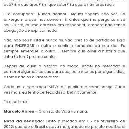
quê? Em que área? Em que setor? Eu quero números reais.
E a corrupção? Nunca acabou. Alguns fingem não ver. Só
enxergam o que lhes convém. E, antes que me perguntem se
sou PTista, eu me apresso em responder, embora não tenha
obrigação de explicar nada.
Não, não sou PTista e nunca fui. Não preciso de partido ou sigla
para ENXERGAR o outro e sentir o tamanho da sua dor. Eu
sempre enxerguei o outro. E sempre quis ouvir a história que
tinha (e tem) pra me contar.
Depois de ouvir a história do moço, entrei no mercado e
comprei algumas coisas para que, pelo menos por alguns dias,
a fome não os dilacere tanto.
Cada um elege o seu “MITO” à sua altura e semelhança. Cada
vez mais, eu tenho certeza disso. Definitivamente.
Este país ruiu.
Marcelo Abreu
– Cronista da Vida Humana.
Nota da Redação:
Texto publicado em 06 de fevereiro de
2022, quando o Brasil estava mergulhado no projeto neoliberal