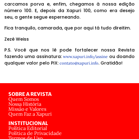
carcamos porva e, enfim, chegamos à nossa edição
número 100. E, depois da Xapuri 100, como era desejo
seu, a gente segue esperneando.
Fica tranquilo, camarada, que por aqui tá tudo direitim.
Zezé Weiss
P.S. Você que nos lê pode fortalecer nossa Revista
fazendo uma assinatura:
ou doando
www.xapuri.info/assine
qualquer valor pelo PIX:
. Gratidão!
contato@xapuri.info
SOBRE A REVISTA
Quem Somos
Nossa História
Missão e Valores
Quem Faz a Xapuri
INSTITUCIONAL
Política Editorial
Política de Privacidade
Termos de Uso