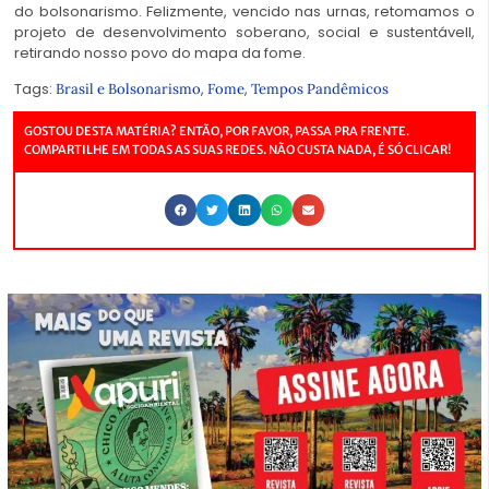
do bolsonarismo. Felizmente, vencido nas urnas, retomamos o
projeto de desenvolvimento soberano, social e sustentávell,
retirando nosso povo do mapa da fome.
Tags:
,
,
Brasil e Bolsonarismo
Fome
Tempos Pandêmicos
GOSTOU DESTA MATÉRIA? ENTÃO, POR FAVOR, PASSA PRA FRENTE.
COMPARTILHE EM TODAS AS SUAS REDES. NÃO CUSTA NADA, É SÓ CLICAR!