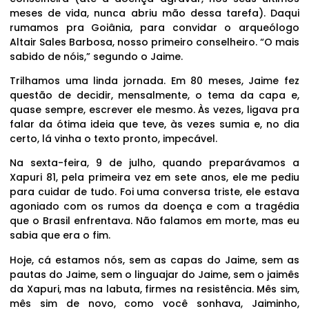
meses de vida, nunca abriu mão dessa tarefa). Daqui
rumamos pra Goiânia, para convidar o arqueólogo
Altair Sales Barbosa, nosso primeiro conselheiro. “O mais
sabido de nóis,” segundo o Jaime.
Trilhamos uma linda jornada. Em 80 meses, Jaime fez
questão de decidir, mensalmente, o tema da capa e,
quase sempre, escrever ele mesmo. Às vezes, ligava pra
falar da ótima ideia que teve, às vezes sumia e, no dia
certo, lá vinha o texto pronto, impecável.
Na sexta-feira, 9 de julho, quando preparávamos a
Xapuri 81, pela primeira vez em sete anos, ele me pediu
para cuidar de tudo. Foi uma conversa triste, ele estava
agoniado com os rumos da doença e com a tragédia
que o Brasil enfrentava. Não falamos em morte, mas eu
sabia que era o fim.
Hoje, cá estamos nós, sem as capas do Jaime, sem as
pautas do Jaime, sem o linguajar do Jaime, sem o jaimês
da Xapuri, mas na labuta, firmes na resistência. Mês sim,
mês sim de novo, como você sonhava, Jaiminho,