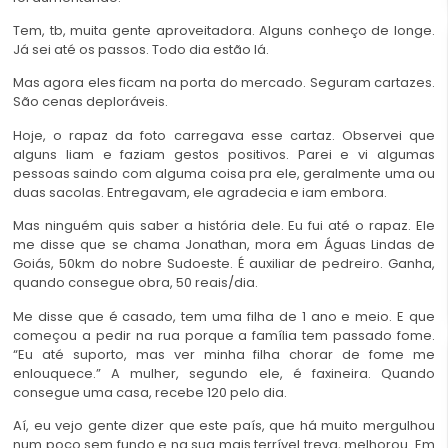
Tem, tb, muita gente aproveitadora. Alguns conheço de longe.
Já sei até os passos. Todo dia estão lá.
Mas agora eles ficam na porta do mercado. Seguram cartazes.
São cenas deploráveis.
Hoje, o rapaz da foto carregava esse cartaz. Observei que
alguns liam e faziam gestos positivos. Parei e vi algumas
pessoas saindo com alguma coisa pra ele, geralmente uma ou
duas sacolas. Entregavam, ele agradecia e iam embora.
Mas ninguém quis saber a história dele. Eu fui até o rapaz. Ele
me disse que se chama Jonathan, mora em Águas Lindas de
Goiás, 50km do nobre Sudoeste. É auxiliar de pedreiro. Ganha,
quando consegue obra, 50 reais/dia.
Me disse que é casado, tem uma filha de 1 ano e meio. E que
começou a pedir
na rua porque a família tem passado fome.
“Eu até suporto, mas ver minha filha chorar de fome me
enlouquece.” A mulher, segundo ele, é faxineira. Quando
consegue uma casa, recebe 120 pelo dia.
Aí, eu vejo gente dizer que este país, que há muito mergulhou
num poço sem fundo e na sua mais terrível treva, melhorou. Em