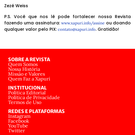
Zezé Weiss
P.S. Você que nos lê pode fortalecer nossa Revista
fazendo uma assinatura:
ou doando
www.xapuri.info/assine
qualquer valor pelo PIX:
. Gratidão!
contato@xapuri.info
SOBRE A REVISTA
Quem Somos
Nossa História
Missão e Valores
Quem Faz a Xapuri
INSTITUCIONAL
Política Editorial
Política de Privacidade
Termos de Uso
REDES E PLATAFORMAS
Instagram
Facebook
YouTube
Twitter