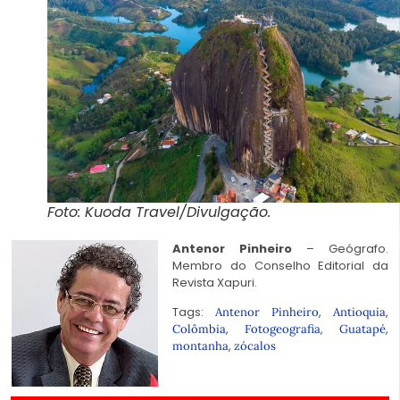
Foto: Kuoda Travel/Divulgação.
Antenor Pinheiro
– Geógrafo.
Membro do Conselho Editorial da
Revista Xapuri.
Tags:
,
,
Antenor Pinheiro
Antioquia
,
,
,
Colômbia
Fotogeografia
Guatapé
,
montanha
zócalos