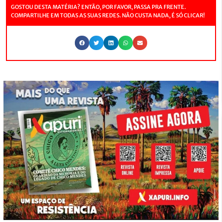
GOSTOU DESTA MATÉRIA? ENTÃO, POR FAVOR, PASSA PRA FRENTE.
COMPARTILHE EM TODAS AS SUAS REDES. NÃO CUSTA NADA, É SÓ CLICAR!