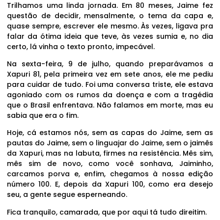
Trilhamos uma linda jornada. Em 80 meses, Jaime fez
questão de decidir, mensalmente, o tema da capa e,
quase sempre, escrever ele mesmo. Às vezes, ligava pra
falar da ótima ideia que teve, às vezes sumia e, no dia
certo, lá vinha o texto pronto, impecável.
Na sexta-feira, 9 de julho, quando preparávamos a
Xapuri 81, pela primeira vez em sete anos, ele me pediu
para cuidar de tudo. Foi uma conversa triste, ele estava
agoniado com os rumos da doença e com a tragédia
que o Brasil enfrentava. Não falamos em morte, mas eu
sabia que era o fim.
Hoje, cá estamos nós, sem as capas do Jaime, sem as
pautas do Jaime, sem o linguajar do Jaime, sem o jaimês
da Xapuri, mas na labuta, firmes na resistência. Mês sim,
mês sim de novo, como você sonhava, Jaiminho,
carcamos porva e, enfim, chegamos à nossa edição
número 100. E, depois da Xapuri 100, como era desejo
seu, a gente segue esperneando.
Fica tranquilo, camarada, que por aqui tá tudo direitim.