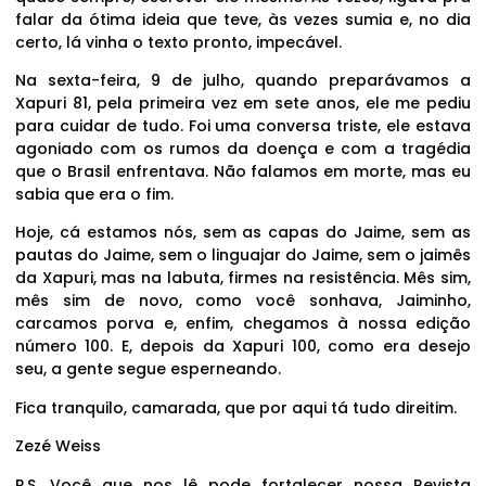
falar da ótima ideia que teve, às vezes sumia e, no dia
certo, lá vinha o texto pronto, impecável.
Na sexta-feira, 9 de julho, quando preparávamos a
Xapuri 81, pela primeira vez em sete anos, ele me pediu
para cuidar de tudo. Foi uma conversa triste, ele estava
agoniado com os rumos da doença e com a tragédia
que o Brasil enfrentava. Não falamos em morte, mas eu
sabia que era o fim.
Hoje, cá estamos nós, sem as capas do Jaime, sem as
pautas do Jaime, sem o linguajar do Jaime, sem o jaimês
da Xapuri, mas na labuta, firmes na resistência. Mês sim,
mês sim de novo, como você sonhava, Jaiminho,
carcamos porva e, enfim, chegamos à nossa edição
número 100. E, depois da Xapuri 100, como era desejo
seu, a gente segue esperneando.
Fica tranquilo, camarada, que por aqui tá tudo direitim.
Zezé Weiss
P.S. Você que nos lê pode fortalecer nossa Revista