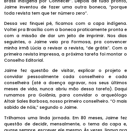
Brasil Indígena por Conhecer”. Depois de tudo pronto,
Jaime inventou de fazer uma outra boneca, “porque
toda revista tem que ter número zero”.
Dessa vez finquei pé, ficamos com a capa indígena.
Voltei pra Brasília com a boneca praticamente pronta e
com a missão de dar um jeito de imprimir. Nos dias
seguintes, o Jaime veio pra Formosa, pra convencer
minha irmã Lúcia a revisar a revista, “de grátis”. Com a
primeira revista impressa, a próxima tarefa foi montar o
Conselho Editorial.
Jaime fez questão de visitar, explicar o projeto e
convidar pessoalmente cada conselheiro e cada
conselheira (até a doença agravar, nos seus últimos
meses de vida, nunca abriu mão dessa tarefa). Daqui
rumamos pra Goiânia, para convidar o arqueólogo
Altair Sales Barbosa, nosso primeiro conselheiro. “O mais
sabido de nóis,” segundo o Jaime.
Trilhamos uma linda jornada. Em 80 meses, Jaime fez
questão de decidir, mensalmente, o tema da capa e,
quase sempre, escrever ele mesmo. Às vezes, ligava pra