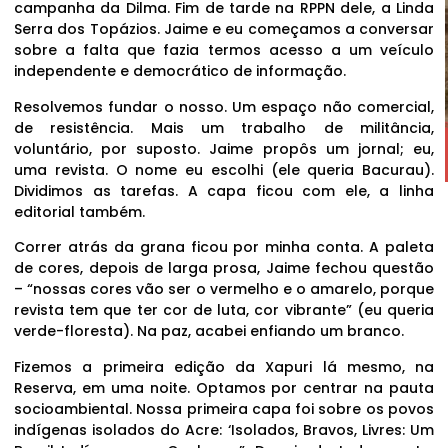
campanha da Dilma. Fim de tarde na RPPN dele, a Linda
Serra dos Topázios. Jaime e eu começamos a conversar
sobre a falta que fazia termos acesso a um veículo
independente e democrático de informação.
Resolvemos fundar o nosso. Um espaço não comercial,
de resistência. Mais um trabalho de militância,
voluntário, por suposto. Jaime propôs um jornal; eu,
uma revista. O nome eu escolhi (ele queria Bacurau).
Dividimos as tarefas. A capa ficou com ele, a linha
editorial também.
Correr atrás da grana ficou por minha conta. A paleta
de cores, depois de larga prosa, Jaime fechou questão
– “nossas cores vão ser o vermelho e o amarelo, porque
revista tem que ter cor de luta, cor vibrante” (eu queria
verde-floresta). Na paz, acabei enfiando um branco.
Fizemos a primeira edição da Xapuri lá mesmo, na
Reserva, em uma noite. Optamos por centrar na pauta
socioambiental. Nossa primeira capa foi sobre os povos
indígenas isolados do Acre: ‘Isolados, Bravos, Livres: Um