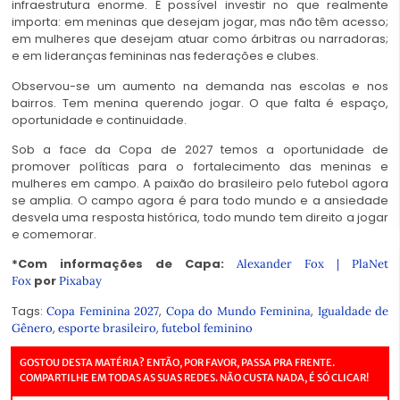
infraestrutura enorme. É possível investir no que realmente
importa: em meninas que desejam jogar, mas não têm acesso;
em mulheres que desejam atuar como árbitras ou narradoras;
e em lideranças femininas nas federações e clubes.
Observou-se um aumento na demanda nas escolas e nos
bairros. Tem menina querendo jogar. O que falta é espaço,
oportunidade e continuidade.
Sob a face da Copa de 2027 temos a oportunidade de
promover políticas para o fortalecimento das meninas e
mulheres em campo. A paixão do brasileiro pelo futebol agora
se amplia. O campo agora é para todo mundo e a ansiedade
desvela uma resposta histórica, todo mundo tem direito a jogar
e comemorar.
*Com informações de Capa:
Alexander Fox | PlaNet
por
Fox
Pixabay
Tags:
,
,
Copa Feminina 2027
Copa do Mundo Feminina
Igualdade de
,
,
Gênero
esporte brasileiro
futebol feminino
GOSTOU DESTA MATÉRIA? ENTÃO, POR FAVOR, PASSA PRA FRENTE.
COMPARTILHE EM TODAS AS SUAS REDES. NÃO CUSTA NADA, É SÓ CLICAR!