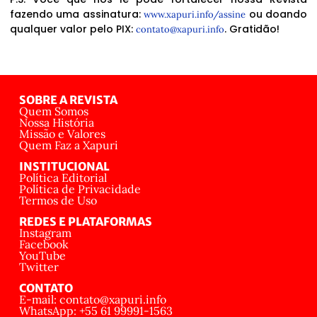
fazendo uma assinatura:
ou doando
www.xapuri.info/assine
qualquer valor pelo PIX:
. Gratidão!
contato@xapuri.info
SOBRE A REVISTA
Quem Somos
Nossa História
Missão e Valores
Quem Faz a Xapuri
INSTITUCIONAL
Política Editorial
Política de Privacidade
Termos de Uso
REDES E PLATAFORMAS
Instagram
Facebook
YouTube
Twitter
CONTATO
E-mail: contato@xapuri.info
WhatsApp: +55 61 99991-1563