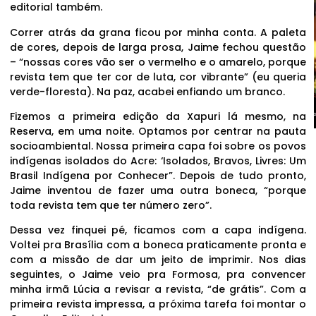
editorial também.
Correr atrás da grana ficou por minha conta. A paleta
de cores, depois de larga prosa, Jaime fechou questão
– “nossas cores vão ser o vermelho e o amarelo, porque
revista tem que ter cor de luta, cor vibrante” (eu queria
verde-floresta). Na paz, acabei enfiando um branco.
Fizemos a primeira edição da Xapuri lá mesmo, na
Reserva, em uma noite. Optamos por centrar na pauta
socioambiental. Nossa primeira capa foi sobre os povos
indígenas isolados do Acre: ‘Isolados, Bravos, Livres: Um
Brasil Indígena por Conhecer”. Depois de tudo pronto,
Jaime inventou de fazer uma outra boneca, “porque
toda revista tem que ter número zero”.
Dessa vez finquei pé, ficamos com a capa indígena.
Voltei pra Brasília com a boneca praticamente pronta e
com a missão de dar um jeito de imprimir. Nos dias
seguintes, o Jaime veio pra Formosa, pra convencer
minha irmã Lúcia a revisar a revista, “de grátis”. Com a
primeira revista impressa, a próxima tarefa foi montar o