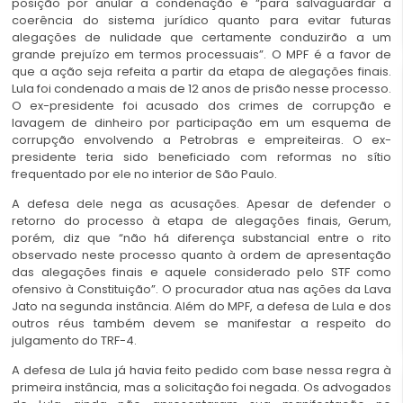
posição por anular a condenação é “para salvaguardar a
coerência do sistema jurídico quanto para evitar futuras
alegações de nulidade que certamente conduzirão a um
grande prejuízo em termos processuais”. O MPF é a favor de
que a ação seja refeita a partir da etapa de alegações finais.
Lula foi condenado a mais de 12 anos de prisão nesse processo.
O ex-presidente foi acusado dos crimes de corrupção e
lavagem de dinheiro por participação em um esquema de
corrupção envolvendo a Petrobras e empreiteiras. O ex-
presidente teria sido beneficiado com reformas no sítio
frequentado por ele no interior de São Paulo.
A defesa dele nega as acusações. Apesar de defender o
retorno do processo à etapa de alegações finais, Gerum,
porém, diz que “não há diferença substancial entre o rito
observado neste processo quanto à ordem de apresentação
das alegações finais e aquele considerado pelo STF como
ofensivo à Constituição”. O procurador atua nas ações da Lava
Jato na segunda instância. Além do MPF, a defesa de Lula e dos
outros réus também devem se manifestar a respeito do
julgamento do TRF-4.
A defesa de Lula já havia feito pedido com base nessa regra à
primeira instância, mas a solicitação foi negada. Os advogados