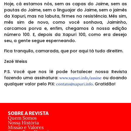
Hoje, cá estamos nós, sem as capas do Jaime, sem as
pautas do Jaime, sem o linguajar do Jaime, sem o jaimês
da Xapuri, mas na labuta, firmes na resistência. Mês sim,
mês sim de novo, como você sonhava, Jaiminho,
carcamos porva e, enfim, chegamos à nossa edição
número 100. E, depois da Xapuri 100, como era desejo
seu, a gente segue esperneando.
Fica tranquilo, camarada, que por aqui tá tudo direitim.
Zezé Weiss
P.S. Você que nos lê pode fortalecer nossa Revista
fazendo uma assinatura:
ou doando
www.xapuri.info/assine
qualquer valor pelo PIX:
. Gratidão!
contato@xapuri.info
SOBRE A REVISTA
Quem Somos
Nossa História
Missão e Valores