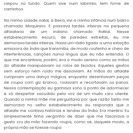
raspou no fundo. Quem vive num labirinto, tem fome de
caminhos.
Na minha cidade natal, a Beira, vivi a minha infância num bairro
chamado Maquinino. E passava tardes inteiras na pequena
alfaiataria de um indiano chamado Ratilal. Nesse
estabelecimento escuro, de paredes estreitas, eu me
demorava tardes inteiras. Havia um rádio ligado a uma estação
emissora da Índia que transmitia, de modo roufenho e cheio de
interferências, canções numa língua que eu não entendia. O
que me encantava, porém, era o modo sereno como as mãos
do alfaiate manipulavam os rolos de tecidos. Aqueles gestos
sem esforço nem ruído me dissolviam. As mãos do alfaiate
cumpriam uma dança mágica, enquanto desenhavam peças
de roupa com giz branco, rodavam e recortavam os panos.
Nessa contemplação eu ganhava sono a ponto de adormecer
e só despertar sacudido pela voz de um muito raro cliente.
Quando a minha mãe me perguntava por que razão tanto me
demorava no velho estabelecimento eu respondia que o
alfaiate me contava histórias e lendas da Índia. Era mentira. Eu
simplesmente tinha vergonha de dizer que me fascinava o
gesto cru da mão fazendo roupa, como se, daquele modo, a
própria mão se fizesse roupa.