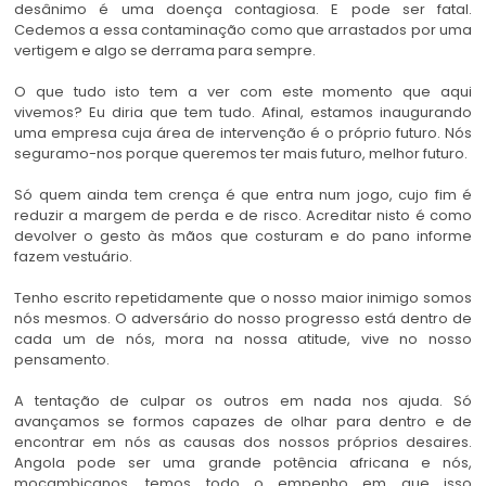
desânimo é uma doença contagiosa. E pode ser fatal.
Cedemos a essa contaminação como que arrastados por uma
vertigem e algo se derrama para sempre.
O que tudo isto tem a ver com este momento que aqui
vivemos? Eu diria que tem tudo. Afinal, estamos inaugurando
uma empresa cuja área de intervenção é o próprio futuro. Nós
seguramo-nos porque queremos ter mais futuro, melhor futuro.
Só quem ainda tem crença é que entra num jogo, cujo fim é
reduzir a margem de perda e de risco. Acreditar nisto é como
devolver o gesto às mãos que costuram e do pano informe
fazem vestuário.
Tenho escrito repetidamente que o nosso maior inimigo somos
nós mesmos. O adversário do nosso progresso está dentro de
cada um de nós, mora na nossa atitude, vive no nosso
pensamento.
A tentação de culpar os outros em nada nos ajuda. Só
avançamos se formos capazes de olhar para dentro e de
encontrar em nós as causas dos nossos próprios desaires.
Angola pode ser uma grande potência africana e nós,
moçambicanos, temos todo o empenho em que isso