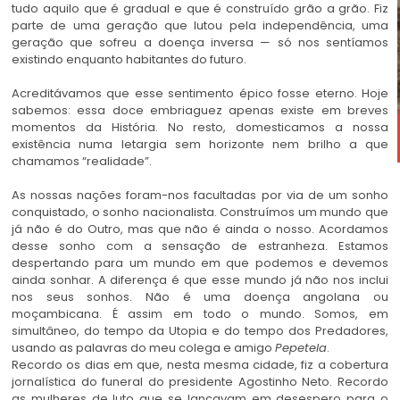
tudo aquilo que é gradual e que é construído grão a grão. Fiz
parte de uma geração que lutou pela independência, uma
geração que sofreu a doença inversa — só nos sentíamos
existindo enquanto habitantes do futuro.
Acreditávamos que esse sentimento épico fosse eterno. Hoje
sabemos: essa doce embriaguez apenas existe em breves
momentos da História. No resto, domesticamos a nossa
existência numa letargia sem horizonte nem brilho a que
chamamos “realidade”.
As nossas nações foram-nos facultadas por via de um sonho
conquistado, o sonho nacionalista. Construímos um mundo que
já não é do Outro, mas que não é ainda o nosso. Acordamos
desse sonho com a sensação de estranheza. Estamos
despertando para um mundo em que podemos e devemos
ainda sonhar. A diferença é que esse mundo já não nos inclui
nos seus sonhos. Não é uma doença angolana ou
moçambicana. É assim em todo o mundo. Somos, em
simultâneo, do tempo da Utopia e do tempo dos Predadores,
usando as palavras do meu colega e amigo
Pepetela
.
Recordo os dias em que, nesta mesma cidade, fiz a cobertura
jornalística do funeral do presidente Agostinho Neto. Recordo
as mulheres de luto que se lançavam em desespero para o