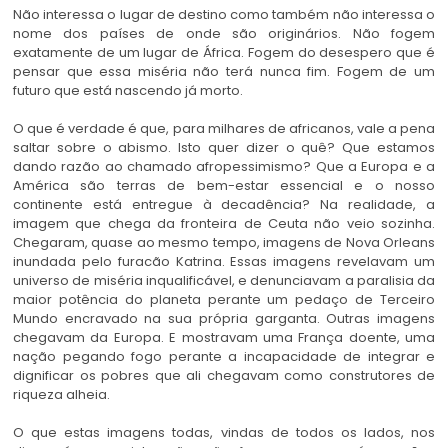
Não interessa o lugar de destino como também não interessa o
nome dos países de onde são originários. Não fogem
exatamente de um lugar de África. Fogem do desespero que é
pensar que essa miséria não terá nunca fim. Fogem de um
futuro que está nascendo já morto.
O que é verdade é que, para milhares de africanos, vale a pena
saltar sobre o abismo. Isto quer dizer o quê? Que estamos
dando razão ao chamado afropessimismo? Que a Europa e a
América são terras de bem-estar essencial e o nosso
continente está entregue à decadência? Na realidade, a
imagem que chega da fronteira de Ceuta não veio sozinha.
Chegaram, quase ao mesmo tempo, imagens de Nova Orleans
inundada pelo furacão Katrina. Essas imagens revelavam um
universo de miséria inqualificável, e denunciavam a paralisia da
maior potência do planeta perante um pedaço de Terceiro
Mundo encravado na sua própria garganta. Outras imagens
chegavam da Europa. E mostravam uma França doente, uma
nação pegando fogo perante a incapacidade de integrar e
dignificar os pobres que ali chegavam como construtores de
riqueza alheia.
O que estas imagens todas, vindas de todos os lados, nos