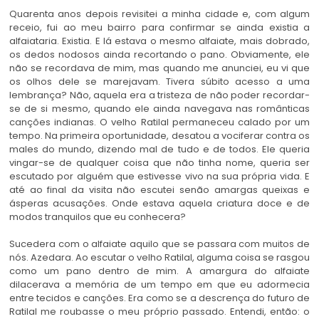
Quarenta anos depois revisitei a minha cidade e, com algum
receio, fui ao meu bairro para confirmar se ainda existia a
alfaiataria. Existia. E lá estava o mesmo alfaiate, mais dobrado,
os dedos nodosos ainda recortando o pano. Obviamente, ele
não se recordava de mim, mas quando me anunciei, eu vi que
os olhos dele se marejavam. Tivera súbito acesso a uma
lembrança? Não, aquela era a tristeza de não poder recordar-
se de si mesmo, quando ele ainda navegava nas românticas
canções indianas. O velho Ratilal permaneceu calado por um
tempo. Na primeira oportunidade, desatou a vociferar contra os
males do mundo, dizendo mal de tudo e de todos. Ele queria
vingar-se de qualquer coisa que não tinha nome, queria ser
escutado por alguém que estivesse vivo na sua própria vida. E
até ao final da visita não escutei senão amargas queixas e
ásperas acusações. Onde estava aquela criatura doce e de
modos tranquilos que eu conhecera?
Sucedera com o alfaiate aquilo que se passara com muitos de
nós. Azedara. Ao escutar o velho Ratilal, alguma coisa se rasgou
como um pano dentro de mim. A amargura do alfaiate
dilacerava a memória de um tempo em que eu adormecia
entre tecidos e canções. Era como se a descrença do futuro de
Ratilal me roubasse o meu próprio passado. Entendi, então: o