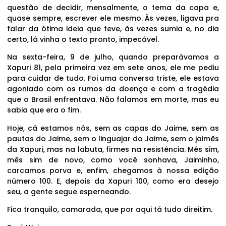
questão de decidir, mensalmente, o tema da capa e,
quase sempre, escrever ele mesmo. Às vezes, ligava pra
falar da ótima ideia que teve, às vezes sumia e, no dia
certo, lá vinha o texto pronto, impecável.
Na sexta-feira, 9 de julho, quando preparávamos a
Xapuri 81, pela primeira vez em sete anos, ele me pediu
para cuidar de tudo. Foi uma conversa triste, ele estava
agoniado com os rumos da doença e com a tragédia
que o Brasil enfrentava. Não falamos em morte, mas eu
sabia que era o fim.
Hoje, cá estamos nós, sem as capas do Jaime, sem as
pautas do Jaime, sem o linguajar do Jaime, sem o jaimês
da Xapuri, mas na labuta, firmes na resistência. Mês sim,
mês sim de novo, como você sonhava, Jaiminho,
carcamos porva e, enfim, chegamos à nossa edição
número 100. E, depois da Xapuri 100, como era desejo
seu, a gente segue esperneando.
Fica tranquilo, camarada, que por aqui tá tudo direitim.