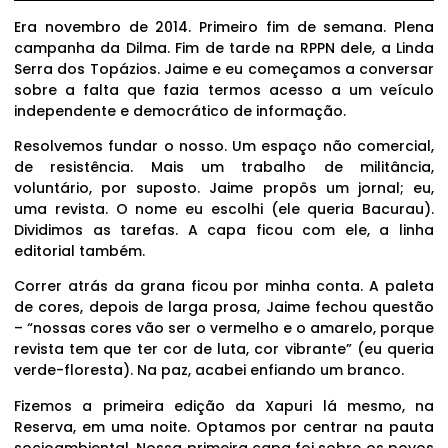
Era novembro de 2014. Primeiro fim de semana. Plena
campanha da Dilma. Fim de tarde na RPPN dele, a Linda
Serra dos Topázios. Jaime e eu começamos a conversar
sobre a falta que fazia termos acesso a um veículo
independente e democrático de informação.
Resolvemos fundar o nosso. Um espaço não comercial,
de resistência. Mais um trabalho de militância,
voluntário, por suposto. Jaime propôs um jornal; eu,
uma revista. O nome eu escolhi (ele queria Bacurau).
Dividimos as tarefas. A capa ficou com ele, a linha
editorial também.
Correr atrás da grana ficou por minha conta. A paleta
de cores, depois de larga prosa, Jaime fechou questão
– “nossas cores vão ser o vermelho e o amarelo, porque
revista tem que ter cor de luta, cor vibrante” (eu queria
verde-floresta). Na paz, acabei enfiando um branco.
Fizemos a primeira edição da Xapuri lá mesmo, na
Reserva, em uma noite. Optamos por centrar na pauta
socioambiental. Nossa primeira capa foi sobre os povos