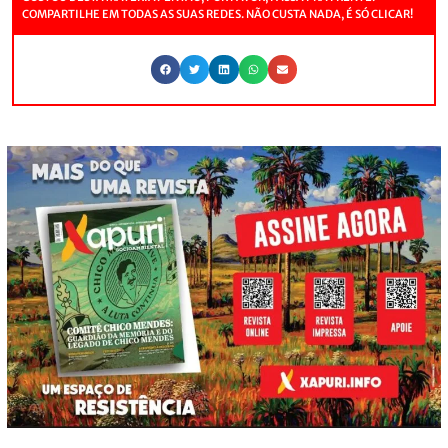
COMPARTILHE EM TODAS AS SUAS REDES. NÃO CUSTA NADA, É SÓ CLICAR!