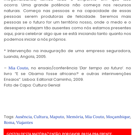
ocorra. Uma grande potência não começa nos recursos
naturais. Começa nas pessoas e na capacidade de essas
pessoas serem produtoras de felicidade. Seremos mais
pessoas se o futuro for um território nosso, onde o medo e o
desespero estejam tão ausentes como nós estamos presentes
aqui, para celebrar algo que se está iniciando tanto quanto nos
podemos iniciar a nós próprios.
* Intervenção na inauguração de uma empresa seguradora,
Luanda, Angola, 2005.
–
, no ensaio/conferência ‘
Dar tempo ao futuro
‘. no
Mia Couto
livro “E se Obama fosse africano? e outras interinvenções
Ensaios”. Lisboa: Editorial Caminho, 2009.
Foto de Capa: Cultura Genial
Tags:
,
,
,
,
,
,
Ausência
Cultura
Maputo
Memória
Mia Couto
Moçambique
,
Roma
Viajantes
GOSTOU DESTA MATÉRIA? ENTÃO, POR FAVOR, PASSA PRA FRENTE.