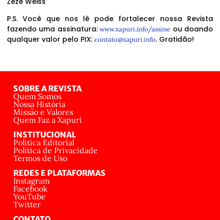
Zezé Weiss
P.S. Você que nos lê pode fortalecer nossa Revista
fazendo uma assinatura:
ou doando
www.xapuri.info/assine
qualquer valor pelo PIX:
. Gratidão!
contato@xapuri.info
SOBRE A REVISTA
Quem Somos
Nossa História
Missão e Valores
Quem Faz a Xapuri
INSTITUCIONAL
Política Editorial
Política de Privacidade
Termos de Uso
REDES E PLATAFORMAS
Instagram
Facebook
YouTube
Twitter
CONTATO