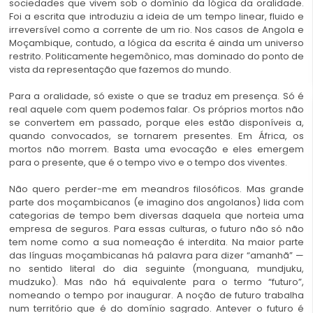
sociedades que vivem sob o domínio da lógica da oralidade.
Foi a escrita que introduziu a ideia de um tempo linear, fluido e
irreversível como a corrente de um rio. Nos casos de Angola e
Moçambique, contudo, a lógica da escrita é ainda um universo
restrito. Politicamente hegemônico, mas dominado do ponto de
vista da representação que fazemos do mundo.
Para a oralidade, só existe o que se traduz em presença. Só é
real aquele com quem podemos falar. Os próprios mortos não
se convertem em passado, porque eles estão disponíveis a,
quando convocados, se tornarem presentes. Em África, os
mortos não morrem. Basta uma evocação e eles emergem
para o presente, que é o tempo vivo e o tempo dos viventes.
Não quero perder-me em meandros filosóficos. Mas grande
parte dos moçambicanos (e imagino dos angolanos) lida com
categorias de tempo bem diversas daquela que norteia uma
empresa de seguros. Para essas culturas, o futuro não só não
tem nome como a sua nomeação é interdita. Na maior parte
das línguas moçambicanas há palavra para dizer “amanhã” —
no sentido literal do dia seguinte (monguana, mundjuku,
mudzuko). Mas não há equivalente para o termo “futuro”,
nomeando o tempo por inaugurar. A noção de futuro trabalha
num território que é do domínio sagrado. Antever o futuro é