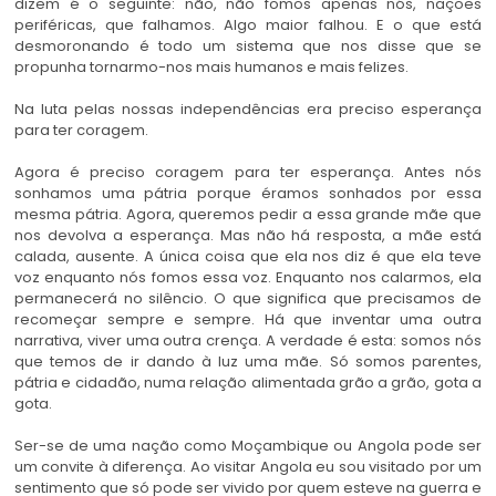
dizem é o seguinte: não, não fomos apenas nós, nações
periféricas, que falhamos. Algo maior falhou. E o que está
desmoronando é todo um sistema que nos disse que se
propunha tornarmo-nos mais humanos e mais felizes.
Na luta pelas nossas independências era preciso esperança
para ter coragem.
Agora é preciso coragem para ter esperança. Antes nós
sonhamos uma pátria porque éramos sonhados por essa
mesma pátria. Agora, queremos pedir a essa grande mãe que
nos devolva a esperança. Mas não há resposta, a mãe está
calada, ausente. A única coisa que ela nos diz é que ela teve
voz enquanto nós fomos essa voz. Enquanto nos calarmos, ela
permanecerá no silêncio. O que significa que precisamos de
recomeçar sempre e sempre. Há que inventar uma outra
narrativa, viver uma outra crença. A verdade é esta: somos nós
que temos de ir dando à luz uma mãe. Só somos parentes,
pátria e cidadão, numa relação alimentada grão a grão, gota a
gota.
Ser-se de uma nação como Moçambique ou Angola pode ser
um convite à diferença. Ao visitar Angola eu sou visitado por um
sentimento que só pode ser vivido por quem esteve na guerra e