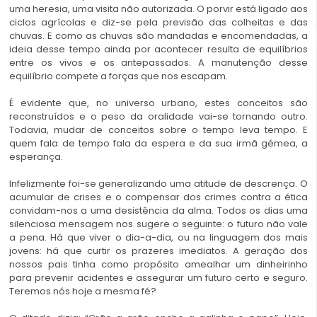
uma heresia, uma visita não autorizada. O porvir está ligado aos
ciclos agrícolas e diz-se pela previsão das colheitas e das
chuvas. E como as chuvas são mandadas e encomendadas, a
ideia desse tempo ainda por acontecer resulta de equilíbrios
entre os vivos e os antepassados. A manutenção desse
equilíbrio compete a forças que nos escapam.
É evidente que, no universo urbano, estes conceitos são
reconstruídos e o peso da oralidade vai-se tornando outro.
Todavia, mudar de conceitos sobre o tempo leva tempo. E
quem fala de tempo fala da espera e da sua irmã gémea, a
esperança.
Infelizmente foi-se generalizando uma atitude de descrença. O
acumular de crises e o compensar dos crimes contra a ética
convidam-nos a uma desistência da alma. Todos os dias uma
silenciosa mensagem nos sugere o seguinte: o futuro não vale
a pena. Há que viver o dia-a-dia, ou na linguagem dos mais
jovens: há que curtir os prazeres imediatos. A geração dos
nossos pais tinha como propósito amealhar um dinheirinho
para prevenir acidentes e assegurar um futuro certo e seguro.
Teremos nós hoje a mesma fé?