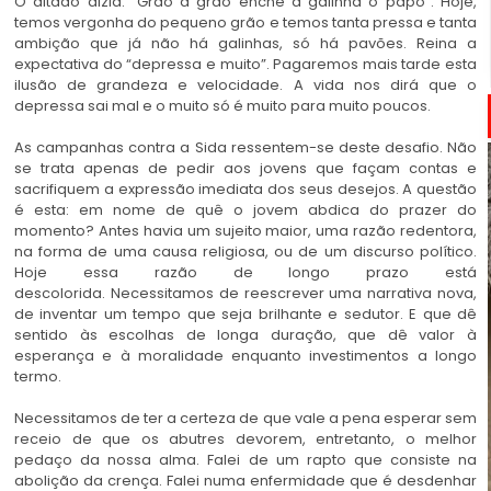
O ditado dizia: “Grão a grão enche a galinha o papo”. Hoje,
temos vergonha do pequeno grão e temos tanta pressa e tanta
ambição que já não há galinhas, só há pavões. Reina a
expectativa do “depressa e muito”. Pagaremos mais tarde esta
ilusão de grandeza e velocidade. A vida nos dirá que o
depressa sai mal e o muito só é muito para muito poucos.
As campanhas contra a Sida ressentem-se deste desafio. Não
se trata apenas de pedir aos jovens que façam contas e
sacrifiquem a expressão imediata dos seus desejos. A questão
é esta: em nome de quê o jovem abdica do prazer do
momento? Antes havia um sujeito maior, uma razão redentora,
na forma de uma causa religiosa, ou de um discurso político.
Hoje essa razão de longo prazo está
descolorida. Necessitamos de reescrever uma narrativa nova,
de inventar um tempo que seja brilhante e sedutor. E que dê
sentido às escolhas de longa duração, que dê valor à
esperança e à moralidade enquanto investimentos a longo
termo.
Necessitamos de ter a certeza de que vale a pena esperar sem
receio de que os abutres devorem, entretanto, o melhor
pedaço da nossa alma. Falei de um rapto que consiste na
abolição da crença. Falei numa enfermidade que é desdenhar