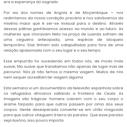
era a esperança do sagrado.
Por via dos nomes de Angola e de Moçambique — nos
redimíamos da nossa condição precária e nos salvávamos da
miséria maior que é ser-se invisual para o destino. Através
dessas pátrias ganhávamos acesso ao mundo e ao futuro. As
mulheres que choravam Neto na praça de Luanda sofriam de
uma cegueira antecipada, uma espécie de bloqueio
temporário. Elas tinham sido catapultadas para fora de uma
relação apaixonada com o seu lugar e o seu tempo.
Esse empurrão foi sucedendo em todos nós, de modo mais
suave, tão suave que transitamos não apenas de lugar mas de
percurso. Nós já não temos a mesma viagem. Muitos de nós
nem sequer acreditam ter viagem alguma.
Esta semana vi um documentário da televisão espanhola sobre
os refugiados africanos saltando a fronteira de Ceuta. As
imagens são trágicas: homens cobrem com o seu corpo o
arame farpado para que outros passem por cima dos seus
corpos. Gente desesperada converte-se em chão magoado
para que outros cheguem à terra do paraíso. Que esse paraíso
seja ilusório, isso pouco importa.