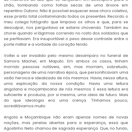
chão, tombando como folhas secas de uma árvore em
repentino Outono. Não é possível esquecer esse choro coletivo,
esse pranto total contaminando todos os presentes. Recordo o
meu colega fotógrafo que limpava os olhos e que, para se
desculpar, nos perguntava se estaria chovendo. Também eu
chorei quando vi lágrimas correndo no rosto dos soldados que
se perfilavam. Era insuportável o peso desse contraste entre o
porte militar e a vontade do coração ferido.
Voltei a ser invadido pelo mesmo desamparo no funeral de
Samora Machel, em Maputo. Em ambos os casos, tinham
morrido pessoas notáveis, sim, mas morriam, sobretudo,
personagens de uma narrativa épica, que personificavam uma
visão heroica e idealizada de nós mesmos. Havia, nessa altura,
uma explicação da nossa condição. Havia uma leitura
angolana e moçambicana de nós mesmos. E essa leitura era
suficiente e produzia, por si mesma, uma ideia de futuro. Mais
do que ideologia era uma crença. Tínhamos pouco,
acreditávamos muito.
Angola e Moçambique não eram apenas nomes de novas
nações, mas janelas abertas para a esperança, essa que
Agostinho Neto chamou de sagrada esperança. Que, no fundo,