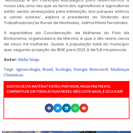
“Montadas é um município estratégico para reafirmarmos a
nossa luta, uma vez que as terra dos agricultores e agricultoras
estão sendo ameaçadas pela instalação dos parques eólicos
e usinas solares”, explica a presidenta do Sindicato dos
Trabalhadores/as Rurais de Montadas, Jaílma Flávia Fernandes.
A expectativa da Coordenação de Mulheres do Polo da
Borborema, organizadora da Marcha, é que o ato reúna cerca
de cinco mil mulheres. Quase a população total do município
que, segundo projeção do IBGE para 2021, é de 5,8 mil pessoas.
Autor:
.
Mídia Ninja
Tags:
,
,
,
,
Agroecologia
Brasil
Ecologia
Energia Renovável
Mudanças
Climáticas
GOSTOU DESTA MATÉRIA? ENTÃO, POR FAVOR, PASSA PRA FRENTE.
COMPARTILHE EM TODAS AS SUAS REDES. NÃO CUSTA NADA, É SÓ CLICAR!