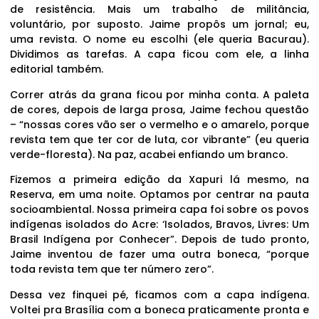
de resistência. Mais um trabalho de militância,
voluntário, por suposto. Jaime propôs um jornal; eu,
uma revista. O nome eu escolhi (ele queria Bacurau).
Dividimos as tarefas. A capa ficou com ele, a linha
editorial também.
Correr atrás da grana ficou por minha conta. A paleta
de cores, depois de larga prosa, Jaime fechou questão
– “nossas cores vão ser o vermelho e o amarelo, porque
revista tem que ter cor de luta, cor vibrante” (eu queria
verde-floresta). Na paz, acabei enfiando um branco.
Fizemos a primeira edição da Xapuri lá mesmo, na
Reserva, em uma noite. Optamos por centrar na pauta
socioambiental. Nossa primeira capa foi sobre os povos
indígenas isolados do Acre: ‘Isolados, Bravos, Livres: Um
Brasil Indígena por Conhecer”. Depois de tudo pronto,
Jaime inventou de fazer uma outra boneca, “porque
toda revista tem que ter número zero”.
Dessa vez finquei pé, ficamos com a capa indígena.
Voltei pra Brasília com a boneca praticamente pronta e