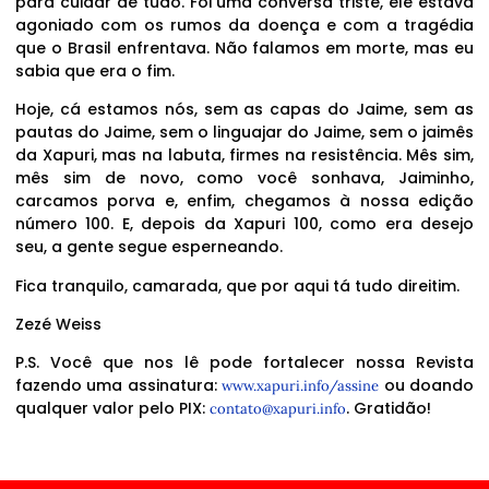
para cuidar de tudo. Foi uma conversa triste, ele estava
agoniado com os rumos da doença e com a tragédia
que o Brasil enfrentava. Não falamos em morte, mas eu
sabia que era o fim.
Hoje, cá estamos nós, sem as capas do Jaime, sem as
pautas do Jaime, sem o linguajar do Jaime, sem o jaimês
da Xapuri, mas na labuta, firmes na resistência. Mês sim,
mês sim de novo, como você sonhava, Jaiminho,
carcamos porva e, enfim, chegamos à nossa edição
número 100. E, depois da Xapuri 100, como era desejo
seu, a gente segue esperneando.
Fica tranquilo, camarada, que por aqui tá tudo direitim.
Zezé Weiss
P.S. Você que nos lê pode fortalecer nossa Revista
fazendo uma assinatura:
ou doando
www.xapuri.info/assine
qualquer valor pelo PIX:
. Gratidão!
contato@xapuri.info