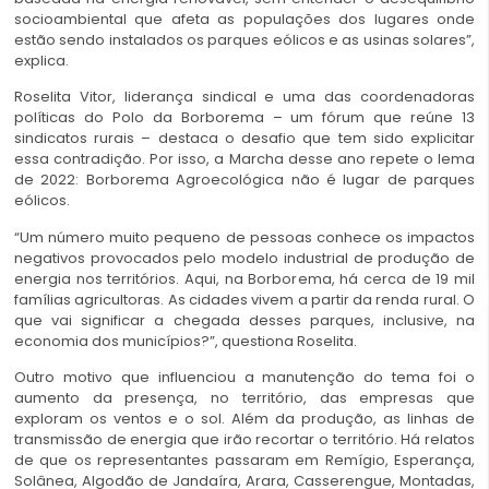
socioambiental que afeta as populações dos lugares onde
estão sendo instalados os parques eólicos e as usinas solares”,
explica.
Roselita Vitor, liderança sindical e uma das coordenadoras
políticas do Polo da Borborema – um fórum que reúne 13
sindicatos rurais – destaca o desafio que tem sido explicitar
essa contradição. Por isso, a Marcha desse ano repete o lema
de 2022: Borborema Agroecológica não é lugar de parques
eólicos.
“Um número muito pequeno de pessoas conhece os impactos
negativos provocados pelo modelo industrial de produção de
energia nos territórios. Aqui, na Borborema, há cerca de 19 mil
famílias agricultoras. As cidades vivem a partir da renda rural. O
que vai significar a chegada desses parques, inclusive, na
economia dos municípios?”, questiona Roselita.
Outro motivo que influenciou a manutenção do tema foi o
aumento da presença, no território, das empresas que
exploram os ventos e o sol. Além da produção, as linhas de
transmissão de energia que irão recortar o território. Há relatos
de que os representantes passaram em Remígio, Esperança,
Solânea, Algodão de Jandaíra, Arara, Casserengue, Montadas,