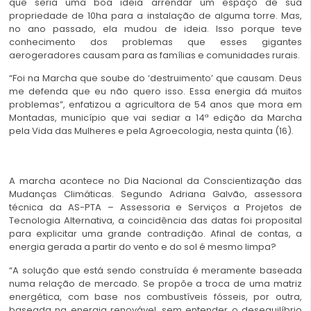
que seria uma boa ideia arrendar um espaço de sua
propriedade de 10ha para a instalação de alguma torre. Mas,
no ano passado, ela mudou de ideia. Isso porque teve
conhecimento dos problemas que esses gigantes
aerogeradores causam para as famílias e comunidades rurais.
“Foi na Marcha que soube do ‘destruimento’ que causam. Deus
me defenda que eu não quero isso. Essa energia dá muitos
problemas”, enfatizou a agricultora de 54 anos que mora em
Montadas, município que vai sediar a 14ª edição da Marcha
pela Vida das Mulheres e pela Agroecologia, nesta quinta (16).
A marcha acontece no Dia Nacional da Conscientização das
Mudanças Climáticas. Segundo Adriana Galvão, assessora
técnica da AS-PTA – Assessoria e Serviços a Projetos de
Tecnologia Alternativa, a coincidência das datas foi proposital
para explicitar uma grande contradição. Afinal de contas, a
energia gerada a partir do vento e do sol é mesmo limpa?
“A solução que está sendo construída é meramente baseada
numa relação de mercado. Se propõe a troca de uma matriz
energética, com base nos combustíveis fósseis, por outra,
baseada na energia renovável, sem entender o desequilíbrio