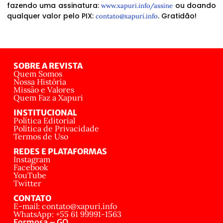
fazendo uma assinatura:
ou doando
www.xapuri.info/assine
qualquer valor pelo PIX:
. Gratidão!
contato@xapuri.info
SOBRE A REVISTA
Quem Somos
Nossa História
Missão e Valores
Quem Faz a Xapuri
INSTITUCIONAL
Política Editorial
Política de Privacidade
Termos de Uso
REDES E PLATAFORMAS
Instagram
Facebook
YouTube
Twitter
CONTATO
E-mail: contato@xapuri.info
WhatsApp: +55 61 99991-1563
Formosa – GO