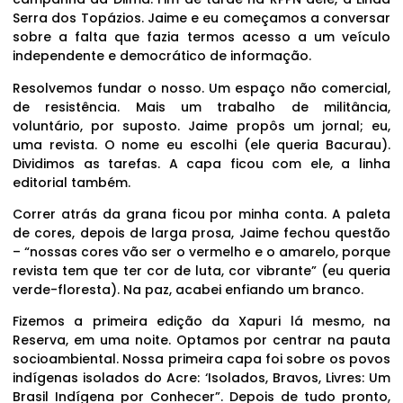
Serra dos Topázios. Jaime e eu começamos a conversar
sobre a falta que fazia termos acesso a um veículo
independente e democrático de informação.
Resolvemos fundar o nosso. Um espaço não comercial,
de resistência. Mais um trabalho de militância,
voluntário, por suposto. Jaime propôs um jornal; eu,
uma revista. O nome eu escolhi (ele queria Bacurau).
Dividimos as tarefas. A capa ficou com ele, a linha
editorial também.
Correr atrás da grana ficou por minha conta. A paleta
de cores, depois de larga prosa, Jaime fechou questão
– “nossas cores vão ser o vermelho e o amarelo, porque
revista tem que ter cor de luta, cor vibrante” (eu queria
verde-floresta). Na paz, acabei enfiando um branco.
Fizemos a primeira edição da Xapuri lá mesmo, na
Reserva, em uma noite. Optamos por centrar na pauta
socioambiental. Nossa primeira capa foi sobre os povos
indígenas isolados do Acre: ‘Isolados, Bravos, Livres: Um
Brasil Indígena por Conhecer”. Depois de tudo pronto,