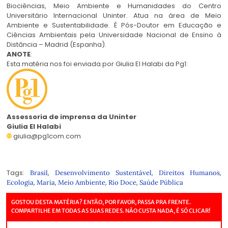
Biociências, Meio Ambiente e Humanidades do Centro
Universitário Internacional Uninter. Atua na área de Meio
Ambiente e Sustentabilidade. É Pós-Doutor em Educação e
Ciências Ambientais pela Universidade Nacional de Ensino à
Distância – Madrid (Espanha).
ANOTE
:
Esta matéria nos foi enviada por Giulia El Halabi da Pg1:
Assessoria de imprensa da Uninter
Giulia El Halabi
giulia@pg1com.com
Tags:
,
,
,
Brasil
Desenvolvimento Sustentável
Direitos Humanos
,
,
,
,
Ecologia
Maria
Meio Ambiente
Rio Doce
Saúde Pública
GOSTOU DESTA MATÉRIA? ENTÃO, POR FAVOR, PASSA PRA FRENTE.
COMPARTILHE EM TODAS AS SUAS REDES. NÃO CUSTA NADA, É SÓ CLICAR!