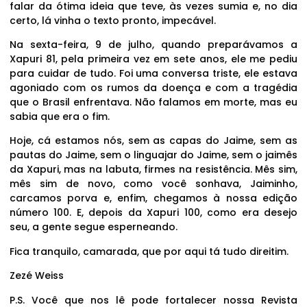
falar da ótima ideia que teve, às vezes sumia e, no dia
certo, lá vinha o texto pronto, impecável.
Na sexta-feira, 9 de julho, quando preparávamos a
Xapuri 81, pela primeira vez em sete anos, ele me pediu
para cuidar de tudo. Foi uma conversa triste, ele estava
agoniado com os rumos da doença e com a tragédia
que o Brasil enfrentava. Não falamos em morte, mas eu
sabia que era o fim.
Hoje, cá estamos nós, sem as capas do Jaime, sem as
pautas do Jaime, sem o linguajar do Jaime, sem o jaimês
da Xapuri, mas na labuta, firmes na resistência. Mês sim,
mês sim de novo, como você sonhava, Jaiminho,
carcamos porva e, enfim, chegamos à nossa edição
número 100. E, depois da Xapuri 100, como era desejo
seu, a gente segue esperneando.
Fica tranquilo, camarada, que por aqui tá tudo direitim.
Zezé Weiss
P.S. Você que nos lê pode fortalecer nossa Revista