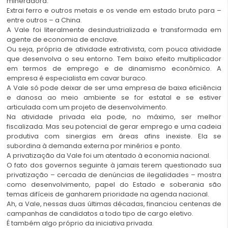
mineradora.
Extrai ferro e outros metais e os vende em estado bruto para –
entre outros – a China.
A Vale foi literalmente desindustrializada e transformada em
agente de economia de enclave.
Ou seja, própria de atividade extrativista, com pouca atividade
que desenvolva o seu entorno. Tem baixo efeito multiplicador
em termos de emprego e de dinamismo econômico. A
empresa é especialista em cavar buraco.
A Vale só pode deixar de ser uma empresa de baixa eficiência
e danosa ao meio ambiente se for estatal e se estiver
articulada com um projeto de desenvolvimento.
Na atividade privada ela pode, no máximo, ser melhor
fiscalizada. Mas seu potencial de gerar emprego e uma cadeia
produtiva com sinergias em áreas afins inexiste. Ela se
subordina à demanda externa por minérios e ponto.
A privatização da Vale foi um atentado à economia nacional.
O fato dos governos seguinte à jamais terem questionado sua
privatização – cercada de denúncias de ilegalidades – mostra
como desenvolvimento, papel do Estado e soberania são
temas difíceis de ganharem prioridade na agenda nacional.
Ah, a Vale, nessas duas últimas décadas, financiou centenas de
campanhas de candidatos a todo tipo de cargo eletivo.
É também algo próprio da iniciativa privada.