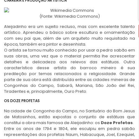
CARREIRA E PRODUÇÃO ARTÍSTICA
(Fonte: Wikimedia Commons)
Aleijadinho era um sujeito recluso, mas com excelente talento
artístico. Aprendeu o básico sobre escultura e ornamentação
com seu pai que, além de um arquiteto muito requisitado na
época, também era pintor e desenhista.
O artista se tornou muito conhecido por usar a pedra sabão em
suas obras, uma vez que o material permitia lhe acrescentar
detalhes e delicadeza aos relevos das estátuas. Outra
característica desse artista do barroco mineiro é sua
predileção por temas relacionados a religiosidade. Grande
parte de sua obra está distribuída entre as cidades mineiras de
Congonhas do Campo, Sabará, Mariana, São João del Rei,
Tiradentes e, principalmente, Ouro Preto.
OS DOZE PROFETAS
Na cidade de Congonha do Campo, no Santuário do Bom Jesus
de Matosinhos, estão expostas o conjunto de estátuas que
constitui a obra mais famosa de Aleijadinho: os
Doze
Profetas
.
Entre os anos de 1794 e 1804, ele esculpiu em pedra sabão
representações dos profetas Naum, Habacuque, Joel, Ezequiel,