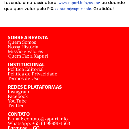
fazendo uma assinatura:
ou doando
www.xapuri.info/assine
qualquer valor pelo PIX:
. Gratidão!
contato@xapuri.info
SOBRE A REVISTA
Quem Somos
Nossa História
Missão e Valores
Quem Faz a Xapuri
INSTITUCIONAL
Política Editorial
Política de Privacidade
Termos de Uso
REDES E PLATAFORMAS
Instagram
Facebook
YouTube
Twitter
CONTATO
E-mail: contato@xapuri.info
WhatsApp: +55 61 99991-1563
Formosa – GO