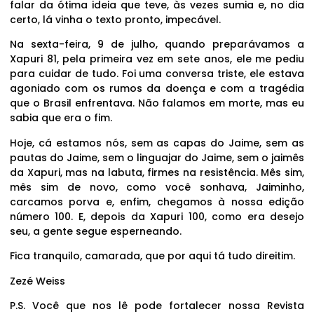
falar da ótima ideia que teve, às vezes sumia e, no dia
certo, lá vinha o texto pronto, impecável.
Na sexta-feira, 9 de julho, quando preparávamos a
Xapuri 81, pela primeira vez em sete anos, ele me pediu
para cuidar de tudo. Foi uma conversa triste, ele estava
agoniado com os rumos da doença e com a tragédia
que o Brasil enfrentava. Não falamos em morte, mas eu
sabia que era o fim.
Hoje, cá estamos nós, sem as capas do Jaime, sem as
pautas do Jaime, sem o linguajar do Jaime, sem o jaimês
da Xapuri, mas na labuta, firmes na resistência. Mês sim,
mês sim de novo, como você sonhava, Jaiminho,
carcamos porva e, enfim, chegamos à nossa edição
número 100. E, depois da Xapuri 100, como era desejo
seu, a gente segue esperneando.
Fica tranquilo, camarada, que por aqui tá tudo direitim.
Zezé Weiss
P.S. Você que nos lê pode fortalecer nossa Revista