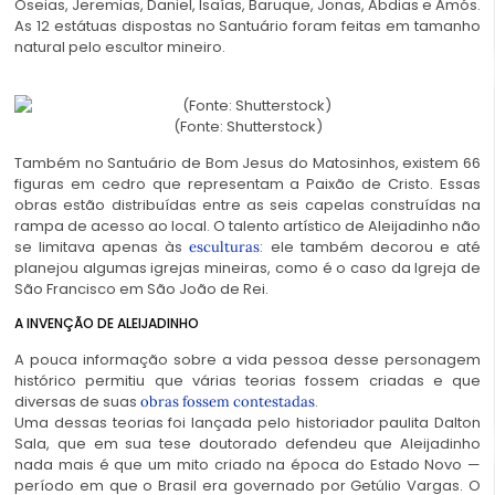
Oseias, Jeremias, Daniel, Isaías, Baruque, Jonas, Abdias e Amós.
As 12 estátuas dispostas no Santuário foram feitas em tamanho
natural pelo escultor mineiro.
(Fonte: Shutterstock)
Também no Santuário de Bom Jesus do Matosinhos, existem 66
figuras em cedro que representam a Paixão de Cristo. Essas
obras estão distribuídas entre as seis capelas construídas na
rampa de acesso ao local. O talento artístico de Aleijadinho não
se limitava apenas às
: ele também decorou e até
esculturas
planejou algumas igrejas mineiras, como é o caso da Igreja de
São Francisco em São João de Rei.
A INVENÇÃO DE ALEIJADINHO
A pouca informação sobre a vida pessoa desse personagem
histórico permitiu que várias teorias fossem criadas e que
diversas de suas
.
obras fossem contestadas
Uma dessas teorias foi lançada pelo historiador paulita Dalton
Sala, que em sua tese doutorado defendeu que Aleijadinho
nada mais é que um mito criado na época do Estado Novo —
período em que o Brasil era governado por Getúlio Vargas. O