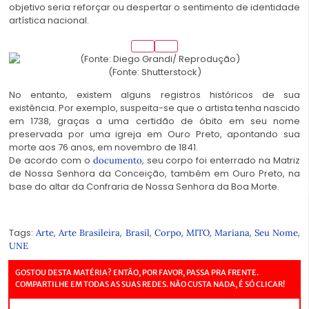
objetivo seria reforçar ou despertar o sentimento de identidade
artística nacional.
(Fonte: Shutterstock)
No entanto, existem alguns registros históricos de sua
existência. Por exemplo, suspeita-se que o artista tenha nascido
em 1738, graças a uma certidão de óbito em seu nome
preservada por uma igreja em Ouro Preto, apontando sua
morte aos 76 anos, em novembro de 1841.
De acordo com o
, seu corpo foi enterrado na Matriz
documento
de Nossa Senhora da Conceição, também em Ouro Preto, na
base do altar da Confraria de Nossa Senhora da Boa Morte.
Tags:
,
,
,
,
,
,
,
Arte
Arte Brasileira
Brasil
Corpo
MITO
Mariana
Seu Nome
UNE
GOSTOU DESTA MATÉRIA? ENTÃO, POR FAVOR, PASSA PRA FRENTE.
COMPARTILHE EM TODAS AS SUAS REDES. NÃO CUSTA NADA, É SÓ CLICAR!