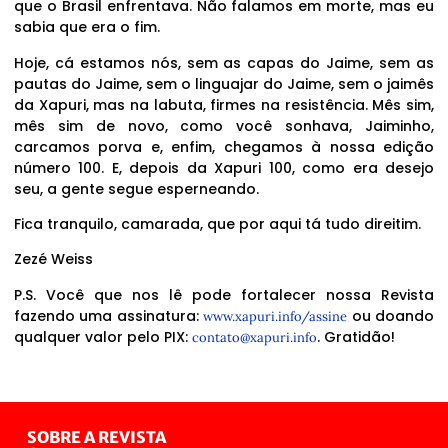
que o Brasil enfrentava. Não falamos em morte, mas eu
sabia que era o fim.
Hoje, cá estamos nós, sem as capas do Jaime, sem as
pautas do Jaime, sem o linguajar do Jaime, sem o jaimês
da Xapuri, mas na labuta, firmes na resistência. Mês sim,
mês sim de novo, como você sonhava, Jaiminho,
carcamos porva e, enfim, chegamos à nossa edição
número 100. E, depois da Xapuri 100, como era desejo
seu, a gente segue esperneando.
Fica tranquilo, camarada, que por aqui tá tudo direitim.
Zezé Weiss
P.S. Você que nos lê pode fortalecer nossa Revista
fazendo uma assinatura:
ou doando
www.xapuri.info/assine
qualquer valor pelo PIX:
. Gratidão!
contato@xapuri.info
SOBRE A REVISTA