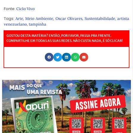
Fonte:
Ciclo Vivo
Tags:
,
,
,
,
Arte
Meio Ambiente
Oscar Olivares
Sustentabilidade
artista
,
venezuelano
tampinha
GOSTOU DESTA MATÉRIA? ENTÃO, POR FAVOR, PASSA PRA FRENTE.
COMPARTILHE EM TODAS AS SUAS REDES. NÃO CUSTA NADA, É SÓ CLICAR!