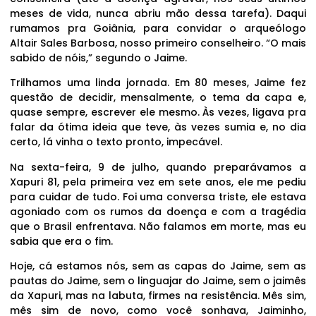
meses de vida, nunca abriu mão dessa tarefa). Daqui
rumamos pra Goiânia, para convidar o arqueólogo
Altair Sales Barbosa, nosso primeiro conselheiro. “O mais
sabido de nóis,” segundo o Jaime.
Trilhamos uma linda jornada. Em 80 meses, Jaime fez
questão de decidir, mensalmente, o tema da capa e,
quase sempre, escrever ele mesmo. Às vezes, ligava pra
falar da ótima ideia que teve, às vezes sumia e, no dia
certo, lá vinha o texto pronto, impecável.
Na sexta-feira, 9 de julho, quando preparávamos a
Xapuri 81, pela primeira vez em sete anos, ele me pediu
para cuidar de tudo. Foi uma conversa triste, ele estava
agoniado com os rumos da doença e com a tragédia
que o Brasil enfrentava. Não falamos em morte, mas eu
sabia que era o fim.
Hoje, cá estamos nós, sem as capas do Jaime, sem as
pautas do Jaime, sem o linguajar do Jaime, sem o jaimês
da Xapuri, mas na labuta, firmes na resistência. Mês sim,
mês sim de novo, como você sonhava, Jaiminho,