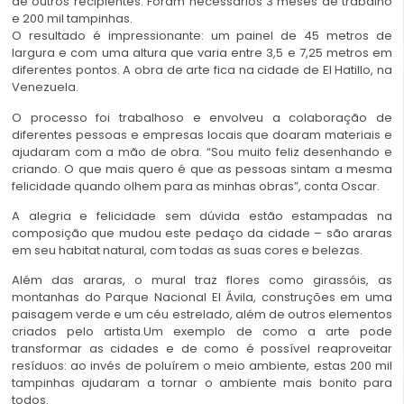
de outros recipientes. Foram necessários 3 meses de trabalho
e 200 mil tampinhas.
O resultado é impressionante: um painel de 45 metros de
largura e com uma altura que varia entre 3,5 e 7,25 metros em
diferentes pontos. A obra de arte fica na cidade de El Hatillo, na
Venezuela.
O processo foi trabalhoso e envolveu a colaboração de
diferentes pessoas e empresas locais que doaram materiais e
ajudaram com a mão de obra. “Sou muito feliz desenhando e
criando. O que mais quero é que as pessoas sintam a mesma
felicidade quando olhem para as minhas obras”, conta Oscar.
A alegria e felicidade sem dúvida estão estampadas na
composição que mudou este pedaço da cidade – são araras
em seu habitat natural, com todas as suas cores e belezas.
Além das araras, o mural traz flores como girassóis, as
montanhas do Parque Nacional El Ávila, construções em uma
paisagem verde e um céu estrelado, além de outros elementos
criados pelo artista.Um exemplo de como a arte pode
transformar as cidades e de como é possível reaproveitar
resíduos: ao invés de poluírem o meio ambiente, estas 200 mil
tampinhas ajudaram a tornar o ambiente mais bonito para
todos.