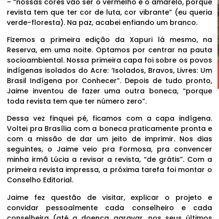
– “nossas cores vão ser o vermelho e o amarelo, porque
revista tem que ter cor de luta, cor vibrante” (eu queria
verde-floresta). Na paz, acabei enfiando um branco.
Fizemos a primeira edição da Xapuri lá mesmo, na
Reserva, em uma noite. Optamos por centrar na pauta
socioambiental. Nossa primeira capa foi sobre os povos
indígenas isolados do Acre: ‘Isolados, Bravos, Livres: Um
Brasil Indígena por Conhecer”. Depois de tudo pronto,
Jaime inventou de fazer uma outra boneca, “porque
toda revista tem que ter número zero”.
Dessa vez finquei pé, ficamos com a capa indígena.
Voltei pra Brasília com a boneca praticamente pronta e
com a missão de dar um jeito de imprimir. Nos dias
seguintes, o Jaime veio pra Formosa, pra convencer
minha irmã Lúcia a revisar a revista, “de grátis”. Com a
primeira revista impressa, a próxima tarefa foi montar o
Conselho Editorial.
Jaime fez questão de visitar, explicar o projeto e
convidar pessoalmente cada conselheiro e cada
conselheira (até a doença agravar, nos seus últimos