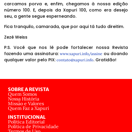
carcamos porva e, enfim, chegamos à nossa edição
número 100. E, depois da Xapuri 100, como era desejo
seu, a gente segue esperneando.
Fica tranquilo, camarada, que por aqui tá tudo direitim.
Zezé Weiss
P.S. Você que nos lê pode fortalecer nossa Revista
fazendo uma assinatura:
ou doando
www.xapuri.info/assine
qualquer valor pelo PIX:
. Gratidão!
contato@xapuri.info
SOBRE A REVISTA
Quem Somos
Nossa História
Missão e Valores
Quem Faz a Xapuri
INSTITUCIONAL
Política Editorial
Política de Privacidade
Termos de Uso