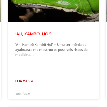
‘AH, KAMBÔ, HO!’
‘Ah, Kambô Kambô Ho!’ – Uma cerimônia de
ayahuasca me mostrou os possíveis riscos da
medicina…
LEIA MAIS »
30/11/2025