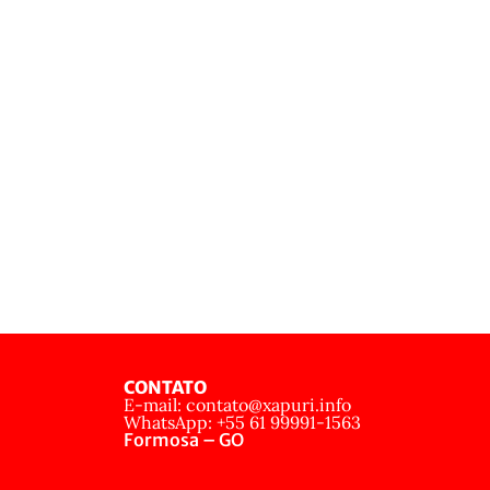
CONTATO
E-mail: contato@xapuri.info
WhatsApp: +55 61 99991-1563
Formosa – GO