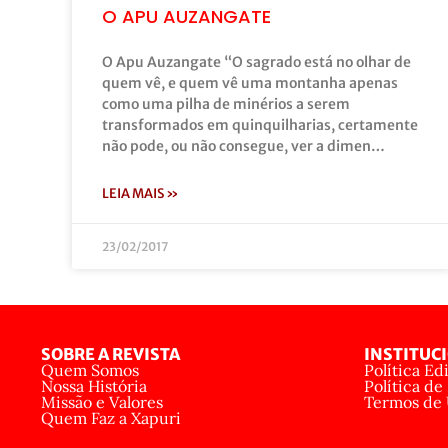
O APU AUZANGATE
O Apu Auzangate “O sagrado está no olhar de
quem vê, e quem vê uma montanha apenas
como uma pilha de minérios a serem
transformados em quinquilharias, certamente
não pode, ou não consegue, ver a dimen…
LEIA MAIS »
23/02/2017
SOBRE A REVISTA
INSTITUC
Quem Somos
Política Edi
Nossa História
Política de
Missão e Valores
Termos de
Quem Faz a Xapuri