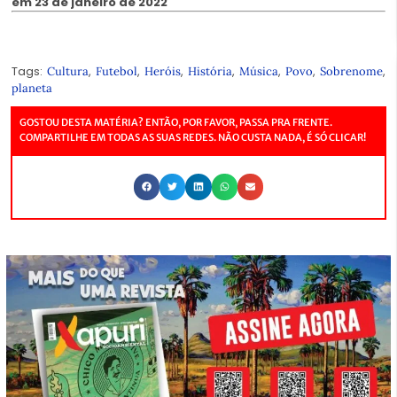
em 23 de janeiro de 2022
Tags:
,
,
,
,
,
,
,
Cultura
Futebol
Heróis
História
Música
Povo
Sobrenome
planeta
GOSTOU DESTA MATÉRIA? ENTÃO, POR FAVOR, PASSA PRA FRENTE.
COMPARTILHE EM TODAS AS SUAS REDES. NÃO CUSTA NADA, É SÓ CLICAR!