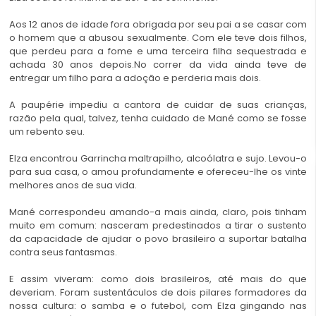
Aos 12 anos de idade fora obrigada por seu pai a se casar com
o homem que a abusou sexualmente. Com ele teve dois filhos,
que perdeu para a fome e uma terceira filha sequestrada e
achada 30 anos depois.No correr da vida ainda teve de
entregar um filho para a adoção e perderia mais dois.
A paupérie impediu a cantora de cuidar de suas crianças,
razão pela qual, talvez, tenha cuidado de Mané como se fosse
um rebento seu.
Elza encontrou Garrincha maltrapilho, alcoólatra e sujo. Levou-o
para sua casa, o amou profundamente e ofereceu-lhe os vinte
melhores anos de sua vida.
Mané correspondeu amando-a mais ainda, claro, pois tinham
muito em comum: nasceram predestinados a tirar o sustento
da capacidade de ajudar o povo brasileiro a suportar batalha
contra seus fantasmas.
E assim viveram: como dois brasileiros, até mais do que
deveriam. Foram sustentáculos de dois pilares formadores da
nossa cultura: o samba e o futebol, com Elza gingando nas