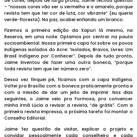
de cores, depois de larga prosa, Jaime fechou questão
– “nossas cores vão ser o vermelho e o amarelo, porque
revista tem que ter cor de luta, cor vibrante” (eu queria
verde-floresta). Na paz, acabei enfiando um branco.
Fizemos a primeira edição da Xapuri lá mesmo, na
Reserva, em uma noite. Optamos por centrar na pauta
socioambiental. Nossa primeira capa foi sobre os povos
indígenas isolados do Acre: ‘Isolados, Bravos, Livres: Um
Brasil Indígena por Conhecer”. Depois de tudo pronto,
Jaime inventou de fazer uma outra boneca, “porque
toda revista tem que ter número zero”.
Dessa vez finquei pé, ficamos com a capa indígena.
Voltei pra Brasília com a boneca praticamente pronta e
com a missão de dar um jeito de imprimir. Nos dias
seguintes, o Jaime veio pra Formosa, pra convencer
minha irmã Lúcia a revisar a revista, “de grátis”. Com a
primeira revista impressa, a próxima tarefa foi montar o
Conselho Editorial.
Jaime fez questão de visitar, explicar o projeto e
convidar pessoalmente cada conselheiro e cada