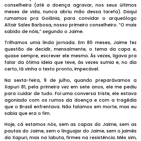
conselheira (até a doença agravar, nos seus últimos
meses de vida, nunca abriu mão dessa tarefa). Daqui
rumamos pra Goiânia, para convidar o arqueólogo
Altair Sales Barbosa, nosso primeiro conselheiro. “O mais
sabido de nóis,” segundo o Jaime.
Trilhamos uma linda jornada. Em 80 meses, Jaime fez
questão de decidir, mensalmente, o tema da capa e,
quase sempre, escrever ele mesmo. Às vezes, ligava pra
falar da ótima ideia que teve, às vezes sumia e, no dia
certo, lá vinha o texto pronto, impecável.
Na sexta-feira, 9 de julho, quando preparávamos a
Xapuri 81, pela primeira vez em sete anos, ele me pediu
para cuidar de tudo. Foi uma conversa triste, ele estava
agoniado com os rumos da doença e com a tragédia
que o Brasil enfrentava. Não falamos em morte, mas eu
sabia que era o fim.
Hoje, cá estamos nós, sem as capas do Jaime, sem as
pautas do Jaime, sem o linguajar do Jaime, sem o jaimês
da Xapuri, mas na labuta, firmes na resistência. Mês sim,