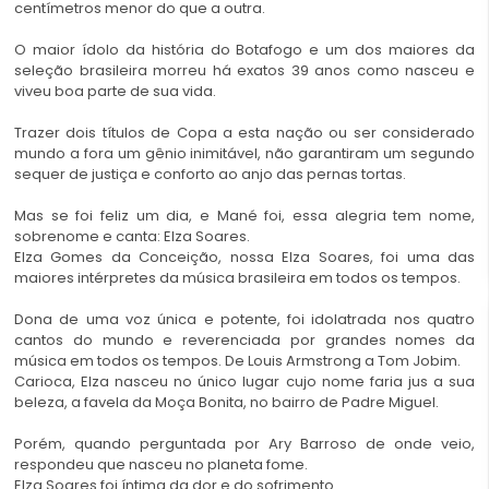
centímetros menor do que a outra.
O maior ídolo da história do Botafogo e um dos maiores da
seleção brasileira morreu há exatos 39 anos como nasceu e
viveu boa parte de sua vida.
Trazer dois títulos de Copa a esta nação ou ser considerado
mundo a fora um gênio inimitável, não garantiram um segundo
sequer de justiça e conforto ao anjo das pernas tortas.
Mas se foi feliz um dia, e Mané foi, essa alegria tem nome,
sobrenome e canta: Elza Soares.
Elza Gomes da Conceição, nossa Elza Soares, foi uma das
maiores intérpretes da música brasileira em todos os tempos.
Dona de uma voz única e potente, foi idolatrada nos quatro
cantos do mundo e reverenciada por grandes nomes da
música em todos os tempos. De Louis Armstrong a Tom Jobim.
Carioca, Elza nasceu no único lugar cujo nome faria jus a sua
beleza, a favela da Moça Bonita, no bairro de Padre Miguel.
Porém, quando perguntada por Ary Barroso de onde veio,
respondeu que nasceu no planeta fome.
Elza Soares foi íntima da dor e do sofrimento.