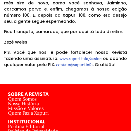
mês sim de novo, como você sonhava, Jaiminho,
carcamos porva e, enfim, chegamos à nossa edição
número 100. E, depois da Xapuri 100, como era desejo
seu, a gente segue esperneando.
Fica tranquilo, camarada, que por aqui tá tudo direitim.
Zezé Weiss
P.S. Você que nos lê pode fortalecer nossa Revista
fazendo uma assinatura:
ou doando
www.xapuri.info/assine
qualquer valor pelo PIX:
. Gratidão!
contato@xapuri.info
SOBRE A REVISTA
Quem Somos
Nossa História
Missão e Valores
Quem Faz a Xapuri
INSTITUCIONAL
Política Editorial
Política de Privacidade