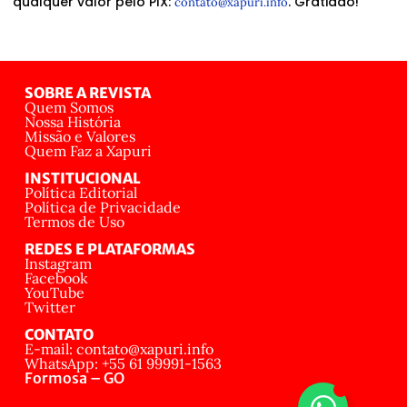
qualquer valor pelo PIX:
. Gratidão!
contato@xapuri.info
SOBRE A REVISTA
Quem Somos
Nossa História
Missão e Valores
Quem Faz a Xapuri
INSTITUCIONAL
Política Editorial
Política de Privacidade
Termos de Uso
REDES E PLATAFORMAS
Instagram
Facebook
YouTube
Twitter
CONTATO
E-mail: contato@xapuri.info
WhatsApp: +55 61 99991-1563
Formosa – GO