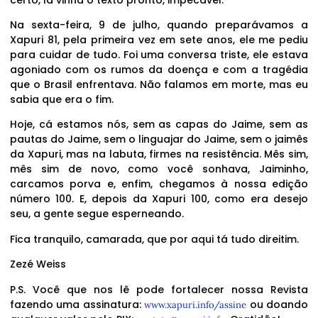
Na sexta-feira, 9 de julho, quando preparávamos a
Xapuri 81, pela primeira vez em sete anos, ele me pediu
para cuidar de tudo. Foi uma conversa triste, ele estava
agoniado com os rumos da doença e com a tragédia
que o Brasil enfrentava. Não falamos em morte, mas eu
sabia que era o fim.
Hoje, cá estamos nós, sem as capas do Jaime, sem as
pautas do Jaime, sem o linguajar do Jaime, sem o jaimês
da Xapuri, mas na labuta, firmes na resistência. Mês sim,
mês sim de novo, como você sonhava, Jaiminho,
carcamos porva e, enfim, chegamos à nossa edição
número 100. E, depois da Xapuri 100, como era desejo
seu, a gente segue esperneando.
Fica tranquilo, camarada, que por aqui tá tudo direitim.
Zezé Weiss
P.S. Você que nos lê pode fortalecer nossa Revista
fazendo uma assinatura:
ou doando
www.xapuri.info/assine