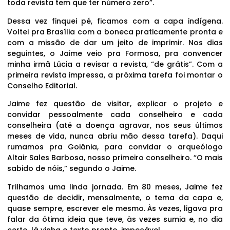
toda revista tem que ter número zero”.
Dessa vez finquei pé, ficamos com a capa indígena.
Voltei pra Brasília com a boneca praticamente pronta e
com a missão de dar um jeito de imprimir. Nos dias
seguintes, o Jaime veio pra Formosa, pra convencer
minha irmã Lúcia a revisar a revista, “de grátis”. Com a
primeira revista impressa, a próxima tarefa foi montar o
Conselho Editorial.
Jaime fez questão de visitar, explicar o projeto e
convidar pessoalmente cada conselheiro e cada
conselheira (até a doença agravar, nos seus últimos
meses de vida, nunca abriu mão dessa tarefa). Daqui
rumamos pra Goiânia, para convidar o arqueólogo
Altair Sales Barbosa, nosso primeiro conselheiro. “O mais
sabido de nóis,” segundo o Jaime.
Trilhamos uma linda jornada. Em 80 meses, Jaime fez
questão de decidir, mensalmente, o tema da capa e,
quase sempre, escrever ele mesmo. Às vezes, ligava pra
falar da ótima ideia que teve, às vezes sumia e, no dia
certo, lá vinha o texto pronto, impecável.