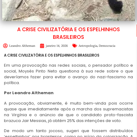
A CRISE CIVILIZATÓRIA E OS ESPELHINHOS
BRASILEIROS
,
Leandro Altheman
janeiro 14, 2026
Antropologia
Democracia
A CRISE CIVILIZATÓRIA E OS ESPELHINHOS BRASILEIROS
Em uma provocação nas redes sociais, o pensador político e
social, Moysés Pinto Neto questiona à sua rede sobre o que
deveríamos fazer para evitar o avanço do nazi-fascismo na
política.
Por Leandro Altheman
A provocação, obviamente, é muito bem-vinda pois ocorre
quase que imediatamente após a marcha dos supremacistas
na Virgínia e o anúncio de que o candidato proto-fascista
brazuca Jair Messias, já obtém 25% das intenções de voto.
De modo um tanto jocoso, sugeri que fossem distribuídos
‘espelhinhos’ aos brasileiros, como no início da colonização. A