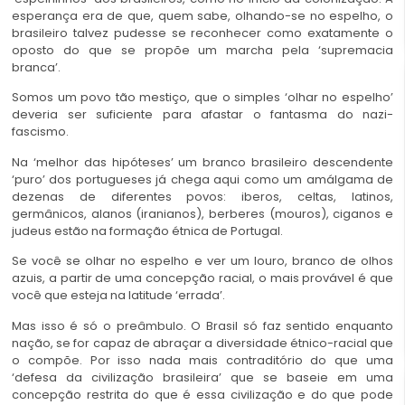
esperança era de que, quem sabe, olhando-se no espelho, o
brasileiro talvez pudesse se reconhecer como exatamente o
oposto do que se propõe um marcha pela ‘supremacia
branca’.
Somos um povo tão mestiço, que o simples ‘olhar no espelho’
deveria ser suficiente para afastar o fantasma do nazi-
fascismo.
Na ‘melhor das hipóteses’ um branco brasileiro descendente
‘puro’ dos portugueses já chega aqui como um amálgama de
dezenas de diferentes povos: iberos, celtas, latinos,
germânicos, alanos (iranianos), berberes (mouros), ciganos e
judeus estão na formação étnica de Portugal.
Se você se olhar no espelho e ver um louro, branco de olhos
azuis, a partir de uma concepção racial, o mais provável é que
você que esteja na latitude ‘errada’.
Mas isso é só o preâmbulo. O Brasil só faz sentido enquanto
nação, se for capaz de abraçar a diversidade étnico-racial que
o compõe. Por isso nada mais contraditório do que uma
‘defesa da civilização brasileira’ que se baseie em uma
concepção restrita do que é essa civilização e do que pode