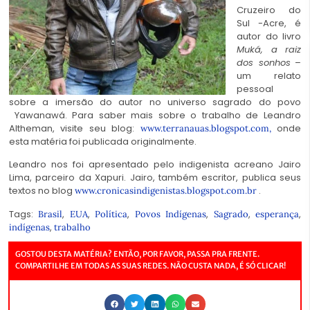
Cruzeiro do
Sul -Acre, é
autor do livro
Muká, a raiz
dos sonhos
–
um relato
pessoal
sobre a imersão do autor no universo sagrado do povo
Yawanawá. Para saber mais sobre o trabalho de Leandro
Altheman, visite seu blog:
onde
www.terranauas.blogspot.com,
esta matéria foi publicada originalmente.
Leandro nos foi apresentado pelo indigenista acreano Jairo
Lima, parceiro da Xapuri. Jairo, também escritor, publica seus
textos no blog
.
www.cronicasindigenistas.blogspot.com.br
Tags:
,
,
,
,
,
,
Brasil
EUA
Política
Povos Indígenas
Sagrado
esperança
,
indígenas
trabalho
GOSTOU DESTA MATÉRIA? ENTÃO, POR FAVOR, PASSA PRA FRENTE.
COMPARTILHE EM TODAS AS SUAS REDES. NÃO CUSTA NADA, É SÓ CLICAR!