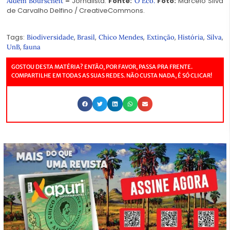
–
Jornalista.
Fonte:
Foto:
Marcelo Silva
Aldem Bourscheit
O Eco.
de Carvalho Delfino / CreativeCommons.
Tags:
,
,
,
,
,
,
Biodiversidade
Brasil
Chico Mendes
Extinção
História
Silva
,
UnB
fauna
GOSTOU DESTA MATÉRIA? ENTÃO, POR FAVOR, PASSA PRA FRENTE.
COMPARTILHE EM TODAS AS SUAS REDES. NÃO CUSTA NADA, É SÓ CLICAR!