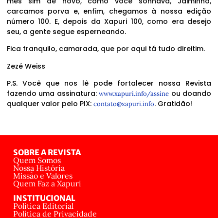
mês sim de novo, como você sonhava, Jaiminho,
carcamos porva e, enfim, chegamos à nossa edição
número 100. E, depois da Xapuri 100, como era desejo
seu, a gente segue esperneando.
Fica tranquilo, camarada, que por aqui tá tudo direitim.
Zezé Weiss
P.S. Você que nos lê pode fortalecer nossa Revista
fazendo uma assinatura:
ou doando
www.xapuri.info/assine
qualquer valor pelo PIX:
. Gratidão!
contato@xapuri.info
SOBRE A REVISTA
Quem Somos
Nossa História
Missão e Valores
Quem Faz a Xapuri
INSTITUCIONAL
Política Editorial
Política de Privacidade