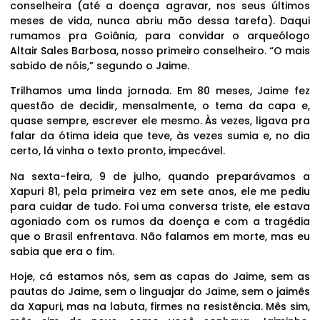
conselheira (até a doença agravar, nos seus últimos
meses de vida, nunca abriu mão dessa tarefa). Daqui
rumamos pra Goiânia, para convidar o arqueólogo
Altair Sales Barbosa, nosso primeiro conselheiro. “O mais
sabido de nóis,” segundo o Jaime.
Trilhamos uma linda jornada. Em 80 meses, Jaime fez
questão de decidir, mensalmente, o tema da capa e,
quase sempre, escrever ele mesmo. Às vezes, ligava pra
falar da ótima ideia que teve, às vezes sumia e, no dia
certo, lá vinha o texto pronto, impecável.
Na sexta-feira, 9 de julho, quando preparávamos a
Xapuri 81, pela primeira vez em sete anos, ele me pediu
para cuidar de tudo. Foi uma conversa triste, ele estava
agoniado com os rumos da doença e com a tragédia
que o Brasil enfrentava. Não falamos em morte, mas eu
sabia que era o fim.
Hoje, cá estamos nós, sem as capas do Jaime, sem as
pautas do Jaime, sem o linguajar do Jaime, sem o jaimês
da Xapuri, mas na labuta, firmes na resistência. Mês sim,