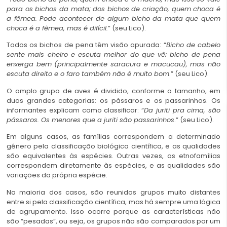
para os bichos da mata; dos bichos de criação, quem choca é
a fêmea. Pode acontecer de algum bicho da mata que quem
choca é a fêmea, mas é difícil.
” (seu Lico).
Todos os bichos de pena têm visão apurada: “
Bicho de cabelo
sente mais cheiro e escuta melhor do que vê; bicho de pena
enxerga bem (principalmente saracura e macucau), mas não
escuta direito e o faro também não é muito bom
.” (seu Lico).
O amplo grupo de aves é dividido, conforme o tamanho, em
duas grandes categorias: os pássaros e os passarinhos. Os
informantes explicam como classificar: “
Da juriti pra cima, são
pássaros. Os menores que a juriti são passarinhos
.” (seu Lico).
Em alguns casos, as famílias correspondem a determinado
gênero pela classificação biológica científica, e as qualidades
são equivalentes às espécies. Outras vezes, as etnofamílias
correspondem diretamente às espécies, e as qualidades são
variações da própria espécie.
Na maioria dos casos, são reunidos grupos muito distantes
entre si pela classificação científica, mas há sempre uma lógica
de agrupamento. Isso ocorre porque as características não
são “pesadas”, ou seja, os grupos não são comparados por um