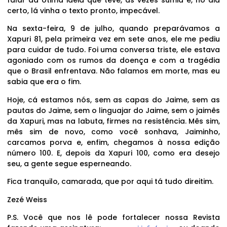
falar da ótima ideia que teve, às vezes sumia e, no dia
certo, lá vinha o texto pronto, impecável.
Na sexta-feira, 9 de julho, quando preparávamos a
Xapuri 81, pela primeira vez em sete anos, ele me pediu
para cuidar de tudo. Foi uma conversa triste, ele estava
agoniado com os rumos da doença e com a tragédia
que o Brasil enfrentava. Não falamos em morte, mas eu
sabia que era o fim.
Hoje, cá estamos nós, sem as capas do Jaime, sem as
pautas do Jaime, sem o linguajar do Jaime, sem o jaimês
da Xapuri, mas na labuta, firmes na resistência. Mês sim,
mês sim de novo, como você sonhava, Jaiminho,
carcamos porva e, enfim, chegamos à nossa edição
número 100. E, depois da Xapuri 100, como era desejo
seu, a gente segue esperneando.
Fica tranquilo, camarada, que por aqui tá tudo direitim.
Zezé Weiss
P.S. Você que nos lê pode fortalecer nossa Revista