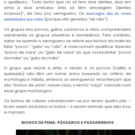
o quatipuru… Todo bicho que rói só tem dois dentes, dois em
cima e dois embaixo; eles só têm amolagem (dentes
incisivos)”, diz Seu Lico seringueiro. Os
morcegos são às vezes
(porque são gerados “de rato”).
assimilados aos ratos
Os grupos dos porcos, gatos, cachorros e ratos compreendem
claramente os grupos silvestres e domésticos. Pelo contexto,
sabe-se quando o seringueiro se refere aos bichos da mata ao
falar “porco”, “gato” ou “rato”, é mais comum qualificar dizendo
“porco de casa” ou “gato de casa” do que acrescentar “porco
da mata” ou “gato da mata”.
O grupo que reúne a anta, o veado e os porcos (caititu e
queixada) não têm um nome único baseado no critério de
morfologia e hábito, embora os seringueiros reconheçam que
são “bichos de unha”; nesse caso, o termo “caça” coincide com
esse grupo morfológico.
Os bichos de cabelo caracterizam-se por terem quatro pés –
ficam assim excluídos os botos – e serem animais que dão à luz
e mamam.
BICHOS DE PENA: PÁSSAROS E PASSARINHOS