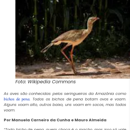
Foto: Wikipedia Commons
As aves são conhecidas pelos seringueiros da Amazônia como
. Todos os bichos de pena botam ovos e voam.
bichos de pena
Alguns voam alto, outros baixo, uns voam em socos, mas todos
voam.
Por Manuela Carneiro da Cunha e Mauro Almeida
“Todo bicho de pena, quem choca é o macho, mas isso só vale