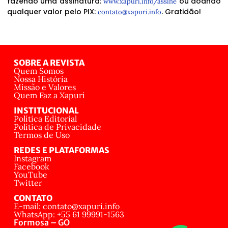
fazendo uma assinatura:
ou doando
www.xapuri.info/assine
qualquer valor pelo PIX:
. Gratidão!
contato@xapuri.info
SOBRE A REVISTA
Quem Somos
Nossa História
Missão e Valores
Quem Faz a Xapuri
INSTITUCIONAL
Política Editorial
Política de Privacidade
Termos de Uso
REDES E PLATAFORMAS
Instagram
Facebook
YouTube
Twitter
CONTATO
E-mail: contato@xapuri.info
WhatsApp: +55 61 99991-1563
Formosa – GO