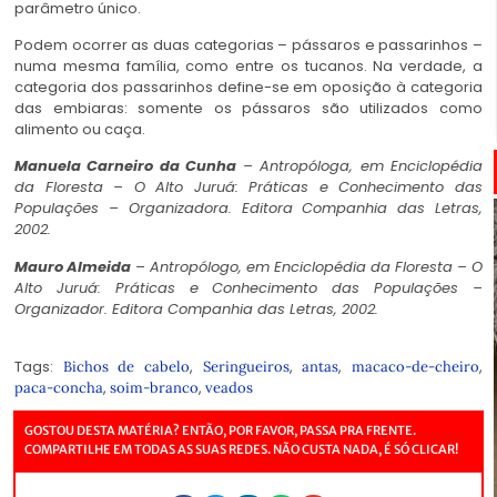
parâmetro único.
Podem ocorrer as duas categorias – pássaros e passarinhos –
numa mesma família, como entre os tucanos. Na verdade, a
categoria dos passarinhos define-se em oposição à categoria
das embiaras: somente os pássaros são utilizados como
alimento ou caça.
Manuela Carneiro da Cunha
– Antropóloga, em
Enciclopédia
da Floresta – O Alto Juruá: Práticas e Conhecimento das
Populações
– Organizadora. Editora Companhia das Letras,
2002.
Mauro Almeida
– Antropólogo, em
Enciclopédia da Floresta – O
Alto Juruá: Práticas e Conhecimento das Populações
–
Organizador. Editora Companhia das Letras, 2002.
Tags:
,
,
,
,
Bichos de cabelo
Seringueiros
antas
macaco-de-cheiro
,
,
paca-concha
soim-branco
veados
GOSTOU DESTA MATÉRIA? ENTÃO, POR FAVOR, PASSA PRA FRENTE.
COMPARTILHE EM TODAS AS SUAS REDES. NÃO CUSTA NADA, É SÓ CLICAR!