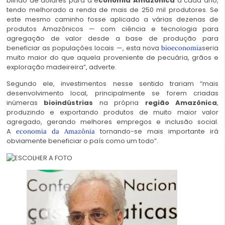
bilhão de dólares para a e
conomia Amazônica
a cada ano,
tendo melhorado a renda de mais de 250 mil produtores. Se
este mesmo caminho fosse aplicado a várias dezenas de
produtos Amazônicos — com ciência e tecnologia para
agregação de valor desde a base de produção para
beneficiar as populações locais —, esta nova
seria
bioeconomia
muito maior do que aquela proveniente de pecuária, grãos e
exploração madeireira”, adverte.
Segundo ele, investimentos nesse sentido trariam “mais
desenvolvimento local, principalmente se forem criadas
inúmeras
bioindústrias
na própria
região Amazônica
,
produzindo e exportando produtos de muito maior valor
agregado, gerando melhores empregos e inclusão social.
A
tornando-se mais importante irá
economia da Amazônia
obviamente beneficiar o país como um todo”.