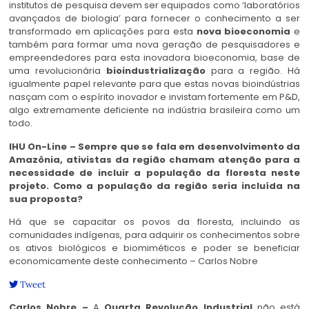
institutos de pesquisa devem ser equipados como ‘laboratórios
avançados de biologia’ para fornecer o conhecimento a ser
transformado em aplicações para esta
nova bioeconomia
e
também para formar uma nova geração de pesquisadores e
empreendedores para esta inovadora bioeconomia, base de
uma revolucionária
bioindustrialização
para a região. Há
igualmente papel relevante para que estas novas bioindústrias
nasçam com o espírito inovador e invistam fortemente em P&D,
algo extremamente deficiente na indústria brasileira como um
todo.
IHU On-Line – Sempre que se fala em desenvolvimento da
Amazônia, ativistas da região chamam atenção para a
necessidade de incluir a população da floresta neste
projeto. Como a população da região seria incluída na
sua proposta?
Há que se capacitar os povos da floresta, incluindo as
comunidades indígenas, para adquirir os conhecimentos sobre
os ativos biológicos e biomiméticos e poder se beneficiar
economicamente deste conhecimento – Carlos Nobre
Tweet
Carlos Nobre –
A
Quarta Revolução Industrial
não está