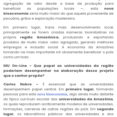
agregação de valor desde a base de produção para
beneficiar as populações locais —, esta
nova
bioeconomia
seria muito maior do que aquela proveniente de
pecuária, grãos e exploração madeireira.
Em primeiro lugar, traria mais desenvolvimento local,
principalmente se forem criadas inúmeras bioindústrias na
própria
região Amazônica
, produzindo e exportando
produtos de muito maior valor agregado, gerando melhores
empregos e inclusão social. A economia da Amazônia
tornando-se mais importante irá obviamente beneficiar o país
como um todo.
IHU On-Line – Que papel as universidades da região
poderiam desempenhar na elaboração desse projeto
que o senhor propõe?
Carlos Nobre –
É essencial que as universidades
desempenhem papel central. Em
primeiro lugar
, formando
pessoas para esta
, algo ainda muito distante
nova bioeconomia
do típico currículo escolar das
universidades da Amazônia
,
os quais reproduzem acriticamente modelos de universidades,
formações, carreiras de outras regiões do país. Em
segundo
lugar
, os laboratórios públicos das universidades e dos