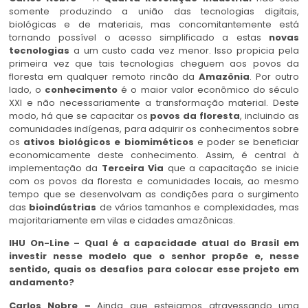
somente produzindo a união das tecnologias digitais,
biológicas e de materiais, mas concomitantemente está
tornando possível o acesso simplificado a estas
novas
tecnologias
a um custo cada vez menor. Isso propicia pela
primeira vez que tais tecnologias cheguem aos povos da
floresta em qualquer remoto rincão da
Amazônia
. Por outro
lado, o
conhecimento
é o maior valor econômico do século
XXI e não necessariamente a transformação material. Deste
modo, há que se capacitar os
povos da floresta
, incluindo as
comunidades indígenas, para adquirir os conhecimentos sobre
os
ativos biológicos e biomiméticos
e poder se beneficiar
economicamente deste conhecimento. Assim, é central à
implementação da
Terceira Via
que a capacitação se inicie
com os povos da floresta e comunidades locais, ao mesmo
tempo que se desenvolvam as condições para o surgimento
das
bioindústrias
de vários tamanhos e complexidades, mas
majoritariamente em vilas e cidades amazônicas.
IHU On-Line – Qual é a capacidade atual do Brasil em
investir nesse modelo que o senhor propõe e, nesse
sentido, quais os desafios para colocar esse projeto em
andamento?
Carlos Nobre –
Ainda que estejamos atravessando uma