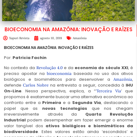
BIOECONOMIA NA AMAZÔNIA: INOVAÇÃO E RAÍZES
Xapuri Revista
agosto 10, 2018
Amazônia
BIOECONOMIA NA AMAZÔNIA: INOVAÇÃO E RAÍZES
Por:
Patricia Fachin
No contexto da
e da
economia do século XXI
, é
Revolução 4.0
preciso apostar na
baseada no uso dos ativos
bioeconomia
biológicos e biomiméticos para desenvolver a
,
Amazônia
defende
na entrevista a seguir, concedida à
IHU
Carlos Nobre
On-Line
. Nessa perspectiva, explica, a “‘
’ que
Terceira Via
propomos é exatamente buscar uma alternativa econômica ao
confronto entre a
Primeira
e a
Segunda Via
, destacando o
papel que as
novas tecnologias
que nos chegam
irreversivelmente através da
Quarta Revolução
Industrial
podem desempenhar em fazer emergir o enorme
valor tangível dos
ativos biológicos e biomiméticos da
biodiversidade
. Estes valores estão ainda ‘escondidos’ e