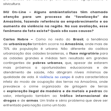
silvicultura.
IHU On-Line – Alguns ambientalistas têm chamado
atenção para um processo de “favelização” da
Amazônia, fazendo referência ao empobrecimento e ao
aumento da violência na região. Na sua avaliação, esse
fenômeno de fato existe? Quais são suas causas?
Carlos Nobre –
Como no resto do
Brasil
, a tendência
de
urbanização
também ocorre na
Amazônia
, onde mais de
70% da população é urbana. Não diferente da caótica
urbanização das cidades brasileiras, o
fluxo migratório
para
as cidades grandes e médias tem resultado em grandes
contingentes de
pobres urbanos
, que, apesar de estarem
mais próximos a oportunidades educacionais e de
atendimento de saúde, não atingiram níveis mínimos de
qualidade de vida. A
é outra característica
violência no campo
infeliz do modo de ocupação das terras na Amazônia, onde
prevalece o crime organizado de grilagem de terras
e
exploração ilegal de madeira e de metais e pedras
de
valor, interligado também ao
tráfico internacional de
drogas
e de
armas
. Um triste e sério problema que deve ser
enfrentado pela nação como um todo.