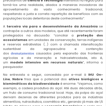
precisamos de
ciência e tecnologia
intensivos na região para
torná-los uma realidade, aliados a maneiras inovadoras de
aproveitamento do vasto conhecimento tradicional,
respeitando a justa e correta repartição de benefícios com as
populações locais detentoras deste conhecimento”.
A
terceira via para o desenvolvimento da Amazônia
se
contrapõe a outros dois modelos, que até recentemente foram
privilegiados na discussão: “conciliar a
proteção dos
ecossistemas
em unidades de conservação, terras indígenas
e reservas extrativistas (…) com a chamada intensificação
sustentável da agropecuária e contenção
dos
causados pela expansão das fronteiras
desmatamentos
agrícolas e da mineração e hidroeletricidade, isto é,
um
modelo intensivo em recursos naturais
”, informa o
pesquisador.
Na entrevista a seguir, concedida por e-mail à
IHU On-
Line
,
Nobre
frisa que o potencial dos
ativos biológicos e
biomiméticos da biodiversidade
é enorme. “Vejamos, como
exemplo, a cadeia produtiva do açaí. Até duas décadas atrás,
um fruto de consumo tradicional local. Hoje, da polpa do açaí
derivam dezenas de diferentes produtos para as indústrias
alimentícia, nutracêutica, cosmética etc., gerando já mais de 1,5