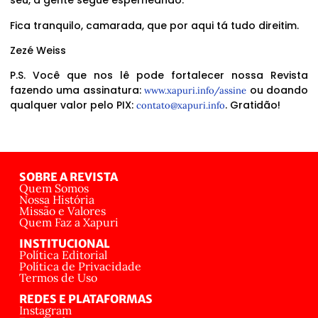
seu, a gente segue esperneando.
Fica tranquilo, camarada, que por aqui tá tudo direitim.
Zezé Weiss
P.S. Você que nos lê pode fortalecer nossa Revista
fazendo uma assinatura:
ou doando
www.xapuri.info/assine
qualquer valor pelo PIX:
. Gratidão!
contato@xapuri.info
SOBRE A REVISTA
Quem Somos
Nossa História
Missão e Valores
Quem Faz a Xapuri
INSTITUCIONAL
Política Editorial
Política de Privacidade
Termos de Uso
REDES E PLATAFORMAS
Instagram