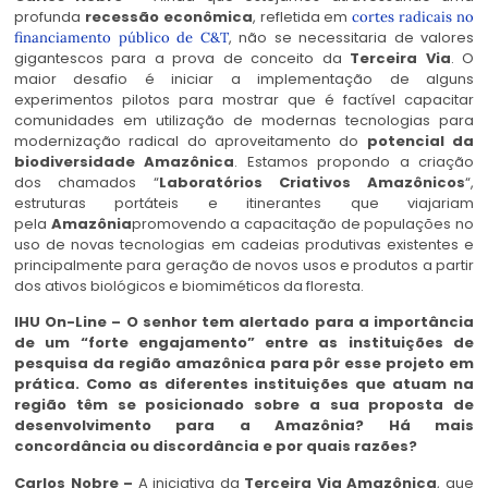
profunda
recessão econômica
, refletida em
cortes radicais no
, não se necessitaria de valores
financiamento público de C&T
gigantescos para a prova de conceito da
Terceira Via
. O
maior desafio é iniciar a implementação de alguns
experimentos pilotos para mostrar que é factível capacitar
comunidades em utilização de modernas tecnologias para
modernização radical do aproveitamento do
potencial da
biodiversidade Amazônica
. Estamos propondo a criação
dos chamados “
Laboratórios Criativos Amazônicos
“,
estruturas portáteis e itinerantes que viajariam
pela
Amazônia
promovendo a capacitação de populações no
uso de novas tecnologias em cadeias produtivas existentes e
principalmente para geração de novos usos e produtos a partir
dos ativos biológicos e biomiméticos da floresta.
IHU On-Line – O senhor tem alertado para a importância
de um “forte engajamento” entre as instituições de
pesquisa da região amazônica para pôr esse projeto em
prática. Como as diferentes instituições que atuam na
região têm se posicionado sobre a sua proposta de
desenvolvimento para a Amazônia? Há mais
concordância ou discordância e por quais razões?
Carlos Nobre –
A iniciativa da
Terceira Via Amazônica
, que