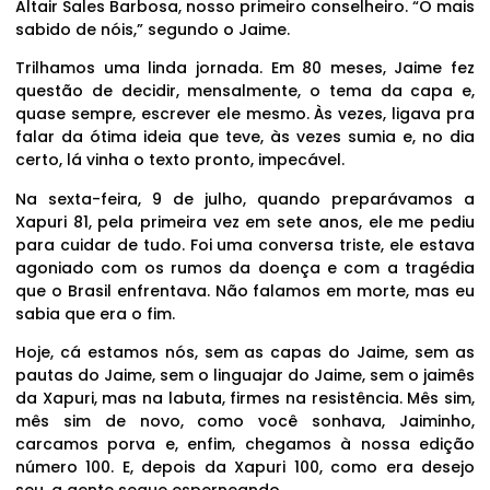
Altair Sales Barbosa, nosso primeiro conselheiro. “O mais
sabido de nóis,” segundo o Jaime.
Trilhamos uma linda jornada. Em 80 meses, Jaime fez
questão de decidir, mensalmente, o tema da capa e,
quase sempre, escrever ele mesmo. Às vezes, ligava pra
falar da ótima ideia que teve, às vezes sumia e, no dia
certo, lá vinha o texto pronto, impecável.
Na sexta-feira, 9 de julho, quando preparávamos a
Xapuri 81, pela primeira vez em sete anos, ele me pediu
para cuidar de tudo. Foi uma conversa triste, ele estava
agoniado com os rumos da doença e com a tragédia
que o Brasil enfrentava. Não falamos em morte, mas eu
sabia que era o fim.
Hoje, cá estamos nós, sem as capas do Jaime, sem as
pautas do Jaime, sem o linguajar do Jaime, sem o jaimês
da Xapuri, mas na labuta, firmes na resistência. Mês sim,
mês sim de novo, como você sonhava, Jaiminho,
carcamos porva e, enfim, chegamos à nossa edição
número 100. E, depois da Xapuri 100, como era desejo