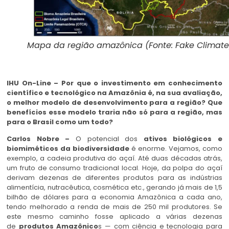
Mapa da região amazônica (Fonte: Fake Climate
IHU On-Line – Por que o investimento em conhecimento
científico e tecnológico na Amazônia é, na sua avaliação,
o melhor modelo de desenvolvimento para a região? Que
benefícios esse modelo traria não só para a região, mas
para o Brasil como um todo?
Carlos Nobre –
O potencial dos
ativos biológicos e
biomiméticos da biodiversidade
é enorme. Vejamos, como
exemplo, a cadeia produtiva do açaí. Até duas décadas atrás,
um fruto de consumo tradicional local. Hoje, da polpa do açaí
derivam dezenas de diferentes produtos para as indústrias
alimentícia, nutracêutica, cosmética etc., gerando já mais de 1,5
bilhão de dólares para a economia Amazônica a cada ano,
tendo melhorado a renda de mais de 250 mil produtores. Se
este mesmo caminho fosse aplicado a várias dezenas
de
produtos Amazônico
s — com ciência e tecnologia para