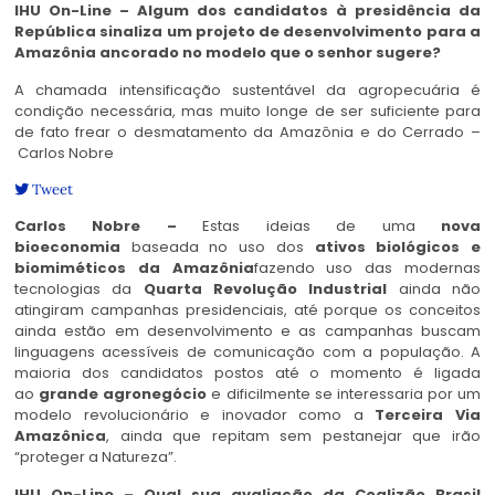
IHU On-Line – Algum dos candidatos à presidência da
República sinaliza um projeto de desenvolvimento para a
Amazônia ancorado no modelo que o senhor sugere?
A chamada intensificação sustentável da agropecuária é
condição necessária, mas muito longe de ser suficiente para
de fato frear o desmatamento da Amazônia e do Cerrado –
Carlos Nobre
Tweet
Carlos Nobre –
Estas ideias de uma
nova
bioeconomia
baseada no uso dos
ativos biológicos e
biomiméticos da Amazônia
fazendo uso das modernas
tecnologias da
Quarta Revolução Industrial
ainda não
atingiram campanhas presidenciais, até porque os conceitos
ainda estão em desenvolvimento e as campanhas buscam
linguagens acessíveis de comunicação com a população. A
maioria dos candidatos postos até o momento é ligada
ao
grande agronegócio
e dificilmente se interessaria por um
modelo revolucionário e inovador como a
Terceira Via
Amazônica
, ainda que repitam sem pestanejar que irão
“proteger a Natureza”.
IHU On-Line – Qual sua avaliação da Coalizão Brasil