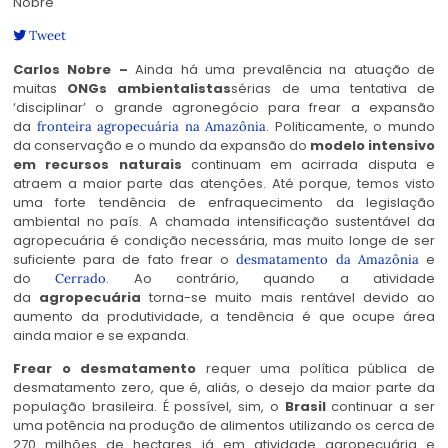
Nobre
Tweet
Carlos Nobre –
Ainda há uma prevalência na atuação de
muitas
ONGs ambientalistas
sérias de uma tentativa de
‘disciplinar’ o grande agronegócio para frear a expansão
da
. Politicamente, o mundo
fronteira agropecuária na Amazônia
da conservação e o mundo da expansão do
modelo intensivo
em recursos naturais
continuam em acirrada disputa e
atraem a maior parte das atenções. Até porque, temos visto
uma forte tendência de enfraquecimento da legislação
ambiental no país. A chamada intensificação sustentável da
agropecuária é condição necessária, mas muito longe de ser
suficiente para de fato frear o
e
desmatamento da Amazônia
do
. Ao contrário, quando a atividade
Cerrado
da
agropecuária
torna-se muito mais rentável devido ao
aumento da produtividade, a tendência é que ocupe área
ainda maior e se expanda.
Frear o desmatamento
requer uma política pública de
desmatamento zero, que é, aliás, o desejo da maior parte da
população brasileira. É possível, sim, o
Brasil
continuar a ser
uma potência na produção de alimentos utilizando os cerca de
270 milhões de hectares já em atividade agropecuária e