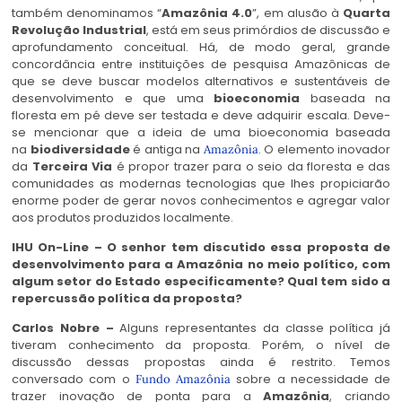
também denominamos “
Amazônia 4.0
”, em alusão à
Quarta
Revolução Industrial
, está em seus primórdios de discussão e
aprofundamento conceitual. Há, de modo geral, grande
concordância entre instituições de pesquisa Amazônicas de
que se deve buscar modelos alternativos e sustentáveis de
desenvolvimento e que uma
bioeconomia
baseada na
floresta em pé deve ser testada e deve adquirir escala. Deve-
se mencionar que a ideia de uma bioeconomia baseada
na
biodiversidade
é antiga na
. O elemento inovador
Amazônia
da
Terceira Via
é propor trazer para o seio da floresta e das
comunidades as modernas tecnologias que lhes propiciarão
enorme poder de gerar novos conhecimentos e agregar valor
aos produtos produzidos localmente.
IHU On-Line – O senhor tem discutido essa proposta de
desenvolvimento para a Amazônia no meio político, com
algum setor do Estado especificamente? Qual tem sido a
repercussão política da proposta?
Carlos Nobre –
Alguns representantes da classe política já
tiveram conhecimento da proposta. Porém, o nível de
discussão dessas propostas ainda é restrito. Temos
conversado com o
sobre a necessidade de
Fundo Amazônia
trazer inovação de ponta para a
Amazônia
, criando