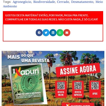
Tags:
,
,
,
,
Agronegócio
Biodiversidade
Cerrado
Desmatamento
Meio
Ambiente
GOSTOU DESTA MATÉRIA? ENTÃO, POR FAVOR, PASSA PRA FRENTE.
COMPARTILHE EM TODAS AS SUAS REDES. NÃO CUSTA NADA, É SÓ CLICAR!