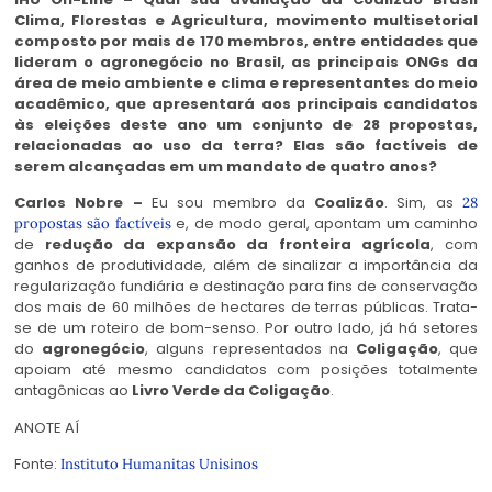
Clima, Florestas e Agricultura, movimento multisetorial
composto por mais de 170 membros, entre entidades que
lideram o agronegócio no Brasil, as principais ONGs da
área de meio ambiente e clima e representantes do meio
acadêmico, que apresentará aos principais candidatos
às eleições deste ano um conjunto de 28 propostas,
relacionadas ao uso da terra? Elas são factíveis de
serem alcançadas em um mandato de quatro anos?
Carlos Nobre –
Eu sou membro da
Coalizão
. Sim, as
28
e, de modo geral, apontam um caminho
propostas são factíveis
de
redução da expansão da fronteira agrícola
, com
ganhos de produtividade, além de sinalizar a importância da
regularização fundiária e destinação para fins de conservação
dos mais de 60 milhões de hectares de terras públicas. Trata-
se de um roteiro de bom-senso. Por outro lado, já há setores
do
agronegócio
, alguns representados na
Coligação
, que
apoiam até mesmo candidatos com posições totalmente
antagônicas ao
Livro Verde da Coligação
.
ANOTE AÍ
Fonte:
Instituto Humanitas Unisinos