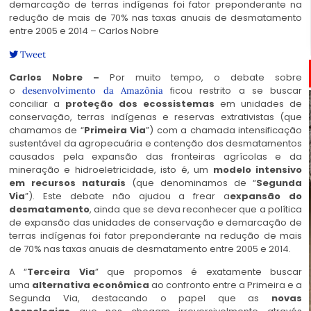
demarcação de terras indígenas foi fator preponderante na
redução de mais de 70% nas taxas anuais de desmatamento
entre 2005 e 2014 – Carlos Nobre
Tweet
Carlos Nobre –
Por muito tempo, o debate sobre
o
ficou restrito a se buscar
desenvolvimento da Amazônia
conciliar a
proteção dos ecossistemas
em unidades de
conservação, terras indígenas e reservas extrativistas (que
chamamos de “
Primeira Via
”) com a chamada intensificação
sustentável da agropecuária e contenção dos desmatamentos
causados pela expansão das fronteiras agrícolas e da
mineração e hidroeletricidade, isto é, um
modelo intensivo
em recursos naturais
(que denominamos de “
Segunda
Via
”). Este debate não ajudou a frear a
expansão do
desmatamento
, ainda que se deva reconhecer que a política
de expansão das unidades de conservação e demarcação de
terras indígenas foi fator preponderante na redução de mais
de 70% nas taxas anuais de desmatamento entre 2005 e 2014.
A “
Terceira Via
” que propomos é exatamente buscar
uma
alternativa econômica
ao confronto entre a Primeira e a
Segunda Via, destacando o papel que as
novas