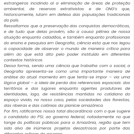
estrangeiros incidindo aí a eliminação de áreas de proteção
ambiental, de reservas extrativistas e de ONG’s que,
historicamente, lutam em defesa das populações tradicionais
do país.
Ressaltamos que a preservação das conquistas democráticas,
e de tudo que delas provêm, são a causa pétrea de nossa
atuação enquanto cidadãos, e também enquanto profissionais
do ensino e pesquisa em Geografia, ciência esta que nos legou
a capacidade de observar o mundo de maneira crítica para
além do que está dito pelo poder instituído em diferentes
contextos históricos.
Dessa forma, sendo uma ciência que trabalha com o social, a
Geografia apresenta-se como uma importante maneira de
análise do atual momento em que tenta-se impor – via uma
lógica global – a ideia de perda dos referenciais espaciais: dos
territórios e dos lugares enquanto agentes produtores de
identidades, logo, de resistências mantidas no cotidiano do
espaço vivido, no nosso caso, pelas sociedades das florestas,
das ribeiras e das colônias da planície amazônica.
Por fim, ratificamos nossa total discordância com o que sugere
o candidato do PSL ao governo federal, notadamente no que
tange às políticas públicas para a Amazônia, região que tem
sido alvo de inúmeros projetos desastrosos por parte das
diferentes esferas de governo.