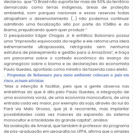
declarou que “O Brasil não suporta ter mais de 50% do território
demarcado como terras indígenas, áreas de proteção
ambiental, com parques nacionais e essas reservas todas
atrapalham o desenvolvimento (…) não podemos continuar
admitindo uma fiscalização xiita por parte do ICMBio e do
Ibama, prejudicando quem quer produzir.”
O pesquisador Edgar Chagas Jr. é enfático: Bolsonaro possui
uma “impressão equivocada da região e ele retoma uma ideia
extremamente ultrapassada, retrógrada sem nenhuma
estrutura de planejamento e gestão para a Amazônia”, e traça
um panorama sobre o contexto econômico do avanço do
agronegócio sobre o bioma e as declarações do economista
Paulo Guedes, apontado como ministro da fazenda caso eleito.
:.
Propostas de Bolsonaro para meio ambiente colocam o país em
risco, avisam ativistas
“Mas a intenção é facilitar, pelo que a gente observa nas
entrelinhas do que é dito pelo Paulo Guedes, a integração de
uma economia voraz, de uma economia monocultora, de uma
entrada cada vez maior, por exemplo da soja, através do sul do
Pará via Mato Grosso, que já é recorrente, mas implantar
possibilidades cada vez maiores da expansão do sistema
monocultor e a facilidade do grande capital”, analisa.
Na avaliação de Amaral, que também é professor do programa
de pós-graduação em geografia na UFPA, afirma que o simples