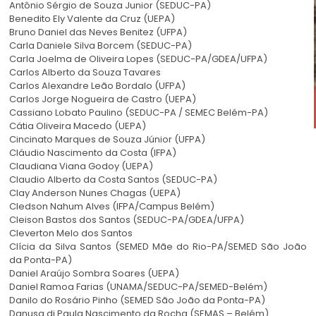
Antônio Sérgio de Souza Junior (SEDUC-PA)
Benedito Ely Valente da Cruz (UEPA)
Bruno Daniel das Neves Benitez (UFPA)
Carla Daniele Silva Borcem (SEDUC-PA)
Carla Joelma de Oliveira Lopes (SEDUC-PA/GDEA/UFPA)
Carlos Alberto da Souza Tavares
Carlos Alexandre Leão Bordalo (UFPA)
Carlos Jorge Nogueira de Castro (UEPA)
Cassiano Lobato Paulino (SEDUC-PA / SEMEC Belém-PA)
Cátia Oliveira Macedo (UEPA)
Cincinato Marques de Souza Júnior (UFPA)
Cláudio Nascimento da Costa (IFPA)
Claudiana Viana Godoy (UEPA)
Claudio Alberto da Costa Santos (SEDUC-PA)
Clay Anderson Nunes Chagas (UEPA)
Cledson Nahum Alves (IFPA/Campus Belém)
Cleison Bastos dos Santos (SEDUC-PA/GDEA/UFPA)
Cleverton Melo dos Santos
Clícia da Silva Santos (SEMED Mãe do Rio-PA/SEMED São João
da Ponta-PA)
Daniel Araújo Sombra Soares (UEPA)
Daniel Ramoa Farias (UNAMA/SEDUC-PA/SEMED-Belém)
Danilo do Rosário Pinho (SEMED São João da Ponta-PA)
Danusa di Paula Nascimento da Rocha (SEMAS – Belém)