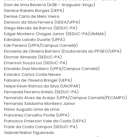
Davi de Lima Bezerra (AGB – Araguaia-Xingu)
Denilce Rabelo Borges (UEPA)
Denise Carla de Melo Vieira
Denison da Silva Ferreira (GDEA/UFPA)
Diego Mercês de Barros (SEDUC-PA)
Edgar Monteiro Chagas Junior (SEDUC-PA/UNAMA)
Edinaldo Lobato Duarte (UFPA)
Edir Pereira (UFPA/Campus Cametá)
Elcivania de Oliveira Barrero (Doutoranda do PPGEO/UFPA)
Eliomar Almeida (SEDUC-PA)
Emerson Souza Luz (SEDUC-PA)
Enivaldo Dias Monteiro (UFPA/Campus Cametá)
Evandro Carlos Costa Neves
Fabiano de Oliveira Bringel (UEPA)
Felipe Kevin Ramos da Silva (UNOPAR)
Fernanda Ferreira Antelo (SEDUC-PA)
Fernando Alves de Araújo (UFPA/Campus Cametá/FECAMPO)
Fernando Saldanha Monteiro Júnior
Flávio Augusto Lima de Lima
Franciney Carvalho Ponte (UFPA)
Francisco Emerson Vale da Costa (UEPA)
Frank da Costa Campos (SEDUC-PA)
Gabriel Nabor Figueiredo