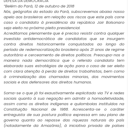
DEFESA DA DEMOCRACIA
“Belém do Pará, 12 de outubro de 2018
Nós, geógrafos do estado do Pará, subscrevemos abaixo nosso
apelo aos brasileiros em relação aos riscos que este país corre
caso o candidato à presidência da república Jair Bolsonaro
seja eleito no próximo pleito presidencial.
Acreditamos plenamente que é preciso resistir contra qualquer
investida antidemocrática de candidatos que se insurgem
contra direitos historicamente conquistados ao longo do
período de redemocratização brasileira após 21 anos de regime
autoritário e cerceamento de direitos políticos. Preocupa-nos a
maneira nada democrática que o referido candidato tem
elaborado suas estratégias de ação para o caso de ser eleito
com clara atenção à perda de direitos trabalhistas, bem como
à criminalização das chamadas minorias, dos movimentos
sociais e dos defensores dos direitos humanos.
Soma-se o que já foi exaustivamente explicitado via TV e redes
sociais quanto à sua negação em admitir a homoafetividade,
assim como os direitos indígenas e quilombolas instituídos na
Constituição Nacional de 1988. Acrescenta-se o caráter
entreguista de sua postura política expressa em seu plano de
governo quanto ao repasse das riquezas naturais do país
(notadamente da Amazônia), à iniciativa privada de países