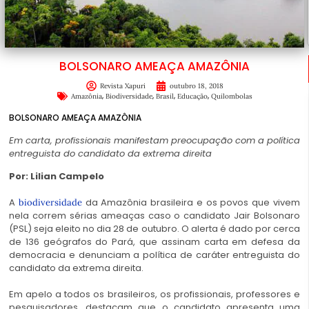
BOLSONARO AMEAÇA AMAZÔNIA
Revista Xapuri
outubro 18, 2018
,
,
,
,
Amazônia
Biodiversidade
Brasil
Educação
Quilombolas
BOLSONARO AMEAÇA AMAZÔNIA
Em carta, profissionais manifestam preocupação com a política
entreguista do candidato da extrema direita
Por: Lilian Campelo
A
da Amazônia brasileira e os povos que vivem
biodiversidade
nela correm sérias ameaças caso o candidato Jair Bolsonaro
(PSL) seja eleito no dia 28 de outubro. O alerta é dado por cerca
de 136 geógrafos do Pará, que assinam carta em defesa da
democracia e denunciam a política de caráter entreguista do
candidato da extrema direita.
Em apelo a todos os brasileiros, os profissionais, professores e
pesquisadores, destacam que o candidato apresenta uma