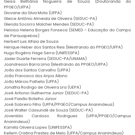
Geisa Bethânia Nogueira de Souza (Doutoranda do
PPGEO/UFPA)
Giovane da Silva Mota (UFPA)
Gleice Antônio Almeida de Oliveira (SEDUC-PA)
Glenda Socorro Malcher Mendes (SEDUC-PA)
Heloisa Helena Borges Fonseca (SEMED – Educação do Campo
de Parauapebas)
Herbert Luis Alfaia de Souza
Herique Heber dos Santos Reis (Mestrando do PPGEO/UFPA)
Hugo Rogério Hage Serra (UNIFESSPA)
Jader Duarte Ferreira (SEDUC-PA/UNAMA)
Joandreson Barra Lima (Mestrando do PPGEO/UFPA)
João dos Santos Carvalho (UFPA)
João Francisco dos Anjos Albino
João Márcio Palheta (UFPA)
Jonatha Rodrigo de Oliveira Lira (UEPA)
José Antonio Guilherme Junior (SEDUC-PA)
José Paixão Botelho Júnior
José Sobreiro Filho (UFPA/PPGEO/Campus Ananindeua)
José Walter Cassundé de Souza (SEDUC-PA)
Jovenildo Cardoso Rodrigues (UFPA/PPGEO/Campus
Ananindeua)
Kamilla Oliveira Lopes (UNIFESSPA)
Kellem Cristina Prestes de Melo (UFPA/Campus Ananindeua)