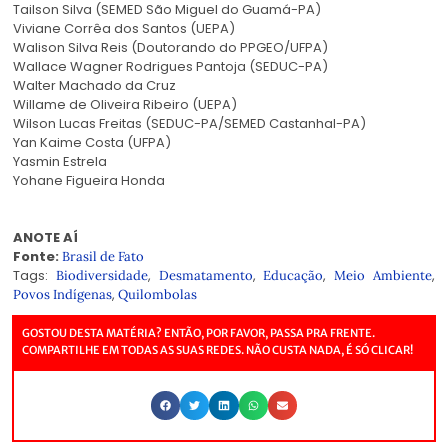
Tailson Silva (SEMED São Miguel do Guamá-PA)
Viviane Corrêa dos Santos (UEPA)
Walison Silva Reis (Doutorando do PPGEO/UFPA)
Wallace Wagner Rodrigues Pantoja (SEDUC-PA)
Walter Machado da Cruz
Willame de Oliveira Ribeiro (UEPA)
Wilson Lucas Freitas (SEDUC-PA/SEMED Castanhal-PA)
Yan Kaime Costa (UFPA)
Yasmin Estrela
Yohane Figueira Honda
ANOTE AÍ
Fonte:
Brasil de Fato
Tags:
,
,
,
,
Biodiversidade
Desmatamento
Educação
Meio Ambiente
,
Povos Indígenas
Quilombolas
GOSTOU DESTA MATÉRIA? ENTÃO, POR FAVOR, PASSA PRA FRENTE.
COMPARTILHE EM TODAS AS SUAS REDES. NÃO CUSTA NADA, É SÓ CLICAR!