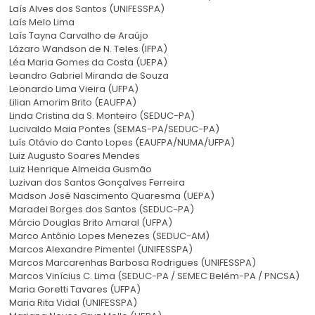
Laís Alves dos Santos (UNIFESSPA)
Laís Melo Lima
Laís Tayna Carvalho de Araújo
Lázaro Wandson de N. Teles (IFPA)
Léa Maria Gomes da Costa (UEPA)
Leandro Gabriel Miranda de Souza
Leonardo Lima Vieira (UFPA)
Lilian Amorim Brito (EAUFPA)
Linda Cristina da S. Monteiro (SEDUC-PA)
Lucivaldo Maia Pontes (SEMAS-PA/SEDUC-PA)
Luís Otávio do Canto Lopes (EAUFPA/NUMA/UFPA)
Luiz Augusto Soares Mendes
Luiz Henrique Almeida Gusmão
Luzivan dos Santos Gonçalves Ferreira
Madson José Nascimento Quaresma (UEPA)
Maradei Borges dos Santos (SEDUC-PA)
Márcio Douglas Brito Amaral (UFPA)
Marco Antônio Lopes Menezes (SEDUC-AM)
Marcos Alexandre Pimentel (UNIFESSPA)
Marcos Marcarenhas Barbosa Rodrigues (UNIFESSPA)
Marcos Vinícius C. Lima (SEDUC-PA / SEMEC Belém-PA / PNCSA)
Maria Goretti Tavares (UFPA)
Maria Rita Vidal (UNIFESSPA)