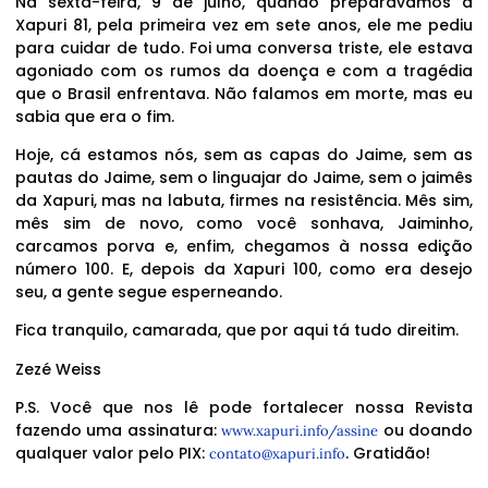
Na sexta-feira, 9 de julho, quando preparávamos a
Xapuri 81, pela primeira vez em sete anos, ele me pediu
para cuidar de tudo. Foi uma conversa triste, ele estava
agoniado com os rumos da doença e com a tragédia
que o Brasil enfrentava. Não falamos em morte, mas eu
sabia que era o fim.
Hoje, cá estamos nós, sem as capas do Jaime, sem as
pautas do Jaime, sem o linguajar do Jaime, sem o jaimês
da Xapuri, mas na labuta, firmes na resistência. Mês sim,
mês sim de novo, como você sonhava, Jaiminho,
carcamos porva e, enfim, chegamos à nossa edição
número 100. E, depois da Xapuri 100, como era desejo
seu, a gente segue esperneando.
Fica tranquilo, camarada, que por aqui tá tudo direitim.
Zezé Weiss
P.S. Você que nos lê pode fortalecer nossa Revista
fazendo uma assinatura:
ou doando
www.xapuri.info/assine
qualquer valor pelo PIX:
. Gratidão!
contato@xapuri.info