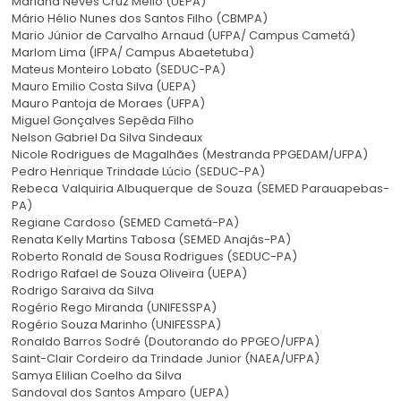
Mariana Neves Cruz Mello (UEPA)
Mário Hélio Nunes dos Santos Filho (CBMPA)
Mario Júnior de Carvalho Arnaud (UFPA/ Campus Cametá)
Marlom Lima (IFPA/ Campus Abaetetuba)
Mateus Monteiro Lobato (SEDUC-PA)
Mauro Emilio Costa Silva (UEPA)
Mauro Pantoja de Moraes (UFPA)
Miguel Gonçalves Sepêda Filho
Nelson Gabriel Da Silva Sindeaux
Nicole Rodrigues de Magalhães (Mestranda PPGEDAM/UFPA)
Pedro Henrique Trindade Lúcio (SEDUC-PA)
Rebeca Valquiria Albuquerque de Souza (SEMED Parauapebas-
PA)
Regiane Cardoso (SEMED Cametá-PA)
Renata Kelly Martins Tabosa (SEMED Anajás-PA)
Roberto Ronald de Sousa Rodrigues (SEDUC-PA)
Rodrigo Rafael de Souza Oliveira (UEPA)
Rodrigo Saraiva da Silva
Rogério Rego Miranda (UNIFESSPA)
Rogério Souza Marinho (UNIFESSPA)
Ronaldo Barros Sodré (Doutorando do PPGEO/UFPA)
Saint-Clair Cordeiro da Trindade Junior (NAEA/UFPA)
Samya Elilian Coelho da Silva
Sandoval dos Santos Amparo (UEPA)