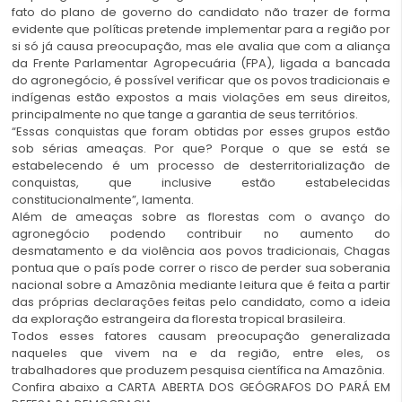
fato do plano de governo do candidato não trazer de forma
evidente que políticas pretende implementar para a região por
si só já causa preocupação, mas ele avalia que com a aliança
da Frente Parlamentar Agropecuária (FPA), ligada a bancada
do agronegócio, é possível verificar que os povos tradicionais e
indígenas estão expostos a mais violações em seus direitos,
principalmente no que tange a garantia de seus territórios.
“Essas conquistas que foram obtidas por esses grupos estão
sob sérias ameaças. Por que? Porque o que se está se
estabelecendo é um processo de desterritorialização de
conquistas, que inclusive estão estabelecidas
constitucionalmente”, lamenta.
Além de ameaças sobre as florestas com o avanço do
agronegócio podendo contribuir no aumento do
desmatamento e da violência aos povos tradicionais, Chagas
pontua que o país pode correr o risco de perder sua soberania
nacional sobre a Amazônia mediante leitura que é feita a partir
das próprias declarações feitas pelo candidato, como a ideia
da exploração estrangeira da floresta tropical brasileira.
Todos esses fatores causam preocupação generalizada
naqueles que vivem na e da região, entre eles, os
trabalhadores que produzem pesquisa científica na Amazônia.
Confira abaixo a CARTA ABERTA DOS GEÓGRAFOS DO PARÁ EM