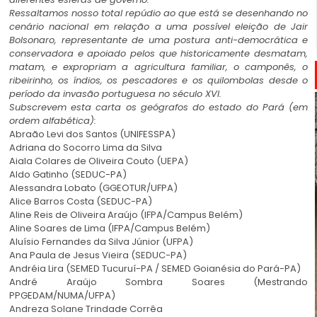
Ressaltamos nosso total repúdio ao que está se desenhando no
cenário nacional em relação a uma possível eleição de Jair
Bolsonaro, representante de uma postura anti-democrática e
conservadora e apoiado pelos que historicamente desmatam,
matam, e expropriam a agricultura familiar, o camponês, o
ribeirinho, os índios, os pescadores e os quilombolas desde o
período da invasão portuguesa no século XVI.
Subscrevem esta carta os geógrafos do estado do Pará (em
ordem alfabética):
Abraão Levi dos Santos (UNIFESSPA)
Adriana do Socorro Lima da Silva
Aiala Colares de Oliveira Couto (UEPA)
Aldo Gatinho (SEDUC-PA)
Alessandra Lobato (GGEOTUR/UFPA)
Alice Barros Costa (SEDUC-PA)
Aline Reis de Oliveira Araújo (IFPA/Campus Belém)
Aline Soares de Lima (IFPA/Campus Belém)
Aluísio Fernandes da Silva Júnior (UFPA)
Ana Paula de Jesus Vieira (SEDUC-PA)
Andréia Lira (SEMED Tucuruí-PA / SEMED Goianésia do Pará-PA)
André Araújo Sombra Soares (Mestrando
PPGEDAM/NUMA/UFPA)
Andreza Solane Trindade Corrêa