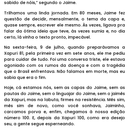
sabido de nóis,” segundo o Jaime.
Trilhamos uma linda jornada. Em 80 meses, Jaime fez
questão de decidir, mensalmente, o tema da capa e,
quase sempre, escrever ele mesmo. Às vezes, ligava pra
falar da ótima ideia que teve, às vezes sumia e, no dia
certo, lá vinha o texto pronto, impecável.
Na sexta-feira, 9 de julho, quando preparávamos a
Xapuri 81, pela primeira vez em sete anos, ele me pediu
para cuidar de tudo. Foi uma conversa triste, ele estava
agoniado com os rumos da doença e com a tragédia
que o Brasil enfrentava. Não falamos em morte, mas eu
sabia que era o fim.
Hoje, cá estamos nós, sem as capas do Jaime, sem as
pautas do Jaime, sem o linguajar do Jaime, sem o jaimês
da Xapuri, mas na labuta, firmes na resistência. Mês sim,
mês sim de novo, como você sonhava, Jaiminho,
carcamos porva e, enfim, chegamos à nossa edição
número 100. E, depois da Xapuri 100, como era desejo
seu, a gente segue esperneando.