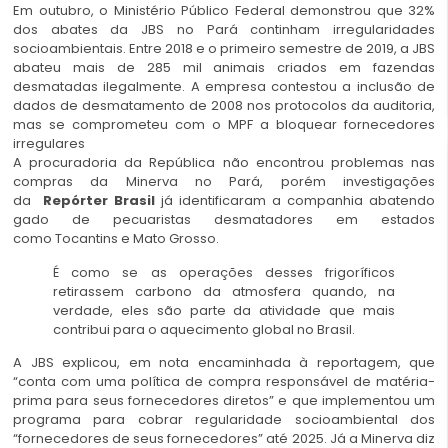
Em outubro, o Ministério Público Federal demonstrou que 32%
dos abates da JBS no Pará continham irregularidades
socioambientais. Entre 2018 e o primeiro semestre de 2019, a JBS
abateu mais de 285 mil animais criados em fazendas
desmatadas ilegalmente. A empresa contestou a inclusão de
dados de desmatamento de 2008 nos protocolos da auditoria,
mas se comprometeu com o MPF a bloquear fornecedores
irregulares
A procuradoria da República não encontrou problemas nas
compras da Minerva no Pará, porém investigações
da
Repórter Brasil
já identificaram a companhia abatendo
gado de pecuaristas desmatadores em estados
como Tocantins e Mato Grosso.
É como se as operações desses frigoríficos
retirassem carbono da atmosfera quando, na
verdade, eles são parte da atividade que mais
contribui para o aquecimento global no Brasil.
A JBS explicou, em nota encaminhada à
reportagem, que
“conta com uma política de compra responsável de matéria-
prima para seus fornecedores diretos” e que implementou um
programa para cobrar regularidade socioambiental dos
“fornecedores de seus fornecedores” até 2025. Já a Minerva diz