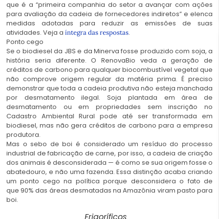
que é a “primeira companhia do setor a avançar com ações
para avaliação da cadeia de fornecedores indiretos” e elenca
medidas adotadas para reduzir as emissões de suas
atividades. Veja a
.
íntegra das respostas
Ponto cego
Se o biodiesel da JBS e da Minerva fosse produzido com soja, a
história seria diferente. O RenovaBio veda a geração de
créditos de carbono para qualquer biocombustível vegetal que
não comprove origem regular da matéria prima. É preciso
demonstrar que toda a cadeia produtiva não esteja manchada
por desmatamento ilegal. Soja plantada em área de
desmatamento ou em propriedades sem inscrição no
Cadastro Ambiental Rural pode até ser transformada em
biodiesel, mas não gera créditos de carbono para a empresa
produtora.
Mas o sebo de boi é considerado um resíduo do processo
industrial de fabricação de carne, por isso, a cadeia de criação
dos animais é desconsiderada — é como se sua origem fosse o
abatedouro, e não uma fazenda. Essa distinção acaba criando
um ponto cego na política porque desconsidera o fato de
que 90% das áreas desmatadas na Amazônia viram pasto para
boi.
Frigoríficos