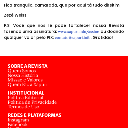
Fica tranquilo, camarada, que por aqui tá tudo direitim.
Zezé Weiss
P.S. Você que nos lê pode fortalecer nossa Revista
fazendo uma assinatura:
ou doando
www.xapuri.info/assine
qualquer valor pelo PIX:
. Gratidão!
contato@xapuri.info
SOBRE A REVISTA
Quem Somos
Nossa História
Missão e Valores
Quem Faz a Xapuri
INSTITUCIONAL
Política Editorial
Política de Privacidade
Termos de Uso
REDES E PLATAFORMAS
Instagram
Facebook