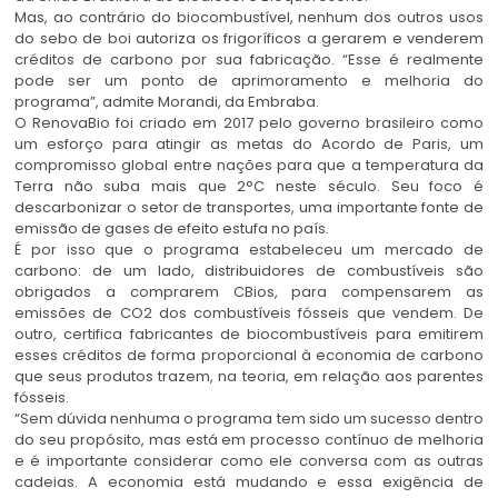
Mas, ao contrário do biocombustível, nenhum dos outros usos
do sebo de boi autoriza os frigoríficos a gerarem e venderem
créditos de carbono por sua fabricação. “Esse é realmente
pode ser um ponto de aprimoramento e melhoria do
programa”, admite Morandi, da Embraba.
O RenovaBio foi criado em 2017 pelo governo brasileiro como
um esforço para atingir as metas do Acordo de Paris, um
compromisso global entre nações para que a temperatura da
Terra não suba mais que 2°C neste século. Seu foco é
descarbonizar o setor de transportes, uma importante fonte de
emissão de gases de efeito estufa no país.
É por isso que o programa estabeleceu um mercado de
carbono: de um lado, distribuidores de combustíveis são
obrigados a comprarem CBios, para compensarem as
emissões de CO2 dos combustíveis fósseis que vendem. De
outro, certifica fabricantes de biocombustíveis para emitirem
esses créditos de forma proporcional à economia de carbono
que seus produtos trazem, na teoria, em relação aos parentes
fósseis.
“Sem dúvida nenhuma o programa tem sido um sucesso dentro
do seu propósito, mas está em processo contínuo de melhoria
e é importante considerar como ele conversa com as outras
cadeias. A economia está mudando e essa exigência de