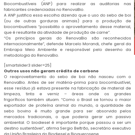
Biocombustíveis (ANP) para realizar as auditorias nas
fabricantes credenciadas no RenovaBio.
A ANP justifica essa escolha dizendo que o uso do sebo de boi
(ou de outras gorduras animais) para a produção de
biocombustíveis “possibilita o aproveitamento desse material,
que é resultante da atividade de produção de carne”.
“Os princípios gerais do RenovaBio são reconhecidos
internacionalmente”, defende Marcelo Morandi, chefe geral da
Embrapa Meio Ambiente e responsável pelo desenho da
metodologia do RenovaBio.
[smartslider3 slider=25]
Outros usos não geram crédito de carbono
O reaproveitamento do sebo de boi não nasceu com o
RenovaBio. Antes de ser matéria-prima para biocombustível,
esse resíduo já estava presente na fabricação de material de
limpeza, tinta e verniz – áreas onde os grandes
frigoríficos também atuam. “Como o Brasil se tornou o maior
exportador de proteína animal do mundo, a quantidade de
sebo bovino é muito grande para ser absorvida pelos
mercados tradicionais, o que poderia gerar um passivo
ambiental. O biodiesel é importante porque passou a ser um
destino sustentável”, afirma Sergio Beltrão, secretário executivo
da União Brasileira do Biodiesel e Bioquerosene.