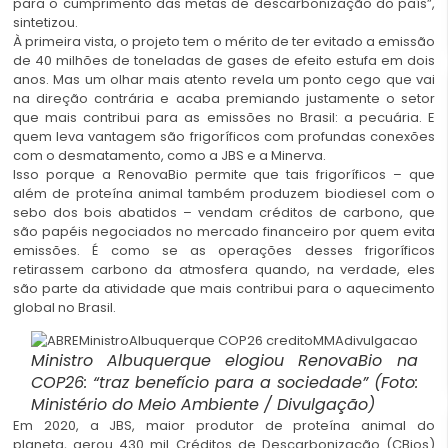
para o cumprimento das metas de descarbonização do país”,
sintetizou.
À primeira vista, o projeto tem o mérito de ter evitado a emissão
de 40 milhões de toneladas de gases de efeito estufa em dois
anos. Mas um olhar mais atento revela um ponto cego que vai
na direção contrária e acaba premiando justamente o setor
que mais contribui para as emissões no Brasil: a pecuária. E
quem leva vantagem são frigoríficos com profundas conexões
com o desmatamento, como a JBS e a Minerva.
Isso porque a RenovaBio permite que tais frigoríficos – que
além de proteína animal também produzem biodiesel com o
sebo dos bois abatidos – vendam créditos de carbono, que
são papéis negociados no mercado financeiro por quem evita
emissões. É como se as operações desses frigoríficos
retirassem carbono da atmosfera quando, na verdade, eles
são parte da atividade que mais contribui para o aquecimento
global no Brasil.
Ministro Albuquerque elogiou RenovaBio na
COP26: “traz benefício para a sociedade” (Foto:
Ministério do Meio Ambiente / Divulgação)
Em 2020, a JBS, maior produtor de proteína animal do
planeta, gerou 430 mil Créditos de Descarbonização (CBios)