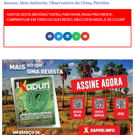
,
,
,
Imazon
Meio Ambiente
Observatório do Clima
Petróleo
GOSTOU DESTA MATÉRIA? ENTÃO, POR FAVOR, PASSA PRA FRENTE.
COMPARTILHE EM TODAS AS SUAS REDES. NÃO CUSTA NADA, É SÓ CLICAR!