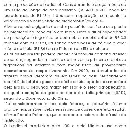
com a produção de biodiesel. Considerando o preço médio de
um CBio ao longo do ano passado (R$ 43), a JBS pode ter
lucrado mais de R$ 18 milhões com a operação, sem contar o
valor recebido pela venda do biocombustível em si.
A Minerva, outra gigante do setor pecuário, certificou sua planta
de biodiesel no RenovaBio em maio. Com a atual capacidade
de produção, o frigorífico poderia obter receita extra de R$ 3,3
milhões com os CBios, utilizando como base de cálculo o valor
médio do título (R$ 36) entre 1º de maio e 15 de outubro.
As duas empresas podem vender créditos de carbono apesar
de serem, segundo um cálculo do Imazon, o primeiro e o oitavo
frigoríficos da Amazônia com maior risco de provocarem
desmatamento, respectivamente. Em 2020, as derrubadas de
floresta nativa lideraram as emissões no país, respondendo
por 46% do total de gases de efeito estufa jogado na atmosfera
pelo Brasil. O segundo maior emissor é o setor agropecuário,
do qual a criação de gado de corte é a fatia principal (62%),
segundo o Observatório do Clima.
“Se considerarmos esses dois fatores, a pecuária é uma
grande responsável pelas emissões de gases de efeito estufa”,
afirma Renata Potenza, que coordena o esforço de cálculo da
instituição.
O biodiesel produzido pela JBS e pela Minerva usa como