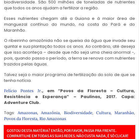
biodiversidade. São 500 milhões de toneladas de nutrientes
que todos os anos ajudam a fertilizar a região.
Esses nutrientes chegam até a Guiana e à maior área de
manguezal contínuo do mundo, na costa do Pará e do
Maranhão.
O ribeirinho amazônida não se queixa da água que invade seu
quintal e sua plantação todos os anos. Ao contrário, até deseja
que isso aconteça – desde que não seja uma cheia anormal -,
pois, quando passa o período, a terra se renova com nutrientes
trazidos pelas águas.
Talvez seja o maior programa de fertilização do solo de que se
tenha notícia.
., em “Povos da Floresta – Cultura,
Felício Pontes Jr
Resistência e Esperança” – Paulinas, 2017. Capa:
Adventure Club.
Tags:
,
,
,
,
,
Amazonas
Amazônia
Biodiversidade
Cultura
Maranhão
,
Povos da Floresta
Rio Amazonas
GOSTOU DESTA MATÉRIA? ENTÃO, POR FAVOR, PASSA PRA FRENTE.
COMPARTILHE EM TODAS AS SUAS REDES. NÃO CUSTA NADA, É SÓ CLICAR!