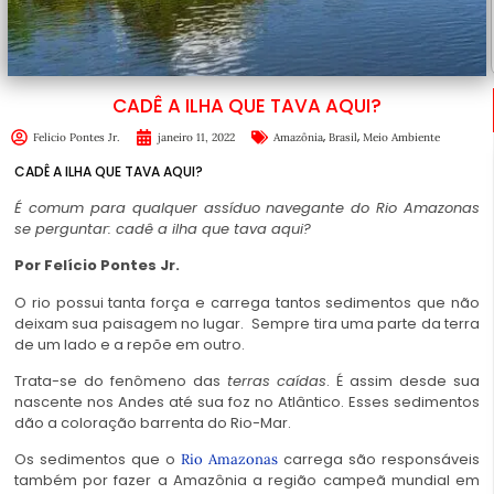
CADÊ A ILHA QUE TAVA AQUI?
,
,
Felicio Pontes Jr.
janeiro 11, 2022
Amazônia
Brasil
Meio Ambiente
CADÊ A ILHA QUE TAVA AQUI?
É comum para qualquer assíduo navegante do Rio Amazonas
se perguntar: cadê a ilha que tava aqui?
Por Felício Pontes Jr.
O rio possui tanta força e carrega tantos sedimentos que não
deixam sua paisagem no lugar. Sempre tira uma parte da terra
de um lado e a repõe em outro.
Trata-se do fenômeno das
terras caídas
. É assim desde sua
nascente nos Andes até sua foz no Atlântico. Esses sedimentos
dão a coloração barrenta do Rio-Mar.
Os sedimentos que o
carrega são responsáveis
Rio Amazonas
também por fazer a Amazônia a região campeã mundial em