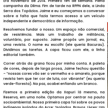
Era novembro de 2014. Primeiro fim de semana. Plena
campanha da Dilma. Fim de tarde na RPPN dele, a Linda
Serra dos Topázios. Jaime e eu começamos a conversar
sobre a falta que fazia termos acesso a um veículo
independente e democrático de informação.
Resolvemos fundar o nosso. Um espaço não comercial,
de resistência. Mais um trabalho de militância,
voluntário, por suposto. Jaime propôs um jornal; eu,
uma revista. O nome eu escolhi (ele queria Bacurau).
Dividimos as tarefas. A capa ficou com ele, a linha
editorial também.
Correr atrás da grana ficou por minha conta. A paleta
de cores, depois de larga prosa, Jaime fechou questão
– “nossas cores vão ser o vermelho e o amarelo, porque
revista tem que ter cor de luta, cor vibrante” (eu queria
verde-floresta). Na paz, acabei enfiando um branco.
Fizemos a primeira edição da Xapuri lá mesmo, na
Reserva, em uma noite. Optamos por centrar na pauta
socioambiental. Nossa primeira capa foi sobre os povos
indígenas isolados do Acre: ‘Isolados, Bravos, Livres: Um