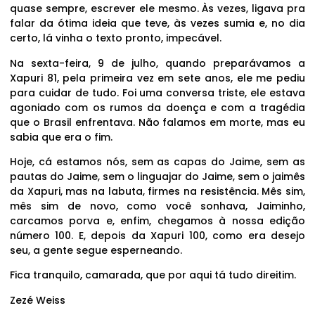
quase sempre, escrever ele mesmo. Às vezes, ligava pra
falar da ótima ideia que teve, às vezes sumia e, no dia
certo, lá vinha o texto pronto, impecável.
Na sexta-feira, 9 de julho, quando preparávamos a
Xapuri 81, pela primeira vez em sete anos, ele me pediu
para cuidar de tudo. Foi uma conversa triste, ele estava
agoniado com os rumos da doença e com a tragédia
que o Brasil enfrentava. Não falamos em morte, mas eu
sabia que era o fim.
Hoje, cá estamos nós, sem as capas do Jaime, sem as
pautas do Jaime, sem o linguajar do Jaime, sem o jaimês
da Xapuri, mas na labuta, firmes na resistência. Mês sim,
mês sim de novo, como você sonhava, Jaiminho,
carcamos porva e, enfim, chegamos à nossa edição
número 100. E, depois da Xapuri 100, como era desejo
seu, a gente segue esperneando.
Fica tranquilo, camarada, que por aqui tá tudo direitim.
Zezé Weiss