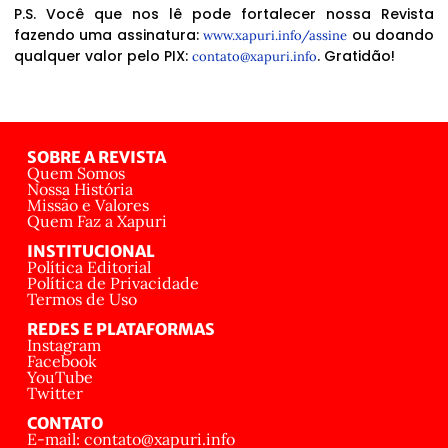
P.S. Você que nos lê pode fortalecer nossa Revista
fazendo uma assinatura:
ou doando
www.xapuri.info/assine
qualquer valor pelo PIX:
. Gratidão!
contato@xapuri.info
SOBRE A REVISTA
Quem Somos
Nossa História
Missão e Valores
Quem Faz a Xapuri
INSTITUCIONAL
Política Editorial
Política de Privacidade
Termos de Uso
REDES E PLATAFORMAS
Instagram
Facebook
YouTube
Twitter
CONTATO
E-mail: contato@xapuri.info