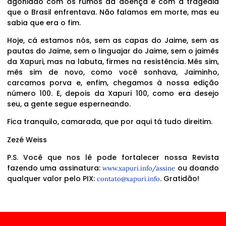
agoniado com os rumos da doença e com a tragédia
que o Brasil enfrentava. Não falamos em morte, mas eu
sabia que era o fim.
Hoje, cá estamos nós, sem as capas do Jaime, sem as
pautas do Jaime, sem o linguajar do Jaime, sem o jaimês
da Xapuri, mas na labuta, firmes na resistência. Mês sim,
mês sim de novo, como você sonhava, Jaiminho,
carcamos porva e, enfim, chegamos à nossa edição
número 100. E, depois da Xapuri 100, como era desejo
seu, a gente segue esperneando.
Fica tranquilo, camarada, que por aqui tá tudo direitim.
Zezé Weiss
P.S. Você que nos lê pode fortalecer nossa Revista
fazendo uma assinatura:
ou doando
www.xapuri.info/assine
qualquer valor pelo PIX:
. Gratidão!
contato@xapuri.info