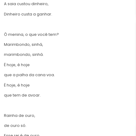
A saia custou dinheiro,
Dinheiro custa a ganhar.
Ô menina, o que você tem?
Marimbondo, sinhá,
marimbondo, sinhá.
É hoje, é hoje
que a palha da cana voa.
É hoje, é hoje
que tem de avoar.
Rainha de ouro,
de ouro só.
Esse rei é de ouro,