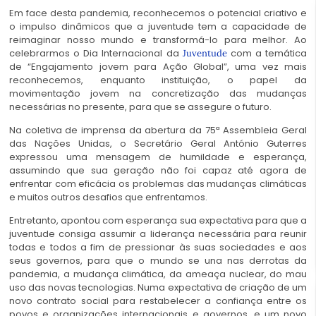
Em face desta pandemia, reconhecemos o potencial criativo e
o impulso dinâmicos que a juventude tem a capacidade de
reimaginar nosso mundo e transformá-lo para melhor. Ao
celebrarmos o Dia Internacional da
com a temática
Juventude
de “Engajamento jovem para Ação Global”, uma vez mais
reconhecemos, enquanto instituição, o papel da
movimentação jovem na concretização das mudanças
necessárias no presente, para que se assegure o futuro.
Na coletiva de imprensa da abertura da 75ª Assembleia Geral
das Nações Unidas, o Secretário Geral António Guterres
expressou uma mensagem de humildade e esperança,
assumindo que sua geração não foi capaz até agora de
enfrentar com eficácia os problemas das mudanças climáticas
e muitos outros desafios que enfrentamos.
Entretanto, apontou com esperança sua expectativa para que a
juventude consiga assumir a liderança necessária para reunir
todas e todos a fim de pressionar às suas sociedades e aos
seus governos, para que o mundo se una nas derrotas da
pandemia, a mudança climática, da ameaça nuclear, do mau
uso das novas tecnologias. Numa expectativa de criação de um
novo contrato social para restabelecer a confiança entre os
povos e organizações internacionais e governos, e um novo