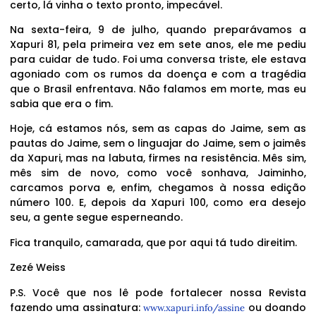
certo, lá vinha o texto pronto, impecável.
Na sexta-feira, 9 de julho, quando preparávamos a
Xapuri 81, pela primeira vez em sete anos, ele me pediu
para cuidar de tudo. Foi uma conversa triste, ele estava
agoniado com os rumos da doença e com a tragédia
que o Brasil enfrentava. Não falamos em morte, mas eu
sabia que era o fim.
Hoje, cá estamos nós, sem as capas do Jaime, sem as
pautas do Jaime, sem o linguajar do Jaime, sem o jaimês
da Xapuri, mas na labuta, firmes na resistência. Mês sim,
mês sim de novo, como você sonhava, Jaiminho,
carcamos porva e, enfim, chegamos à nossa edição
número 100. E, depois da Xapuri 100, como era desejo
seu, a gente segue esperneando.
Fica tranquilo, camarada, que por aqui tá tudo direitim.
Zezé Weiss
P.S. Você que nos lê pode fortalecer nossa Revista
fazendo uma assinatura:
ou doando
www.xapuri.info/assine