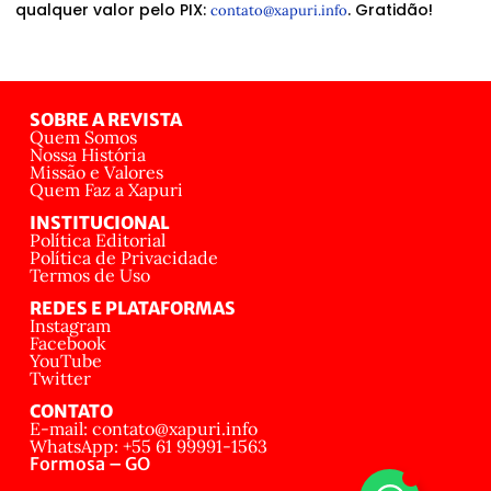
qualquer valor pelo PIX:
. Gratidão!
contato@xapuri.info
SOBRE A REVISTA
Quem Somos
Nossa História
Missão e Valores
Quem Faz a Xapuri
INSTITUCIONAL
Política Editorial
Política de Privacidade
Termos de Uso
REDES E PLATAFORMAS
Instagram
Facebook
YouTube
Twitter
CONTATO
E-mail: contato@xapuri.info
WhatsApp: +55 61 99991-1563
Formosa – GO