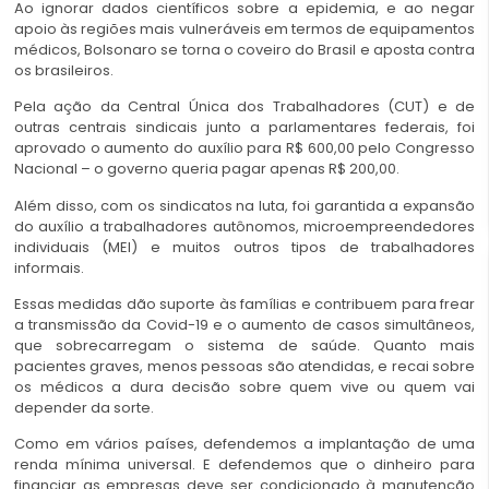
Ao ignorar dados científicos sobre a epidemia, e ao negar
apoio às regiões mais vulneráveis em termos de equipamentos
médicos, Bolsonaro se torna o coveiro do Brasil e aposta contra
os brasileiros.
Pela ação da Central Única dos Trabalhadores (CUT) e de
outras centrais sindicais junto a parlamentares federais, foi
aprovado o aumento do auxílio para R$ 600,00 pelo Congresso
Nacional – o governo queria pagar apenas R$ 200,00.
Além disso, com os sindicatos na luta, foi garantida a expansão
do auxílio a trabalhadores autônomos, microempreendedores
individuais (MEI) e muitos outros tipos de trabalhadores
informais.
Essas medidas dão suporte às famílias e contribuem para frear
a transmissão da Covid-19 e o aumento de casos simultâneos,
que sobrecarregam o sistema de saúde. Quanto mais
pacientes graves, menos pessoas são atendidas, e recai sobre
os médicos a dura decisão sobre quem vive ou quem vai
depender da sorte.
Como em vários países, defendemos a implantação de uma
renda mínima universal. E defendemos que o dinheiro para
financiar as empresas deve ser condicionado à manutenção