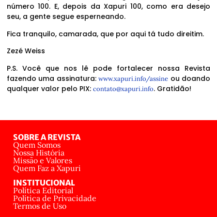
número 100. E, depois da Xapuri 100, como era desejo
seu, a gente segue esperneando.
Fica tranquilo, camarada, que por aqui tá tudo direitim.
Zezé Weiss
P.S. Você que nos lê pode fortalecer nossa Revista
fazendo uma assinatura:
ou doando
www.xapuri.info/assine
qualquer valor pelo PIX:
. Gratidão!
contato@xapuri.info
SOBRE A REVISTA
Quem Somos
Nossa História
Missão e Valores
Quem Faz a Xapuri
INSTITUCIONAL
Política Editorial
Política de Privacidade
Termos de Uso