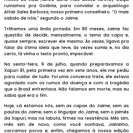
rumamos pra Goiânia, para convidar o arqueólogo
Altair Sales Barbosa, nosso primeiro conselheiro. “O mais
sabido de nóis,” segundo o Jaime.
Trilhamos uma linda jornada. Em 80 meses, Jaime fez
questão de decidir, mensalmente, o tema da capa e,
quase sempre, escrever ele mesmo. Às vezes, ligava pra
falar da ótima ideia que teve, às vezes sumia e, no dia
certo, lá vinha o texto pronto, impecável.
Na sexta-feira, 9 de julho, quando preparávamos a
Xapuri 81, pela primeira vez em sete anos, ele me pediu
para cuidar de tudo. Foi uma conversa triste, ele estava
agoniado com os rumos da doença e com a tragédia
que o Brasil enfrentava. Não falamos em morte, mas eu
sabia que era o fim.
Hoje, cá estamos nós, sem as capas do Jaime, sem as
pautas do Jaime, sem o linguajar do Jaime, sem o jaimês
da Xapuri, mas na labuta, firmes na resistência. Mês sim,
mês sim de novo, como você sonhava, Jaiminho,
carcamos porva e, enfim, chegamos à nossa edição