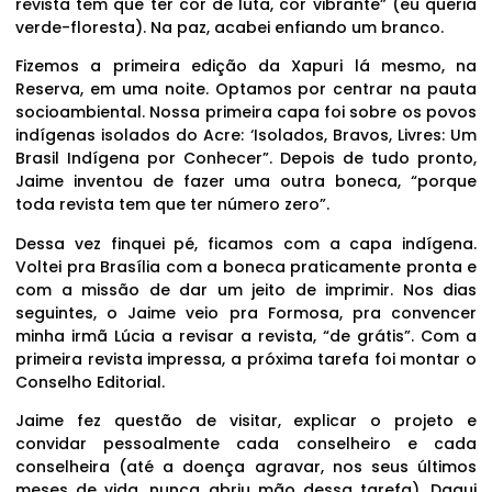
revista tem que ter cor de luta, cor vibrante” (eu queria
verde-floresta). Na paz, acabei enfiando um branco.
Fizemos a primeira edição da Xapuri lá mesmo, na
Reserva, em uma noite. Optamos por centrar na pauta
socioambiental. Nossa primeira capa foi sobre os povos
indígenas isolados do Acre: ‘Isolados, Bravos, Livres: Um
Brasil Indígena por Conhecer”. Depois de tudo pronto,
Jaime inventou de fazer uma outra boneca, “porque
toda revista tem que ter número zero”.
Dessa vez finquei pé, ficamos com a capa indígena.
Voltei pra Brasília com a boneca praticamente pronta e
com a missão de dar um jeito de imprimir. Nos dias
seguintes, o Jaime veio pra Formosa, pra convencer
minha irmã Lúcia a revisar a revista, “de grátis”. Com a
primeira revista impressa, a próxima tarefa foi montar o
Conselho Editorial.
Jaime fez questão de visitar, explicar o projeto e
convidar pessoalmente cada conselheiro e cada
conselheira (até a doença agravar, nos seus últimos
meses de vida, nunca abriu mão dessa tarefa). Daqui