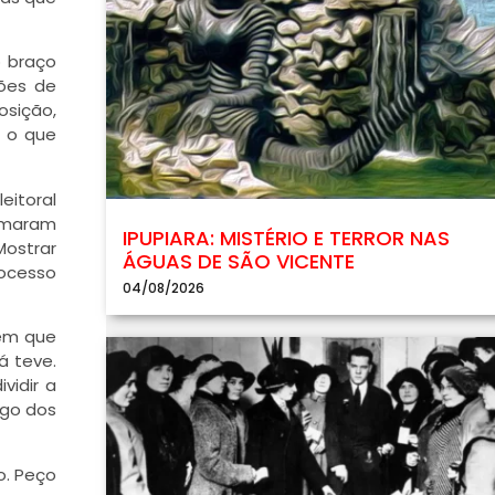
o braço
hões de
osição,
r o que
eitoral
armaram
IPUPIARA: MISTÉRIO E TERROR NAS
Mostrar
ÁGUAS DE SÃO VICENTE
rocesso
04/08/2026
bem que
á teve.
vidir a
ogo dos
o. Peço