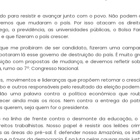
nido para resistir e avançar junto com o povo. Não podem
ernos que mudaram o país. Por isso atacam os direit
ego, a previdência, as universidades públicas, o Bolsa Fam
e que fizeram o país crescer.
ia que me proibiram de ser candidato, fizeram uma camp
botaram lá esse governo de destruição do país. É muito g
sição com propostas de mudança, e devemos refletir sob
o
, rumo ao 7
. Congresso Nacional.
s,
movimentos e lideranças que propõem retomar o cres
obo e outros responsáveis pelo resultado da eleição podem
dão uma palavra contra a política econômica que rou
ecer ainda mais os ricos. Nem contra a entrega do pat
es querem, seja quem for o presidente.
s na linha de frente contra o desmonte da educação, o
itos trabalhistas. Nosso papel é resistir aos leilões cri
s as áreas do pré-sal. É defender nossa Amazônia, os ind
a e a favor da democracia. É na luta pelas causas mais jus