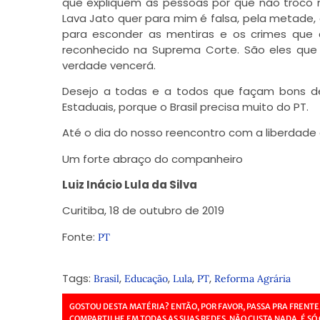
que expliquem às pessoas por que não troco m
Lava Jato quer para mim é falsa, pela metade,
para esconder as mentiras e os crimes que 
reconhecido na Suprema Corte. São eles qu
verdade vencerá.
Desejo a todas e a todos que façam bons d
Estaduais, porque o Brasil precisa muito do PT.
Até o dia do nosso reencontro com a liberdade 
Um forte abraço do companheiro
Luiz Inácio Lula da Silva
Curitiba, 18 de outubro de 2019
Fonte:
PT
Tags:
,
,
,
,
Brasil
Educação
Lula
PT
Reforma Agrária
GOSTOU DESTA MATÉRIA? ENTÃO, POR FAVOR, PASSA PRA FRENTE
COMPARTILHE EM TODAS AS SUAS REDES. NÃO CUSTA NADA, É SÓ 