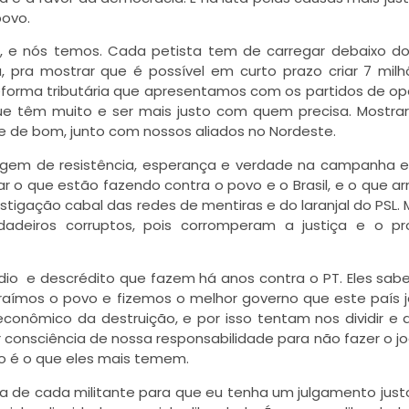
povo.
e, e nós temos. Cada petista tem de carregar debaixo d
 pra mostrar que é possível em curto prazo criar 7 mil
orma tributária que apresentamos com os partidos de op
ue têm muito e ser mais justo com quem precisa. Mostra
 de bom, junto com nossos aliados no Nordeste.
gem de resistência, esperança e verdade na campanha el
 o que estão fazendo contra o povo e o Brasil, e o que 
stigação cabal das redes de mentiras e do laranjal do PSL. 
dadeiros corruptos, pois corromperam a justiça e o p
dio
e descrédito que fazem há anos contra o PT. Eles sa
raímos o povo e fizemos o melhor governo que este país j
onômico da destruição, e por isso tentam nos dividir e di
 consciência de nossa responsabilidade para não fazer o j
vo é o que eles mais temem.
ta de cada militante para que eu tenha um julgamento just