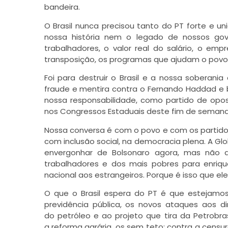
bandeira.
O Brasil nunca precisou tanto do PT forte e u
nossa história nem o legado de nossos gov
trabalhadores, o valor real do salário, o empr
transposição, os programas que ajudam o povo 
Foi para destruir o Brasil e a nossa soberan
fraude e mentira contra o Fernando Haddad e 
nossa responsabilidade, como partido de opo
nos Congressos Estaduais deste fim de semana
Nossa conversa é com o povo e com os partido
com inclusão social, na democracia plena. A Gl
envergonhar de Bolsonaro agora, mas não 
trabalhadores e dos mais pobres para enriqu
nacional aos estrangeiros. Porque é isso que el
O que o Brasil espera do PT é que estejamo
previdência pública, os novos ataques aos dire
do petróleo e ao projeto que tira da Petrobra
a reforma agrária, os sem teto; contra a censur