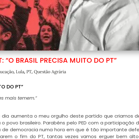
: “O BRASIL PRECISA MUITO DO PT”
,
,
,
ucação
Lula
PT
Questão Agrária
TO DO PT”
les mais temem.”
 dia aumenta o meu orgulho deste partido que criamos d
 o povo brasileiro. Parabéns pelo PED com a participação 
aula de democracia numa hora em que é tão importante def
etarem o fim do PT, tantas vezes vamos erguer bem alt