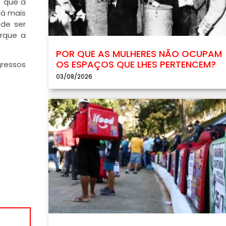
e que a
dá mais
 de ser
rque a
POR QUE AS MULHERES NÃO OCUPAM
OS ESPAÇOS QUE LHES PERTENCEM?
gressos
03/08/2026