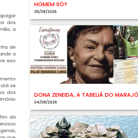
HOMEM SÓ?
05/08/2026
 apagar
os dos
ília, a
anha de
rande a
re isso
cimento
 até se
ba dos
DONA ZENEIDA, A TABELIÃ DO MARAJ
rimônio
04/08/2026
 fim da
minosos
ígenas,
tas que