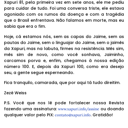
Xapuri 81, pela primeira vez em sete anos, ele me pediu
para cuidar de tudo. Foi uma conversa triste, ele estava
agoniado com os rumos da doença e com a tragédia
que o Brasil enfrentava. Não falamos em morte, mas eu
sabia que era o fim.
Hoje, cá estamos nós, sem as capas do Jaime, sem as
pautas do Jaime, sem o linguajar do Jaime, sem o jaimês
da Xapuri, mas na labuta, firmes na resistência. Mês sim,
mês sim de novo, como você sonhava, Jaiminho,
carcamos porva e, enfim, chegamos à nossa edição
número 100. E, depois da Xapuri 100, como era desejo
seu, a gente segue esperneando.
Fica tranquilo, camarada, que por aqui tá tudo direitim.
Zezé Weiss
P.S. Você que nos lê pode fortalecer nossa Revista
fazendo uma assinatura:
ou doando
www.xapuri.info/assine
qualquer valor pelo PIX:
. Gratidão!
contato@xapuri.info