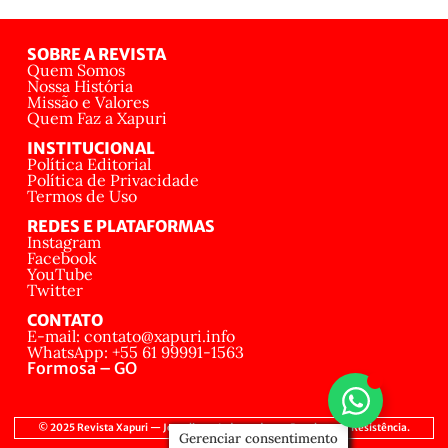
SOBRE A REVISTA
Quem Somos
Nossa História
Missão e Valores
Quem Faz a Xapuri
INSTITUCIONAL
Política Editorial
Política de Privacidade
Termos de Uso
REDES E PLATAFORMAS
Instagram
Facebook
YouTube
Twitter
CONTATO
E-mail: contato@xapuri.info
WhatsApp: +55 61 99991-1563
Formosa – GO
© 2025 Revista Xapuri — Jornalismo Independente, Popular e de Resistência.
Gerenciar consentimento