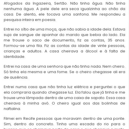
Afogados da Ingazeira, Sertão. Não tinha água. Não tinha
nenhuma água. A pele dele era seca igualzinha ao chão da
casa. De alento, ele tocava uma sanfona. Me respondeu a
pesquisa inteira em poesia.
Entrei no sítio de uma moça, que não sabia a idade dela. Estava
suja de sangue de apanhar do marido que bebia do lado. Ela
me trouxe o saco de documento, fiz as contas, 35 anos.
Formou-se uma fila. Fiz as contas da idade de vinte pessoas,
crianças e adultos. A casa cheirava a álcool e à falta de
identidade.
Entrei na casa de uma senhora que não tinha nada. Nem cheiro.
Só tinha ela mesma e uma fome. Se o cheiro chegasse ali era
de ausência.
Entrei numa casa que não tinha luz elétrica e perguntei o que
ela compraria quando chegasse luz. Ela falou que já tinha e me
trouxe uma lâmpada dentro de uma caixa de sapato. Essa casa
cheirava à minha avó. O cheiro igual aos das bolinhas de
naftalina.
Filmei em Recife pessoas que moravam dentro de uma ponte.
Sim, dentro do concreto. Tinha uma escada do rio para o