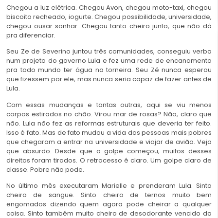
Chegou a luz elétrica. Chegou Avon, chegou moto-taxi, chegou
biscoito recheado, iogurte. Chegou possibilidade, universidade,
chegou ousar sonhar. Chegou tanto cheiro junto, que não dá
pra diferenciar.
Seu Ze de Severino juntou três comunidades, conseguiu verba
num projeto do governo Lula e fez uma rede de encanamento
pra todo mundo ter água na torneira. Seu Zé nunca esperou
que fizessem por ele, mas nunca seria capaz de fazer antes de
Lula.
Com essas mudanças e tantas outras, aqui se viu menos
corpos estirados no chão. Virou mar de rosas? Não, claro que
não. Lula não fez as reformas estruturais que deveria ter feito.
Isso é fato. Mas de fato mudou a vida das pessoas mais pobres
que chegaram a entrar na universidade e viajar de avião. Veja
que absurdo. Desde que o golpe começou, muitos desses
direitos foram tirados. O retrocesso é claro. Um golpe claro de
classe. Pobre não pode.
No último mês executaram Marielle e prenderam Lula. Sinto
cheiro de sangue. Sinto cheiro de ternos muito bem
engomados dizendo quem agora pode cheirar a qualquer
coisa. Sinto também muito cheiro de desodorante vencido da