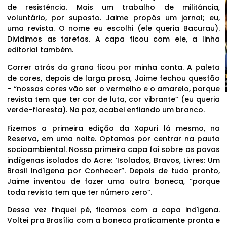
de resistência. Mais um trabalho de militância,
voluntário, por suposto. Jaime propôs um jornal; eu,
uma revista. O nome eu escolhi (ele queria Bacurau).
Dividimos as tarefas. A capa ficou com ele, a linha
editorial também.
Correr atrás da grana ficou por minha conta. A paleta
de cores, depois de larga prosa, Jaime fechou questão
– “nossas cores vão ser o vermelho e o amarelo, porque
revista tem que ter cor de luta, cor vibrante” (eu queria
verde-floresta). Na paz, acabei enfiando um branco.
Fizemos a primeira edição da Xapuri lá mesmo, na
Reserva, em uma noite. Optamos por centrar na pauta
socioambiental. Nossa primeira capa foi sobre os povos
indígenas isolados do Acre: ‘Isolados, Bravos, Livres: Um
Brasil Indígena por Conhecer”. Depois de tudo pronto,
Jaime inventou de fazer uma outra boneca, “porque
toda revista tem que ter número zero”.
Dessa vez finquei pé, ficamos com a capa indígena.
Voltei pra Brasília com a boneca praticamente pronta e