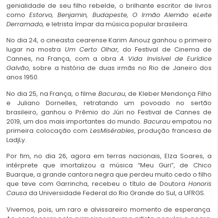
genialidade de seu filho rebelde, o brilhante escritor de livros
como
Estorvo, Benjamin, Budapeste, O Irmão Alemão
e
Leite
Derramado,
e letrista ímpar da música popular brasileira.
No dia 24, o cineasta cearense Karim Ainouz ganhou o primeiro
lugar na mostra
Um Certo Olhar,
do Festival de Cinema de
Cannes, na França, com a obra
A Vida Invisível de Eurídice
Galvão
, sobre a história de duas irmãs no Rio de Janeiro dos
anos 1950.
No dia 25, na França, o filme
Bacurau
, de Kleber Mendonça Filho
e Juliano Dornelles, retratando um povoado no sertão
brasileiro, ganhou o Prêmio do Júri no Festival de Cannes de
2019, um dos mais importantes do mundo.
Bacurau
empatou na
primeira colocação com
LesMisérables
, produção francesa de
LadjLy.
Por fim, no dia 26, agora em terras nacionais, Elza Soares, a
intérprete que imortalizou a música “Meu Guri”, de Chico
Buarque, a grande cantora negra que perdeu muito cedo o filho
que teve com Garrincha, recebeu o título de Doutora
Honoris
Causa
da Universidade Federal do Rio Grande do Sul, a UFRGS.
Vivemos, pois, um raro e alvissareiro momento de esperança.