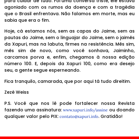
para cuidar de tudo. Foi uma conversa triste, ele estava
agoniado com os rumos da doença e com a tragédia
que o Brasil enfrentava. Não falamos em morte, mas eu
sabia que era o fim.
Hoje, cá estamos nós, sem as capas do Jaime, sem as
pautas do Jaime, sem o linguajar do Jaime, sem o jaimês
da Xapuri, mas na labuta, firmes na resistência. Mês sim,
mês sim de novo, como você sonhava, Jaiminho,
carcamos porva e, enfim, chegamos à nossa edição
número 100. E, depois da Xapuri 100, como era desejo
seu, a gente segue esperneando.
Fica tranquilo, camarada, que por aqui tá tudo direitim.
Zezé Weiss
P.S. Você que nos lê pode fortalecer nossa Revista
fazendo uma assinatura:
ou doando
www.xapuri.info/assine
qualquer valor pelo PIX:
. Gratidão!
contato@xapuri.info