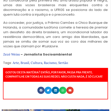
Ao condecorar pela primeira vez uma artista popular e negra,
umas das vozes brasileiras mais eloquentes contra a
discriminação e o racismo, a UFRGS se posiciona do lado de
quem luta contra a injustiça e o preconceito.
Ao conceder, por justiça, o Prêmio Camões a Chico Buarque de
Holanda, a comunidade lusófona comete a heresia de premiar
um desafeto da direita brasileira, um incondicional lutador da
resistência democrática, um caro amigo das liberdades, que
jamais se omitiu de somar sua voz ao coro das milhares de
vozes que clamam por #LulaLivre.
– Jornalista Socioambiental
Zezé Weiss
Tags:
,
,
,
,
Arte
Brasil
Cultura
Racismo
Sertão
GOSTOU DESTA MATÉRIA? ENTÃO, POR FAVOR, PASSA PRA FRENTE.
COMPARTILHE EM TODAS AS SUAS REDES. NÃO CUSTA NADA, É SÓ CLICAR!