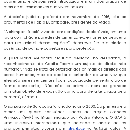
quarentena e depois será introduzida em um dos grupos de
mais de 50 chimpanzés que vivem no local.
A decisão judicial, proferida em novembro de 2016, cita os
argumentos de Pablo Buompadre, presidente da Afada.
“A chimpanzé está vivendo em condições deploráveis, em uma
jaula com chão e paredes de cimento, extremamente pequena
para um animal dessa espécie”, descreve. Ele cita ainda a
ausência de palha e cobertores para proteção.
A juíza Maria Alejandra Maurício destaca, no despacho, o
reconhecimento de Cecília “como um sujeito de direito não
humano”. “Não se trata de outorgar aos animais os direitos dos
seres humanos, mas de aceitar e entender de uma vez que
eles são seres sencientes [com capacidade de sentir algo de
forma consciente]. Não são os animais, nem os grandes
primatas objeto de exposição como obra de arte criada pelo
homem”, afirmou.
O santuário de Sorocaba foi criado no ano 2000. É o primeiro e o
maior dos quatro santuários filiados ao Projeto Grandes
Primatas (GAP) no Brasil, iniciado por Pedro Ynterian. O GAP é
uma iniciativa internacional que defende o direito de os
grandes primatas viverem em
no
habitat
deles. A
liberdade