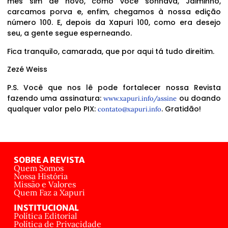
mês sim de novo, como você sonhava, Jaiminho,
carcamos porva e, enfim, chegamos à nossa edição
número 100. E, depois da Xapuri 100, como era desejo
seu, a gente segue esperneando.
Fica tranquilo, camarada, que por aqui tá tudo direitim.
Zezé Weiss
P.S. Você que nos lê pode fortalecer nossa Revista
fazendo uma assinatura:
ou doando
www.xapuri.info/assine
qualquer valor pelo PIX:
. Gratidão!
contato@xapuri.info
SOBRE A REVISTA
Quem Somos
Nossa História
Missão e Valores
Quem Faz a Xapuri
INSTITUCIONAL
Política Editorial
Política de Privacidade