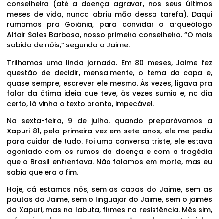
conselheira (até a doença agravar, nos seus últimos
meses de vida, nunca abriu mão dessa tarefa). Daqui
rumamos pra Goiânia, para convidar o arqueólogo
Altair Sales Barbosa, nosso primeiro conselheiro. “O mais
sabido de nóis,” segundo o Jaime.
Trilhamos uma linda jornada. Em 80 meses, Jaime fez
questão de decidir, mensalmente, o tema da capa e,
quase sempre, escrever ele mesmo. Às vezes, ligava pra
falar da ótima ideia que teve, às vezes sumia e, no dia
certo, lá vinha o texto pronto, impecável.
Na sexta-feira, 9 de julho, quando preparávamos a
Xapuri 81, pela primeira vez em sete anos, ele me pediu
para cuidar de tudo. Foi uma conversa triste, ele estava
agoniado com os rumos da doença e com a tragédia
que o Brasil enfrentava. Não falamos em morte, mas eu
sabia que era o fim.
Hoje, cá estamos nós, sem as capas do Jaime, sem as
pautas do Jaime, sem o linguajar do Jaime, sem o jaimês
da Xapuri, mas na labuta, firmes na resistência. Mês sim,