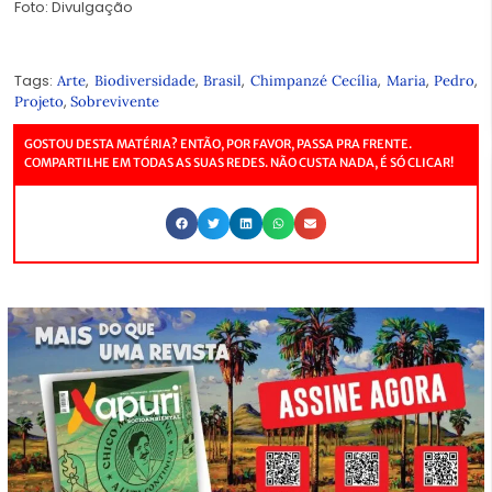
Foto: Divulgação
Tags:
,
,
,
,
,
,
Arte
Biodiversidade
Brasil
Chimpanzé Cecília
Maria
Pedro
,
Projeto
Sobrevivente
GOSTOU DESTA MATÉRIA? ENTÃO, POR FAVOR, PASSA PRA FRENTE.
COMPARTILHE EM TODAS AS SUAS REDES. NÃO CUSTA NADA, É SÓ CLICAR!