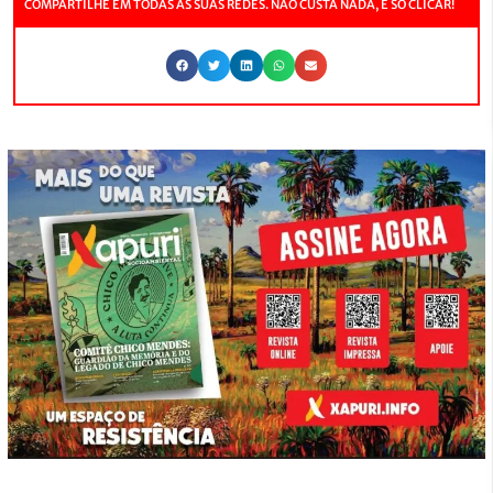
COMPARTILHE EM TODAS AS SUAS REDES. NÃO CUSTA NADA, É SÓ CLICAR!