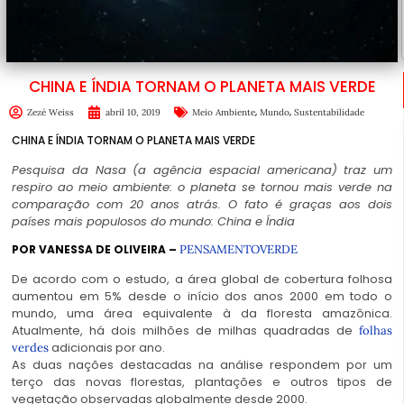
CHINA E ÍNDIA TORNAM O PLANETA MAIS VERDE
,
,
Zezé Weiss
abril 10, 2019
Meio Ambiente
Mundo
Sustentabilidade
CHINA E ÍNDIA TORNAM O PLANETA MAIS VERDE
Pesquisa da Nasa (a agência espacial americana) traz um
respiro ao meio ambiente: o planeta se tornou mais verde na
comparação com 20 anos atrás. O fato é graças aos dois
países mais populosos do mundo: China e Índia
POR VANESSA DE OLIVEIRA –
PENSAMENTOVERDE
De acordo com o estudo, a área global de cobertura folhosa
aumentou em 5% desde o início dos anos 2000 em todo o
mundo, uma área equivalente à da floresta amazônica.
Atualmente, há dois milhões de milhas quadradas de
folhas
adicionais por ano.
verdes
As duas nações destacadas na análise respondem por um
terço das novas florestas, plantações e outros tipos de
vegetação observadas globalmente desde 2000.