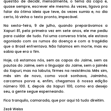
questão de decidir, mensalmente, o tema da capa e,
quase sempre, escrever ele mesmo. Às vezes, ligava pra
falar da ótima ideia que teve, às vezes sumia e, no dia
certo, lá vinha o texto pronto, impecável.
Na sexta-feira, 9 de julho, quando preparávamos a
Xapuri 81, pela primeira vez em sete anos, ele me pediu
para cuidar de tudo. Foi uma conversa triste, ele estava
agoniado com os rumos da doença e com a tragédia
que o Brasil enfrentava. Não falamos em morte, mas eu
sabia que era o fim.
Hoje, cá estamos nós, sem as capas do Jaime, sem as
pautas do Jaime, sem o linguajar do Jaime, sem o jaimês
da Xapuri, mas na labuta, firmes na resistência. Mês sim,
mês sim de novo, como você sonhava, Jaiminho,
carcamos porva e, enfim, chegamos à nossa edição
número 100. E, depois da Xapuri 100, como era desejo
seu, a gente segue esperneando.
Fica tranquilo, camarada, que por aqui tá tudo direitim.
Zezé Weiss