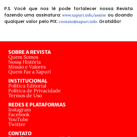
P.S. Você que nos lê pode fortalecer nossa Revista
fazendo uma assinatura:
ou doando
www.xapuri.info/assine
qualquer valor pelo PIX:
. Gratidão!
contato@xapuri.info
SOBRE A REVISTA
Quem Somos
Nossa História
Missão e Valores
Quem Faz a Xapuri
INSTITUCIONAL
Política Editorial
Política de Privacidade
Termos de Uso
REDES E PLATAFORMAS
Instagram
Facebook
YouTube
Twitter
CONTATO