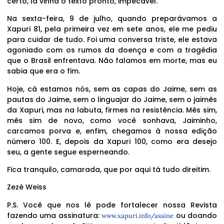
certo, lá vinha o texto pronto, impecável.
Na sexta-feira, 9 de julho, quando preparávamos a
Xapuri 81, pela primeira vez em sete anos, ele me pediu
para cuidar de tudo. Foi uma conversa triste, ele estava
agoniado com os rumos da doença e com a tragédia
que o Brasil enfrentava. Não falamos em morte, mas eu
sabia que era o fim.
Hoje, cá estamos nós, sem as capas do Jaime, sem as
pautas do Jaime, sem o linguajar do Jaime, sem o jaimês
da Xapuri, mas na labuta, firmes na resistência. Mês sim,
mês sim de novo, como você sonhava, Jaiminho,
carcamos porva e, enfim, chegamos à nossa edição
número 100. E, depois da Xapuri 100, como era desejo
seu, a gente segue esperneando.
Fica tranquilo, camarada, que por aqui tá tudo direitim.
Zezé Weiss
P.S. Você que nos lê pode fortalecer nossa Revista
fazendo uma assinatura:
ou doando
www.xapuri.info/assine