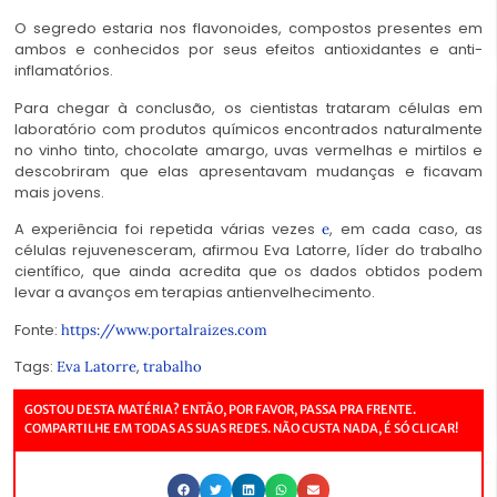
O segredo estaria nos flavonoides, compostos presentes em
ambos e conhecidos por seus efeitos antioxidantes e anti-
inflamatórios.
Para chegar à conclusão, os cientistas trataram células em
laboratório com produtos químicos encontrados naturalmente
no vinho tinto, chocolate amargo, uvas vermelhas e mirtilos e
descobriram que elas apresentavam mudanças e ficavam
mais jovens.
A experiência foi repetida várias vezes
, em cada caso, as
e
células rejuvenesceram, afirmou Eva Latorre, líder do trabalho
científico, que ainda acredita que os dados obtidos podem
levar a avanços em terapias antienvelhecimento.
Fonte:
https://www.portalraizes.com
Tags:
,
Eva Latorre
trabalho
GOSTOU DESTA MATÉRIA? ENTÃO, POR FAVOR, PASSA PRA FRENTE.
COMPARTILHE EM TODAS AS SUAS REDES. NÃO CUSTA NADA, É SÓ CLICAR!