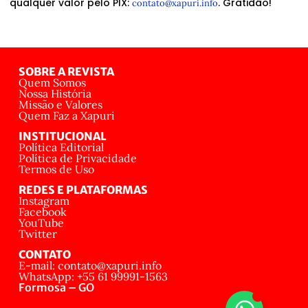
qualquer valor pelo PIX:
. Gratidão!
contato@xapuri.info
SOBRE A REVISTA
Quem Somos
Nossa História
Missão e Valores
Quem Faz a Xapuri
INSTITUCIONAL
Política Editorial
Política de Privacidade
Termos de Uso
REDES E PLATAFORMAS
Instagram
Facebook
YouTube
Twitter
CONTATO
E-mail: contato@xapuri.info
WhatsApp: +55 61 99991-1563
Formosa – GO