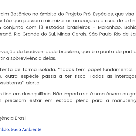
dim Botânico no âmbito do Projeto Pró-Espécies, que visa
stão que possam minimizar as ameaças e o risco de exti
conjunto com 13 estados brasileiros – Maranhão, Bahia
aná, Rio Grande do Sul, Minas Gerais, São Paulo, Rio de Ja
ação da biodiversidade brasileira, que é o ponto de parti
tir a sobrevivência delas.
stenta de forma isolada. “Todos têm papel fundamental. 
, outra espécie passa a ter risco. Todas as interaçõ
sistema”, alerta.
o fica em desequilíbrio. Não importa se é uma árvore ou g
os precisam estar em estado pleno para a manuten
ncia Brasil
,
nhão
Meio Ambiente