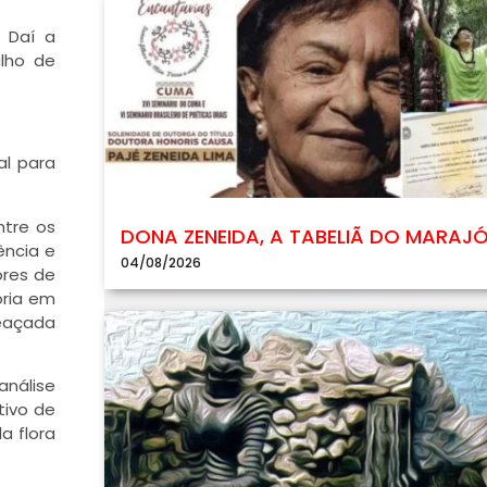
 Daí a
lho de
al para
ntre os
DONA ZENEIDA, A TABELIÃ DO MARAJ
ência e
04/08/2026
ores de
oria em
meaçada
análise
tivo de
a flora