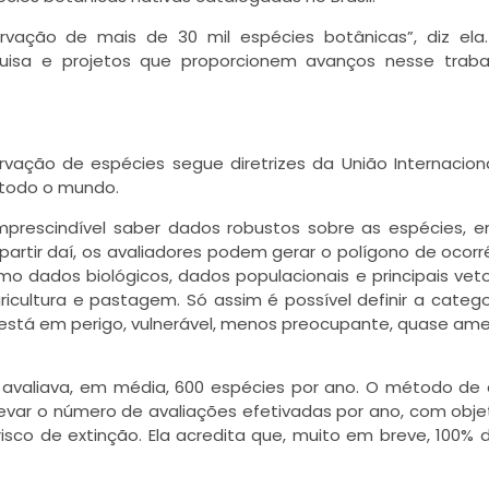
ação de mais de 30 mil espécies botânicas”, diz ela.
quisa e projetos que proporcionem avanços nesse traba
ação de espécies segue diretrizes da União Internacion
 todo o mundo.
imprescindível saber dados robustos sobre as espécies, e
artir daí, os avaliadores podem gerar o polígono de ocorr
o dados biológicos, dados populacionais e principais vet
ricultura e pastagem. Só assim é possível definir a categ
a está em perigo, vulnerável, menos preocupante, quase a
l avaliava, em média, 600 espécies por ano. O método de 
levar o número de avaliações efetivadas por ano, com obje
 risco de extinção. Ela acredita que, muito em breve, 100% d