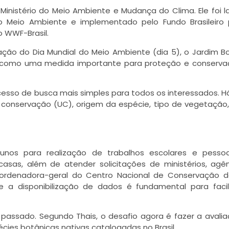
Ministério do Meio Ambiente e Mudança do Clima. Ele foi 
 o Meio Ambiente e implementado pelo Fundo Brasileiro
o WWF-Brasil.
o do Dia Mundial do Meio Ambiente (dia 5), o Jardim B
na como uma medida importante para proteção e conserv
cesso de busca mais simples para todos os interessados. Há 
 conservação (UC), origem da espécie, tipo de vegetação
nos para realização de trabalhos escolares e pesso
 casas, além de atender solicitações de ministérios, agê
oordenadora-geral do Centro Nacional de Conservação d
e a disponibilização de dados é fundamental para facil
o passado. Segundo Thais, o desafio agora é fazer a avali
ies botânicas nativas catalogadas no Brasil.