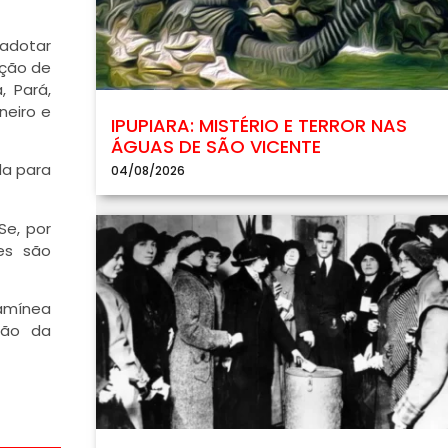
 adotar
nção de
, Pará,
neiro e
IPUPIARA: MISTÉRIO E TERROR NAS
ÁGUAS DE SÃO VICENTE
da para
04/08/2026
Se, por
es são
ramínea
ção da