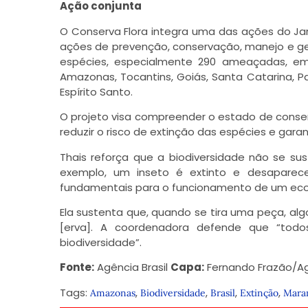
Ação conjunta
O Conserva Flora integra uma das ações do Jar
ações de prevenção, conservação, manejo e ge
espécies, especialmente 290 ameaçadas, em 
Amazonas, Tocantins, Goiás, Santa Catarina, Par
Espírito Santo.
O projeto visa compreender o estado de conserv
reduzir o risco de extinção das espécies e garan
Thais reforça que a biodiversidade não se su
exemplo, um inseto é extinto e desaparece
fundamentais para o funcionamento de um ecos
Ela sustenta que, quando se tira uma peça, alg
[erva]. A coordenadora defende que “tod
biodiversidade”.
Fonte:
Agência Brasil
Capa:
Fernando Frazão/Agê
Tags:
,
,
,
,
Amazonas
Biodiversidade
Brasil
Extinção
Mara