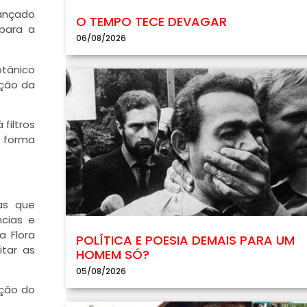
lançado
O TEMPO TECE DEVAGAR
 para a
06/08/2026
otânico
ação da
filtros
, forma
as que
ncias e
a Flora
POLÍTICA E POESIA DEMAIS PARA UM
itar as
HOMEM SÓ?
05/08/2026
ação do