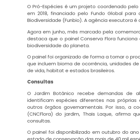
O Pró-Espécies é um projeto coordenado pelo 
em 2018, financiado pelo Fundo Global para
Biodiversidade (Funbio). A agência executora é 
Agora em junho, mês marcado pela comemoraçã
destaca que o painel Conserva Flora funcio
biodiversidade do planeta.
O painel foi organizado de forma a tornar o pro
que incluem bioma de ocorrência, unidades de
de vida, habitat e estados brasileiros.
Consultas
O Jardim Botânico recebe demandas de alu
identificam espécies diferentes nas próprias
outros órgãos governamentais. Por isso, a c
(CNCFlora) do jardim, Thais Laque, afirma qu
consultas.
O painel foi disponibilizado em outubro do an
estado de conservação das mais de 40 mil espéc