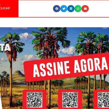
.
CLICAR!