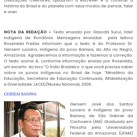
civilizações milenares, ajudaram a escrever e a construir a
história do Brasil e do planeta com seus modos de pensar, falar
e viver.
NOTA DA REDAÇÃO –
Texto enviado por Gasodá Suruí, líder
indígena de Rondônia. Mensagens enviadas pela leitora
Rosenilda Freitas informam que o texto é do Professor Dr.
Gersem Luciano, indígena do povo Baniwa, do Alto rio Negro,
Amazonas. Agradecemos a informação e fazemos a correção.
O texto acima é, conforme informação envida por Rosenilda,
um excerto do livro “O Índio Brasileiro: o que você precisa saber
sobre os povos indígenas no Brasil de hoje. “Ministério da
Educação, Secretaria de Educação Continuada, Alfabetização
e Diversidade; LACED/Museu Nacional, 2006.
GERSEM BANIWA
Gersem José dos Santos
Luciano é indígena do povo
Baniwa, de São Gabriel da
Cachoeira (AM). Graduado em
Filosofia pela Universidade
Federal do Amazonas (UFAM)