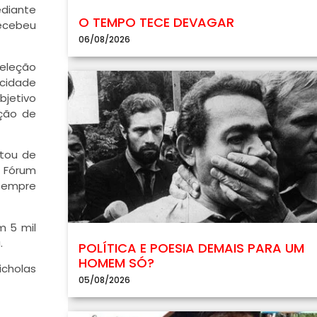
diante
O TEMPO TECE DEVAGAR
recebeu
06/08/2026
seleção
 cidade
bjetivo
ação de
ltou de
o Fórum
 sempre
m 5 mil
.
POLÍTICA E POESIA DEMAIS PARA UM
HOMEM SÓ?
icholas
05/08/2026