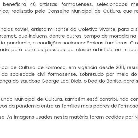
 beneficirá 46 artistas formosenses, selecionados me
, realizado pelo Conselho Municipal de Cutlura, que 
olas Xavier, artista militante do Coletivo Vivarte, para a 
internet, que incluem, dentre outros, tempo de moradia na
a pandemia, e condições socioeconômicas familiares. O o
iedade para com as pessoas da classe artística em situ
cipal de Cultura de Formosa, em vigência desde 2011, resu
e da sociedade civil formosense, sobretudo por meio d
derança do saudoso George Leal Diab, o Dod do Bonito, para
 Fundo Municipal de Cultura, também está contribuindo co
icos da pandemia entre as famílias mais pobres de Formosa
ense. As imagens usadas nesta matéria foram cedidas por N