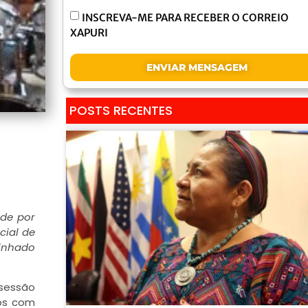
INSCREVA-ME PARA RECEBER O CORREIO
XAPURI
ENVIAR MENSAGEM
POSTS RECENTES
ade por
cial de
minhado
sessão
gos com