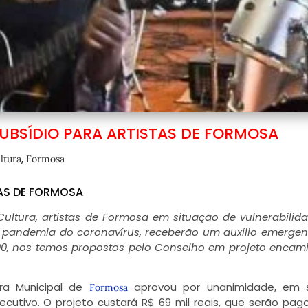
UBSÍDIO PARA ARTISTAS DE FORMOSA
,
ltura
Formosa
AS DE FORMOSA
Cultura, artistas de Formosa em situação de vulnerabilid
 pandemia do coronavírus, receberão um auxílio emergen
500, nos temos propostos pelo Conselho em projeto enca
ara Municipal de
aprovou por unanimidade, em 
Formosa
xecutivo. O projeto custará R$ 69 mil reais, que serão pa