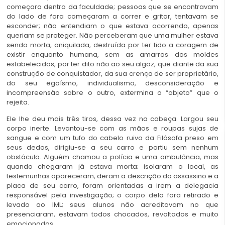
começara dentro da faculdade; pessoas que se encontravam
do lado de fora começaram a correr e gritar, tentavam se
esconder; não entendiam o que estava ocorrendo, apenas
queriam se proteger. Não perceberam que uma mulher estava
sendo morta, aniquilada, destruída por ter tido a coragem de
existir enquanto humana, sem as amarras dos moldes
estabelecidos, por ter dito não ao seu algoz, que diante da sua
construção de conquistador, da sua crença de ser proprietário,
do seu egoísmo, individualismo, desconsideração e
incompreensão sobre o outro, extermina o “objeto” que o
rejeita.
Ele lhe deu mais três tiros, dessa vez na cabeça. Largou seu
corpo inerte. Levantou-se com as mãos e roupas sujas de
sangue e com um tufo do cabelo ruivo da Filósofa preso em
seus dedos, dirigiu-se a seu carro e partiu sem nenhum
obstáculo. Alguém chamou a polícia e uma ambulância, mas
quando chegaram já estava morta; isolaram o local, as
testemunhas apareceram, deram a descrição do assassino e a
placa de seu carro, foram orientadas a irem a delegacia
responsável pela investigação; o corpo dela fora retirado e
levado ao IML; seus alunos não acreditavam no que
presenciaram, estavam todos chocados, revoltados e muito
emocionados.