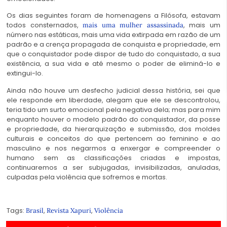
Os dias seguintes foram de homenagens a Filósofa, estavam
todos consternados,
, mais um
mais uma mulher assassinada
número nas estáticas, mais uma vida extirpada em razão de um
padrão e a crença propagada de conquista e propriedade, em
que o conquistador pode dispor de tudo do conquistado, a sua
existência, a sua vida e até mesmo o poder de eliminá-lo e
extingui-lo.
Ainda não houve um desfecho judicial dessa história, sei que
ele responde em liberdade, alegam que ele se descontrolou,
teria tido um surto emocional pela negativa dela; mas para mim
enquanto houver o modelo padrão do conquistador, da posse
e propriedade, da hierarquização e submissão, dos moldes
culturais e conceitos do que pertencem ao feminino e ao
masculino e nos negarmos a enxergar e compreender o
humano sem as classificações criadas e impostas,
continuaremos a ser subjugadas, invisibilizadas, anuladas,
culpadas pela violência que sofremos e mortas.
Tags:
,
,
Brasil
Revista Xapuri
Violência