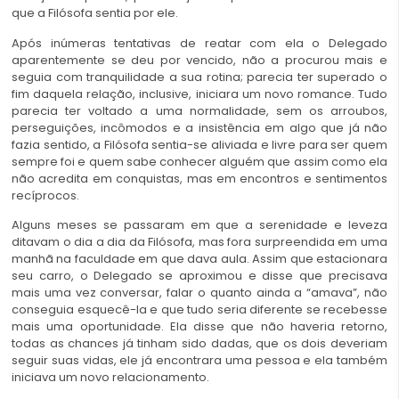
que a Filósofa sentia por ele.
Após inúmeras tentativas de reatar com ela o Delegado
aparentemente se deu por vencido, não a procurou mais e
seguia com tranquilidade a sua rotina; parecia ter superado o
fim daquela relação, inclusive, iniciara um novo romance. Tudo
parecia ter voltado a uma normalidade, sem os arroubos,
perseguições, incômodos e a insistência em algo que já não
fazia sentido, a Filósofa sentia-se aliviada e livre para ser quem
sempre foi e quem sabe conhecer alguém que assim como ela
não acredita em conquistas, mas em encontros e sentimentos
recíprocos.
Alguns meses se passaram em que a serenidade e leveza
ditavam o dia a dia da Filósofa, mas fora surpreendida em uma
manhã na faculdade em que dava aula. Assim que estacionara
seu carro, o Delegado se aproximou e disse que precisava
mais uma vez conversar, falar o quanto ainda a “amava”, não
conseguia esquecê-la e que tudo seria diferente se recebesse
mais uma oportunidade. Ela disse que não haveria retorno,
todas as chances já tinham sido dadas, que os dois deveriam
seguir suas vidas, ele já encontrara uma pessoa e ela também
iniciava um novo relacionamento.