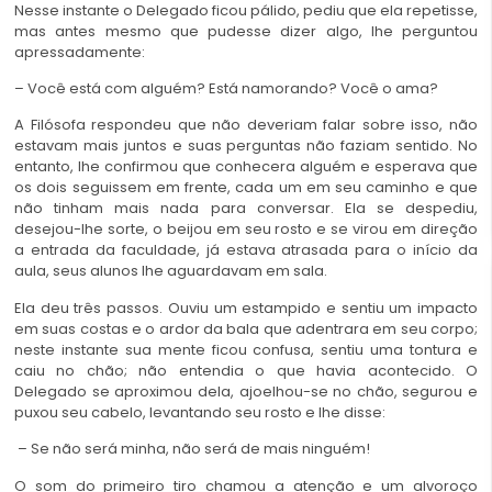
Nesse instante o Delegado ficou pálido, pediu que ela repetisse,
mas antes mesmo que pudesse dizer algo, lhe perguntou
apressadamente:
– Você está com alguém? Está namorando? Você o ama?
A Filósofa respondeu que não deveriam falar sobre isso, não
estavam mais juntos e suas perguntas não faziam sentido. No
entanto, lhe confirmou que conhecera alguém e esperava que
os dois seguissem em frente, cada um em seu caminho e que
não tinham mais nada para conversar. Ela se despediu,
desejou-lhe sorte, o beijou em seu rosto e se virou em direção
a entrada da faculdade, já estava atrasada para o início da
aula, seus alunos lhe aguardavam em sala.
Ela deu três passos. Ouviu um estampido e sentiu um impacto
em suas costas e o ardor da bala que adentrara em seu corpo;
neste instante sua mente ficou confusa, sentiu uma tontura e
caiu no chão; não entendia o que havia acontecido. O
Delegado se aproximou dela, ajoelhou-se no chão, segurou e
puxou seu cabelo, levantando seu rosto e lhe disse:
– Se não será minha, não será de mais ninguém!
O som do primeiro tiro chamou a atenção e um alvoroço