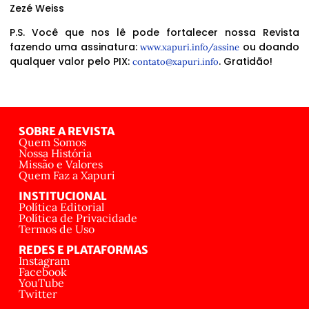
Zezé Weiss
P.S. Você que nos lê pode fortalecer nossa Revista
fazendo uma assinatura:
ou doando
www.xapuri.info/assine
qualquer valor pelo PIX:
. Gratidão!
contato@xapuri.info
SOBRE A REVISTA
Quem Somos
Nossa História
Missão e Valores
Quem Faz a Xapuri
INSTITUCIONAL
Política Editorial
Política de Privacidade
Termos de Uso
REDES E PLATAFORMAS
Instagram
Facebook
YouTube
Twitter