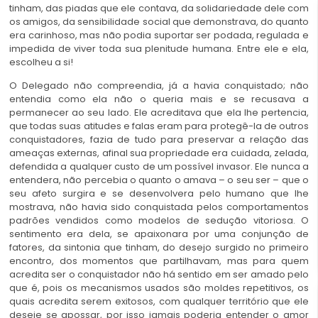
tinham, das piadas que ele contava, da solidariedade dele com
os amigos, da sensibilidade social que demonstrava, do quanto
era carinhoso, mas não podia suportar ser podada, regulada e
impedida de viver toda sua plenitude humana. Entre ele e ela,
escolheu a si!
O Delegado não compreendia, já a havia conquistado; não
entendia como ela não o queria mais e se recusava a
permanecer ao seu lado. Ele acreditava que ela lhe pertencia,
que todas suas atitudes e falas eram para protegê-la de outros
conquistadores, fazia de tudo para preservar a relação das
ameaças externas, afinal sua propriedade era cuidada, zelada,
defendida a qualquer custo de um possível invasor. Ele nunca a
entendera, não percebia o quanto o amava – o seu ser – que o
seu afeto surgira e se desenvolvera pelo humano que lhe
mostrava, não havia sido conquistada pelos comportamentos
padrões vendidos como modelos de sedução vitoriosa. O
sentimento era dela, se apaixonara por uma conjunção de
fatores, da sintonia que tinham, do desejo surgido no primeiro
encontro, dos momentos que partilhavam, mas para quem
acredita ser o conquistador não há sentido em ser amado pelo
que é, pois os mecanismos usados são moldes repetitivos, os
quais acredita serem exitosos, com qualquer território que ele
deseje se apossar, por isso jamais poderia entender o amor