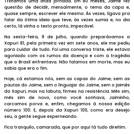
Trilhamos uma linda jornada. Em 80 meses, Jaime fez
questão de decidir, mensalmente, o tema da capa e,
quase sempre, escrever ele mesmo. Às vezes, ligava pra
falar da ótima ideia que teve, às vezes sumia e, no dia
certo, lá vinha o texto pronto, impecável.
Na sexta-feira, 9 de julho, quando preparávamos a
Xapuri 81, pela primeira vez em sete anos, ele me pediu
para cuidar de tudo. Foi uma conversa triste, ele estava
agoniado com os rumos da doença e com a tragédia
que o Brasil enfrentava. Não falamos em morte, mas eu
sabia que era o fim.
Hoje, cá estamos nós, sem as capas do Jaime, sem as
pautas do Jaime, sem o linguajar do Jaime, sem o jaimês
da Xapuri, mas na labuta, firmes na resistência. Mês sim,
mês sim de novo, como você sonhava, Jaiminho,
carcamos porva e, enfim, chegamos à nossa edição
número 100. E, depois da Xapuri 100, como era desejo
seu, a gente segue esperneando.
Fica tranquilo, camarada, que por aqui tá tudo direitim.