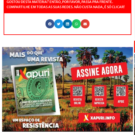
GOSTOU DESTA MATÉRIA? ENTÃO, POR FAVOR, PASSA PRA FRENTE.
COMPARTILHE EM TODAS AS SUAS REDES. NÃO CUSTA NADA, É SÓ CLICAR!