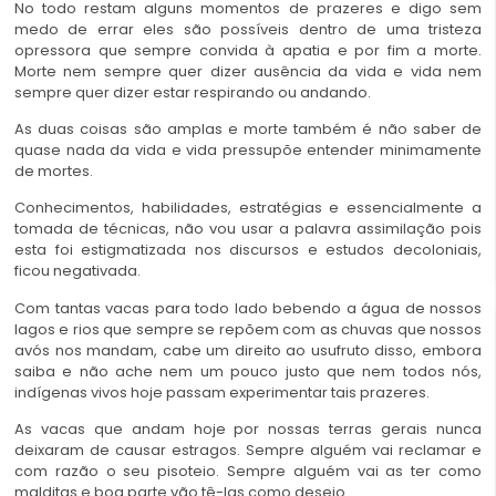
No todo restam alguns momentos de prazeres e digo sem
medo de errar eles são possíveis dentro de uma tristeza
opressora que sempre convida à apatia e por fim a morte.
Morte nem sempre quer dizer ausência da vida e vida nem
sempre quer dizer estar respirando ou andando.
As duas coisas são amplas e morte também é não saber de
quase nada da vida e vida pressupõe entender minimamente
de mortes.
Conhecimentos, habilidades, estratégias e essencialmente a
tomada de técnicas, não vou usar a palavra assimilação pois
esta foi estigmatizada nos discursos e estudos decoloniais,
ficou negativada.
Com tantas vacas para todo lado bebendo a água de nossos
lagos e rios que sempre se repõem com as chuvas que nossos
avós nos mandam, cabe um direito ao usufruto disso, embora
saiba e não ache nem um pouco justo que nem todos nós,
indígenas vivos hoje passam experimentar tais prazeres.
As vacas que andam hoje por nossas terras gerais nunca
deixaram de causar estragos. Sempre alguém vai reclamar e
com razão o seu pisoteio. Sempre alguém vai as ter como
malditas e boa parte vão tê-las como desejo.