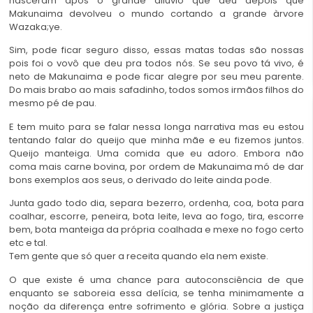
nasceram após o grande dilúvio que deu depois que
Makunaima devolveu o mundo cortando a grande àrvore
Wazaka;ye.
Sim, pode ficar seguro disso, essas matas todas são nossas
pois foi o vovô que deu pra todos nós. Se seu povo tá vivo, é
neto de Makunaima e pode ficar alegre por seu meu parente.
Do mais brabo ao mais safadinho, todos somos irmãos filhos do
mesmo pé de pau.
E tem muito para se falar nessa longa narrativa mas eu estou
tentando falar do queijo que minha mãe e eu fizemos juntos.
Queijo manteiga. Uma comida que eu adoro. Embora não
coma mais carne bovina, por ordem de Makunaima mó de dar
bons exemplos aos seus, o derivado do leite ainda pode.
Junta gado todo dia, separa bezerro, ordenha, coa, bota para
coalhar, escorre, peneira, bota leite, leva ao fogo, tira, escorre
bem, bota manteiga da própria coalhada e mexe no fogo certo
etc e tal.
Tem gente que só quer a receita quando ela nem existe.
O que existe é uma chance para autoconsciência de que
enquanto se saboreia essa delícia, se tenha minimamente a
noção da diferença entre sofrimento e glória. Sobre a justiça