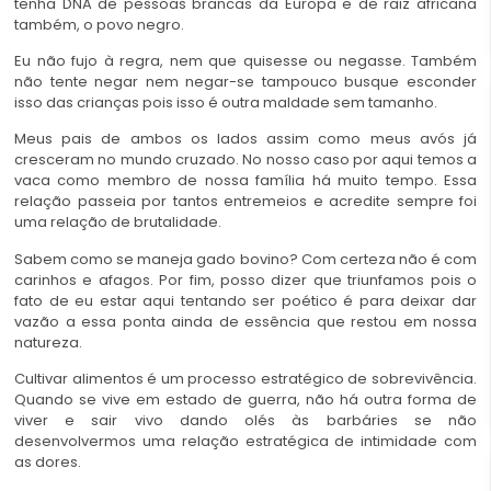
tenha DNA de pessoas brancas da Europa e de raiz africana
também, o povo negro.
Eu não fujo à regra, nem que quisesse ou negasse. Também
não tente negar nem negar-se tampouco busque esconder
isso das crianças pois isso é outra maldade sem tamanho.
Meus pais de ambos os lados assim como meus avós já
cresceram no mundo cruzado. No nosso caso por aqui temos a
vaca como membro de nossa família há muito tempo. Essa
relação passeia por tantos entremeios e acredite sempre foi
uma relação de brutalidade.
Sabem como se maneja gado bovino? Com certeza não é com
carinhos e afagos. Por fim, posso dizer que triunfamos pois o
fato de eu estar aqui tentando ser poético é para deixar dar
vazão a essa ponta ainda de essência que restou em nossa
natureza.
Cultivar alimentos é um processo estratégico de sobrevivência.
Quando se vive em estado de guerra, não há outra forma de
viver e sair vivo dando olés às barbáries se não
desenvolvermos uma relação estratégica de intimidade com
as dores.