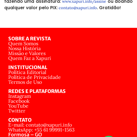
fazendo uma assinatura:
ou doando
www.xapuri.info/assine
qualquer valor pelo PIX:
. Gratidão!
contato@xapuri.info
SOBRE A REVISTA
Quem Somos
Nossa História
Missão e Valores
Quem Faz a Xapuri
INSTITUCIONAL
Política Editorial
Política de Privacidade
Termos de Uso
REDES E PLATAFORMAS
Instagram
Facebook
YouTube
Twitter
CONTATO
E-mail: contato@xapuri.info
WhatsApp: +55 61 99991-1563
Formosa – GO