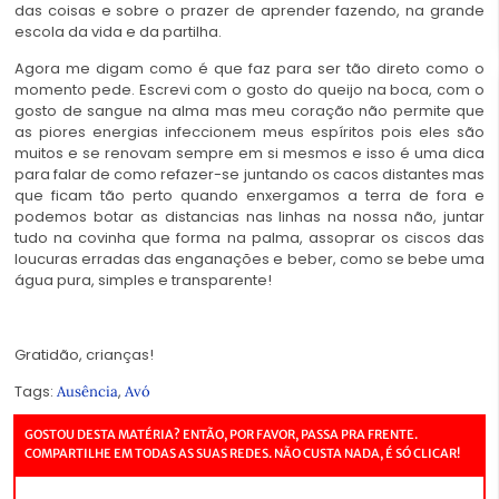
das coisas e sobre o prazer de aprender fazendo, na grande
escola da vida e da partilha.
Agora me digam como é que faz para ser tão direto como o
momento pede. Escrevi com o gosto do queijo na boca, com o
gosto de sangue na alma mas meu coração não permite que
as piores energias infeccionem meus espíritos pois eles são
muitos e se renovam sempre em si mesmos e isso é uma dica
para falar de como refazer-se juntando os cacos distantes mas
que ficam tão perto quando enxergamos a terra de fora e
podemos botar as distancias nas linhas na nossa não, juntar
tudo na covinha que forma na palma, assoprar os ciscos das
loucuras erradas das enganações e beber, como se bebe uma
água pura, simples e transparente!
Gratidão, crianças!
Tags:
,
Ausência
Avó
GOSTOU DESTA MATÉRIA? ENTÃO, POR FAVOR, PASSA PRA FRENTE.
COMPARTILHE EM TODAS AS SUAS REDES. NÃO CUSTA NADA, É SÓ CLICAR!