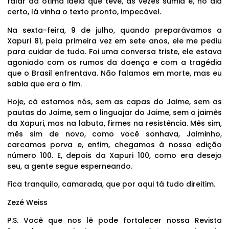
falar da ótima ideia que teve, às vezes sumia e, no dia
certo, lá vinha o texto pronto, impecável.
Na sexta-feira, 9 de julho, quando preparávamos a
Xapuri 81, pela primeira vez em sete anos, ele me pediu
para cuidar de tudo. Foi uma conversa triste, ele estava
agoniado com os rumos da doença e com a tragédia
que o Brasil enfrentava. Não falamos em morte, mas eu
sabia que era o fim.
Hoje, cá estamos nós, sem as capas do Jaime, sem as
pautas do Jaime, sem o linguajar do Jaime, sem o jaimês
da Xapuri, mas na labuta, firmes na resistência. Mês sim,
mês sim de novo, como você sonhava, Jaiminho,
carcamos porva e, enfim, chegamos à nossa edição
número 100. E, depois da Xapuri 100, como era desejo
seu, a gente segue esperneando.
Fica tranquilo, camarada, que por aqui tá tudo direitim.
Zezé Weiss
P.S. Você que nos lê pode fortalecer nossa Revista