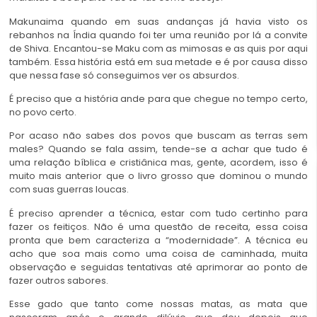
Makunaima quando em suas andanças já havia visto os
rebanhos na Índia quando foi ter uma reunião por lá a convite
de Shiva. Encantou-se Maku com as mimosas e as quis por aqui
também. Essa história está em sua metade e é por causa disso
que nessa fase só conseguimos ver os absurdos.
É preciso que a história ande para que chegue no tempo certo,
no povo certo.
Por acaso não sabes dos povos que buscam as terras sem
males? Quando se fala assim, tende-se a achar que tudo é
uma relação bíblica e cristiânica mas, gente, acordem, isso é
muito mais anterior que o livro grosso que dominou o mundo
com suas guerras loucas.
É preciso aprender a técnica, estar com tudo certinho para
fazer os feitiços. Não é uma questão de receita, essa coisa
pronta que bem caracteriza a “modernidade”. A técnica eu
acho que soa mais como uma coisa de caminhada, muita
observação e seguidas tentativas até aprimorar ao ponto de
fazer outros sabores.
Esse gado que tanto come nossas matas, as mata que