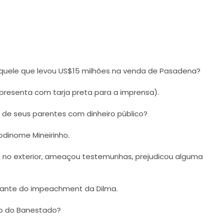
 aquele que levou US$15 milhões na venda de Pasadena?
apresenta com tarja preta para a imprensa).
s de seus parentes com dinheiro público?
odinome Mineirinho.
 no exterior, ameaçou testemunhas, prejudicou alguma
dante do impeachment da Dilma.
ão do Banestado?