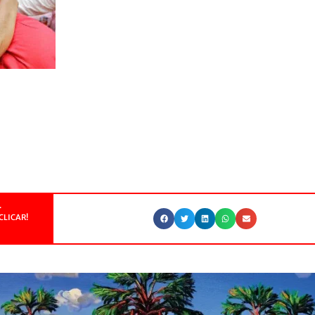
.
CLICAR!