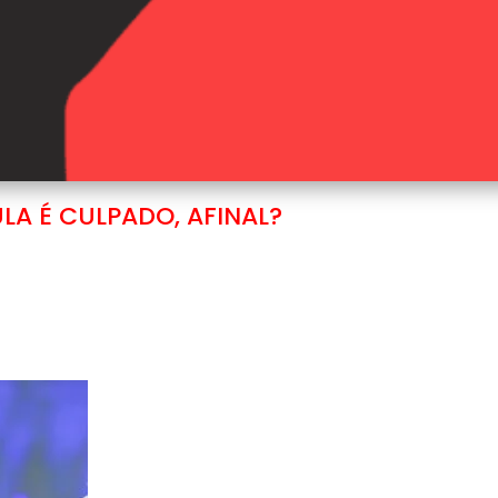
ULA É CULPADO, AFINAL?