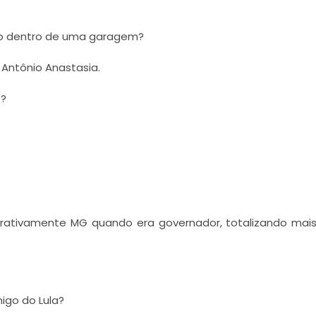
ivo dentro de uma garagem?
 Antônio Anastasia.
C?
trativamente MG quando era governador, totalizando mai
igo do Lula?