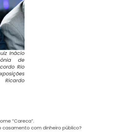
uiz Inácio
mônia de
cordo Rio
Exposições
: Ricardo
inome “Careca”.
o casamento com dinheiro público?