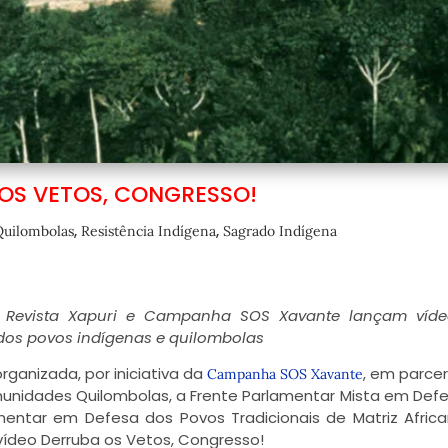
OS VETOS, CONGRESSO!
,
,
Quilombolas
Resistência Indígena
Sagrado Indígena
es, Revista Xapuri e Campanha SOS Xavante lançam víde
 dos povos indígenas e quilombolas
ganizada, por iniciativa da
, em parce
Campanha SOS Xavante
unidades Quilombolas, a Frente Parlamentar Mista em Def
amentar em Defesa dos Povos Tradicionais de Matriz Afric
o vídeo Derruba os Vetos, Congresso!