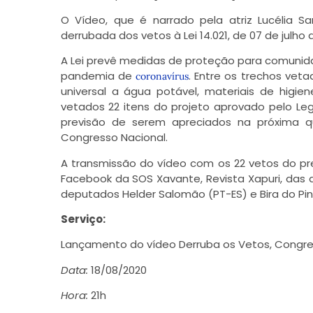
O Vídeo, que é narrado pela atriz Lucélia S
derrubada dos vetos à Lei 14.021, de 07 de julho 
A Lei prevê medidas de proteção para comunida
pandemia de
. Entre os trechos vet
coronavírus
universal a água potável, materiais de higie
vetados 22 itens do projeto aprovado pelo Le
previsão de serem apreciados na próxima q
Congresso Nacional.
A transmissão do vídeo com os 22 vetos do p
Facebook da SOS Xavante, Revista Xapuri, das 
deputados Helder Salomão (PT-ES) e Bira do Pin
Serviço:
Lançamento do vídeo Derruba os Vetos, Congre
Data:
18/08/2020
Hora:
21h