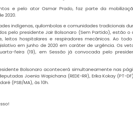
antos e pelo ator Osmar Prado, faz parte da mobilizaç
de 2020.
des indígenas, quilombolas e comunidades tradicionais du
ados pelo presidente Jair Bolsonaro (Sem Partido), estão o
ne, leitos hospitalares e respiradores mecânicos. Ao tod
gislativo em junho de 2020 em caráter de urgência. Os ve
uarta-feira (19), em Sessão já convocada pelo preside
residente Bolsonaro acontecerá simultaneamente nas pág
deputadas Joenia Wapichana (REDE-RR), Erika Kokay (PT-DF
daré (PSB/MA), às 10h.
sso!