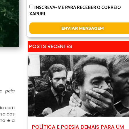
INSCREVA-ME PARA RECEBER O CORREIO
XAPURI
ENVIAR MENSAGEM
POSTS RECENTES
o pela
ria com
esa dos
ana e a
POLÍTICA E POESIA DEMAIS PARA UM