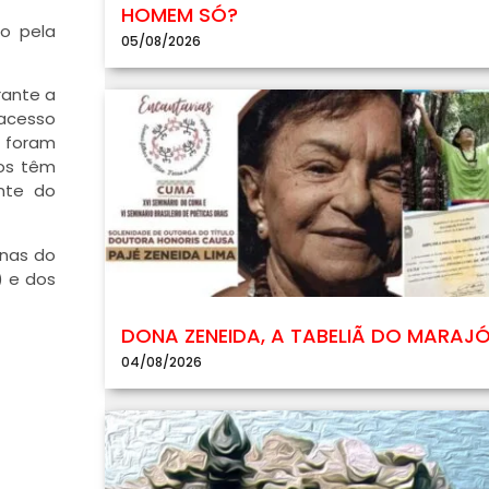
HOMEM SÓ?
ão pela
05/08/2026
rante a
 acesso
o foram
tos têm
nte do
inas do
) e dos
DONA ZENEIDA, A TABELIÃ DO MARAJ
04/08/2026