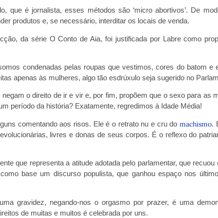
o, que é jornalista, esses métodos são ‘micro abortivos’. De mo
nder produtos e, se necessário, interditar os locais de venda.
icção, da série O Conto de Aia, foi justificada por Labre como pro
somos condenadas pelas roupas que vestimos, cores do batom e 
eitas apenas às mulheres, algo tão esdrúxulo seja sugerido no Parla
negam o direito de ir e vir e, por fim, propõem que o sexo para as 
gum período da história? Exatamente, regredimos à Idade Média!
lguns comentando aos risos. Ele é o retrato nu e cru do
machismo
. 
lucionárias, livres e donas de seus corpos. É o reflexo do patria
ente que representa a atitude adotada pelo parlamentar, que recuou e
em como base um discurso populista, que ganhou espaço nos últim
 uma gravidez, negando-nos o orgasmo por prazer, é uma demon
direitos de muitas e muitos é celebrada por uns.