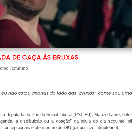
ADA DE CAÇA ÀS BRUXAS
erso Feminino
e eu não estou apenas do lado das “bruxas”, como sou uma
 o deputado do Partido Social Liberal (PSL-RJ), Márcio Labre, defe
anda, a distribuição ou a doação” da pílula do dia seguinte, pí
ticoncepcionais e até mesmo do DIU (dispositivo intrauterino).