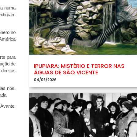
ada numa
extirpam
ênero no
 América
rte para
uação de
IPUPIARA: MISTÉRIO E TERROR NAS
direitos
ÁGUAS DE SÃO VICENTE
04/08/2026
das nós,
ada.
 Avante,