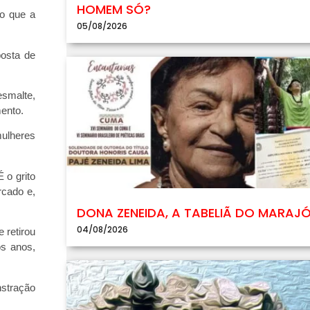
HOMEM SÓ?
do que a
05/08/2026
posta de
esmalte,
mento.
mulheres
É o grito
rcado e,
DONA ZENEIDA, A TABELIÃ DO MARAJ
04/08/2026
 retirou
os anos,
stração