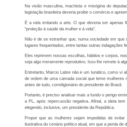
Na visão masculina, machista e misógina do deputad
legislação brasileira deveria proibir o comércio e apree
É a vida imitando a arte. O que deveria ser apenas f
“proteção à saúde da mulher e à vida”.
Não é de se estranhar que, numa sociedade em que 
lugares frequentados, entre tantas outras indagações f
Eles reprimem nossas escolhas, hábitos e corpos, nos 
seja algo meramente reprodutivo. Isso lhe remete à al
Entretanto, Márcio Labre não é um lunático, como vi a
de ordem de uma camada social que teme mulheres revo
antes de tudo, correligionário do presidente do Brasil.
Portanto, é preciso analisar mais a fundo o perigo emin
a PL, após repercussão negativa. Afinal, a ideia t
elegendo, inclusive, um presidente da República.
Propor que as mulheres sejam impedidas de evitar
ilustrativa do cenário político atual, em que a perda de 