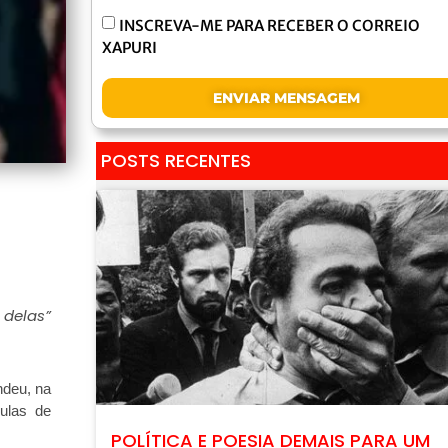
INSCREVA-ME PARA RECEBER O CORREIO
XAPURI
ENVIAR MENSAGEM
POSTS RECENTES
 delas”
ndeu, na
lulas de
POLÍTICA E POESIA DEMAIS PARA UM