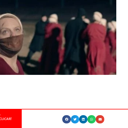
.
CLICAR!