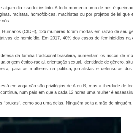
e algum dia isso foi instinto. A todo momento uma de nós é queim
inas, racistas, homofóbicas, machistas ou por projetos de lei que 
 nós.
os Humanos (CIDH), 126 mulheres foram mortas em razão de seu g
entativas de homicídio. Em 2017, 40% dos casos de feminicídios na
defesa da família tradicional brasileira, aumentam os riscos de mo
a origem étnico-racial, orientação sexual, identidade de gênero, sit
a, para as mulheres na política, jornalistas e defensoras dos 
stá em voga não são privilégios de A ou B, mas a liberdade de to
e contínua, num país em que a cada 12 horas uma mulher é assassin
as “bruxas”, como sou uma delas. Ninguém solta a mão de ninguém.